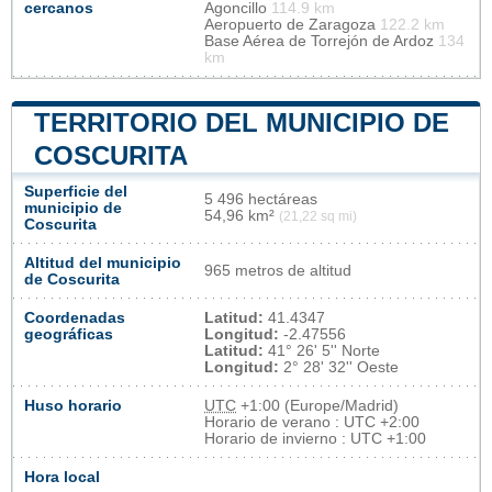
cercanos
Agoncillo
114.9 km
Aeropuerto de Zaragoza
122.2 km
Base Aérea de Torrejón de Ardoz
134
km
TERRITORIO DEL MUNICIPIO DE
COSCURITA
Superficie del
5 496 hectáreas
municipio de
54,96 km²
(21,22 sq mi)
Coscurita
Altitud del municipio
965 metros de altitud
de Coscurita
Coordenadas
Latitud:
41.4347
geográficas
Longitud:
-2.47556
Latitud:
41° 26' 5'' Norte
Longitud:
2° 28' 32'' Oeste
Huso horario
UTC
+1:00 (Europe/Madrid)
Horario de verano : UTC +2:00
Horario de invierno : UTC +1:00
Hora local