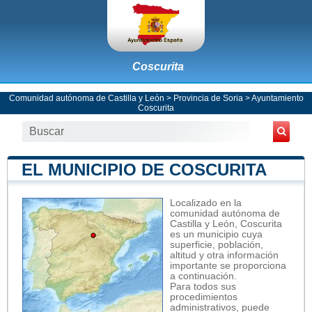
Coscurita
Comunidad autónoma de Castilla y León
>
Provincia de Soria
>
Ayuntamiento
Coscurita
EL MUNICIPIO DE COSCURITA
Localizado en la
comunidad autónoma de
Castilla y León, Coscurita
es un municipio cuya
superficie, población,
altitud y otra información
importante se proporciona
a continuación.
Para todos sus
procedimientos
administrativos, puede