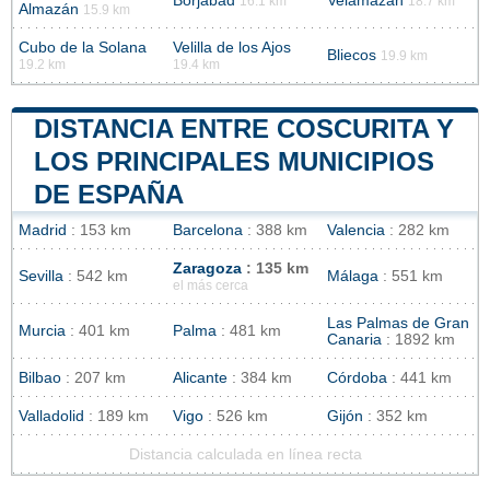
Borjabad
Velamazán
16.1 km
18.7 km
Almazán
15.9 km
Cubo de la Solana
Velilla de los Ajos
Bliecos
19.9 km
19.2 km
19.4 km
DISTANCIA ENTRE COSCURITA Y
LOS PRINCIPALES MUNICIPIOS
DE ESPAÑA
Madrid
: 153 km
Barcelona
: 388 km
Valencia
: 282 km
Zaragoza
: 135 km
Sevilla
: 542 km
Málaga
: 551 km
el más cerca
Las Palmas de Gran
Murcia
: 401 km
Palma
: 481 km
Canaria
: 1892 km
Bilbao
: 207 km
Alicante
: 384 km
Córdoba
: 441 km
Valladolid
: 189 km
Vigo
: 526 km
Gijón
: 352 km
Distancia calculada en línea recta