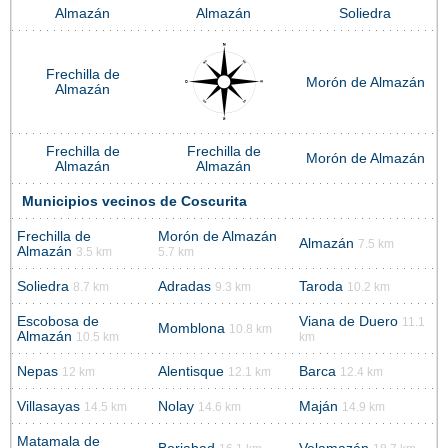
Almazán
Almazán
Soliedra
Frechilla de
Morón de Almazán
Almazán
Frechilla de
Frechilla de
Morón de Almazán
Almazán
Almazán
Municipios vecinos de Coscurita
Frechilla de
Morón de Almazán
Almazán
7.5 km
Almazán
3.5 km
5.7 km
Soliedra
Adradas
Taroda
8.7 km
9.3 km
10.2 km
Escobosa de
Viana de Duero
11.1
Momblona
10.8 km
Almazán
10.5 km
km
Nepas
Alentisque
Barca
12 km
12.1 km
12.4 km
Villasayas
Nolay
Maján
14.5 km
14.6 km
14.9 km
Matamala de