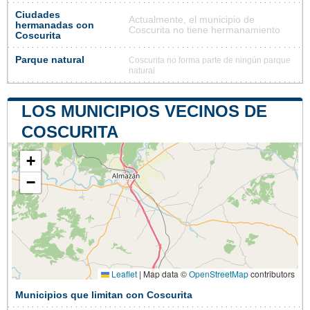
Ciudades
Actualmente, el municipio de
hermanadas con
Coscurita no tiene hermanamiento
Coscurita
Parque natural
Coscurita no forma parte de ningún parque
natural
LOS MUNICIPIOS VECINOS DE
COSCURITA
+
−
Leaflet
|
Map data ©
OpenStreetMap
contributors
Municipios que limitan con Coscurita