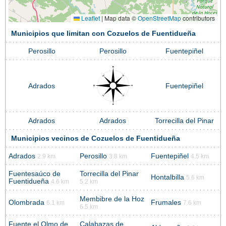
Leaflet
|
Map data ©
OpenStreetMap
contributors
Municipios que limitan con Cozuelos de Fuentidueña
Perosillo
Perosillo
Fuentepiñel
Adrados
Fuentepiñel
Adrados
Adrados
Torrecilla del Pinar
Municipios vecinos de Cozuelos de Fuentidueña
Adrados
Perosillo
Fuentepiñel
2.9 km
3.8 km
4.5 km
Fuentesaúco de
Torrecilla del Pinar
Hontalbilla
5.6 km
Fuentidueña
4.6 km
5.2 km
Membibre de la Hoz
Olombrada
Frumales
6.1 km
7.6 km
6.5 km
Fuente el Olmo de
Calabazas de