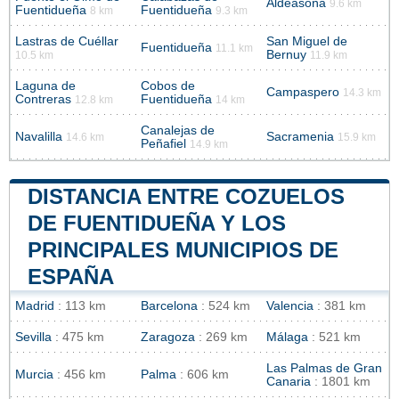
Aldeasoña
9.6 km
Fuentidueña
Fuentidueña
8 km
9.3 km
Lastras de Cuéllar
San Miguel de
Fuentidueña
11.1 km
Bernuy
10.5 km
11.9 km
Laguna de
Cobos de
Campaspero
14.3 km
Contreras
Fuentidueña
12.8 km
14 km
Canalejas de
Navalilla
Sacramenia
14.6 km
15.9 km
Peñafiel
14.9 km
DISTANCIA ENTRE COZUELOS
DE FUENTIDUEÑA Y LOS
PRINCIPALES MUNICIPIOS DE
ESPAÑA
Madrid
: 113 km
Barcelona
: 524 km
Valencia
: 381 km
Sevilla
: 475 km
Zaragoza
: 269 km
Málaga
: 521 km
Las Palmas de Gran
Murcia
: 456 km
Palma
: 606 km
Canaria
: 1801 km