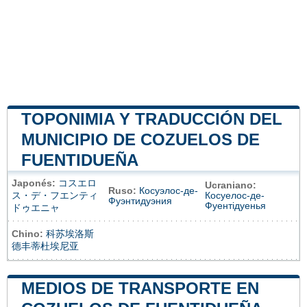
TOPONIMIA Y TRADUCCIÓN DEL
MUNICIPIO DE COZUELOS DE
FUENTIDUEÑA
Japonés:
コスエロ
Ucraniano:
Ruso:
Косуэлос-де-
ス・デ・フエンティ
Косуелос-де-
Фуэнтидуэния
Фуентідуенья
ドゥエニャ
Chino:
科苏埃洛斯
德丰蒂杜埃尼亚
MEDIOS DE TRANSPORTE EN