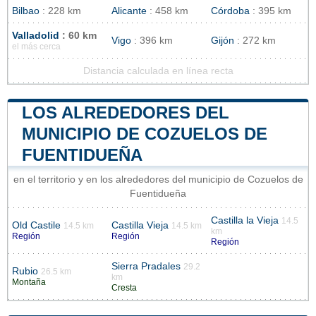
Bilbao
: 228 km
Alicante
: 458 km
Córdoba
: 395 km
Valladolid
: 60 km
Vigo
: 396 km
Gijón
: 272 km
el más cerca
Distancia calculada en línea recta
LOS ALREDEDORES DEL
MUNICIPIO DE COZUELOS DE
FUENTIDUEÑA
en el territorio y en los alrededores del municipio de Cozuelos de
Fuentidueña
Castilla la Vieja
14.5
Old Castile
Castilla Vieja
14.5 km
14.5 km
km
Región
Región
Región
Sierra Pradales
29.2
Rubio
26.5 km
km
Montaña
Cresta