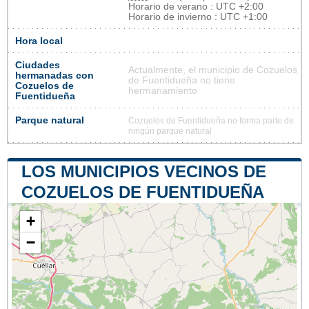
Horario de verano : UTC +2:00
Horario de invierno : UTC +1:00
Hora local
Ciudades
Actualmente, el municipio de Cozuelos
hermanadas con
de Fuentidueña no tiene
Cozuelos de
hermanamiento
Fuentidueña
Parque natural
Cozuelos de Fuentidueña no forma parte de
ningún parque natural
LOS MUNICIPIOS VECINOS DE
COZUELOS DE FUENTIDUEÑA
+
−