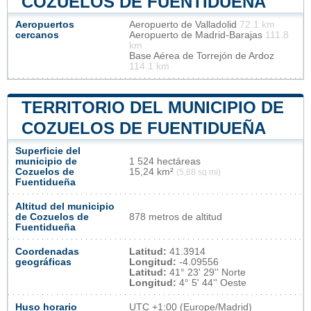
COZUELOS DE FUENTIDUEÑA
Aeropuertos
Aeropuerto de Valladolid
72.1 km
cercanos
Aeropuerto de Madrid-Barajas
111.8
km
Base Aérea de Torrejón de Ardoz
114.1 km
TERRITORIO DEL MUNICIPIO DE
COZUELOS DE FUENTIDUEÑA
Superficie del
municipio de
1 524 hectáreas
Cozuelos de
15,24 km²
(5,88 sq mi)
Fuentidueña
Altitud del municipio
de Cozuelos de
878 metros de altitud
Fuentidueña
Coordenadas
Latitud:
41.3914
geográficas
Longitud:
-4.09556
Latitud:
41° 23' 29'' Norte
Longitud:
4° 5' 44'' Oeste
Huso horario
UTC
+1:00 (Europe/Madrid)