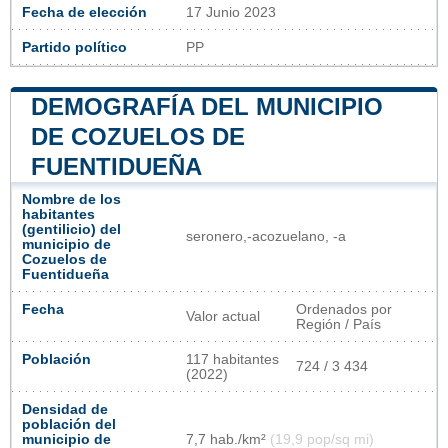
Fecha de elección
17 Junio 2023
Partido político
PP
DEMOGRAFÍA DEL MUNICIPIO
DE COZUELOS DE
FUENTIDUEÑA
Nombre de los
habitantes
(gentilicio) del
seronero,-acozuelano, -a
municipio de
Cozuelos de
Fuentidueña
Fecha
Ordenados por
Valor actual
Región / País
Población
117 habitantes
724 / 3 434
(2022)
Densidad de
población del
municipio de
7,7 hab./km²
(19,9 pop/sq mi)