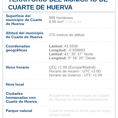
CUARTE DE HUERVA
Superficie del
895 hectáreas
municipio de Cuarte
8,95 km²
(3,46 sq mi)
de Huerva
Altitud del municipio
270 metros de altitud
de Cuarte de Huerva
Coordenadas
Latitud:
41.5936
geográficas
Longitud:
-0.938883
Latitud:
41° 35' 37'' Norte
Longitud:
0° 56' 20'' Oeste
Huso horario
UTC
+1:00 (Europe/Madrid)
Horario de verano : UTC +2:00
Horario de invierno : UTC +1:00
Hora local
Ciudades
Actualmente, el municipio de Cuarte
hermanadas con
de Huerva no tiene hermanamiento
Cuarte de Huerva
Parque natural
Cuarte de Huerva no forma parte de ningún
parque natural