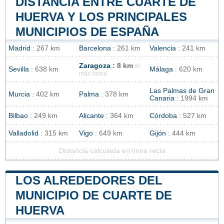
DISTANCIA ENTRE CUARTE DE
HUERVA Y LOS PRINCIPALES
MUNICIPIOS DE ESPAÑA
Madrid
: 267 km
Barcelona
: 261 km
Valencia
: 241 km
Zaragoza
: 8 km
el
Sevilla
: 638 km
Málaga
: 620 km
más cerca
Las Palmas de Gran
Murcia
: 402 km
Palma
: 378 km
Canaria
: 1994 km
Bilbao
: 249 km
Alicante
: 364 km
Córdoba
: 527 km
Valladolid
: 315 km
Vigo
: 649 km
Gijón
: 444 km
Distancia calculada en línea recta
LOS ALREDEDORES DEL
MUNICIPIO DE CUARTE DE
HUERVA