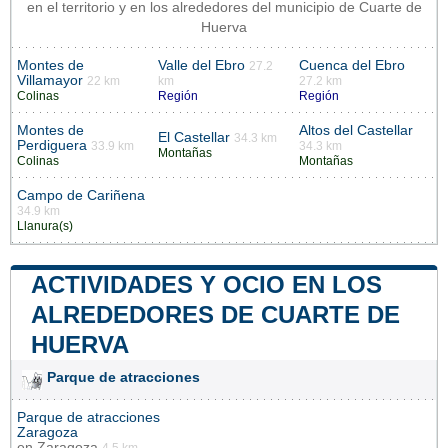
en el territorio y en los alrededores del municipio de Cuarte de
Huerva
Montes de
Valle del Ebro
Cuenca del Ebro
27.2
Villamayor
22 km
km
27.2 km
Colinas
Región
Región
Montes de
Altos del Castellar
El Castellar
34.3 km
Perdiguera
33.9 km
34.3 km
Montañas
Colinas
Montañas
Campo de Cariñena
34.9 km
Llanura(s)
ACTIVIDADES Y OCIO EN LOS
ALREDEDORES DE CUARTE DE
HUERVA
Parque de atracciones
Parque de atracciones
Zaragoza
en
Zaragoza
4.5 km