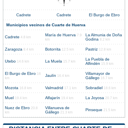
Cadrete
Cadrete
El Burgo de Ebro
Municipios vecinos de Cuarte de Huerva
María de Huerva
La Almunia de Doña
7.9
Cadrete
4.8 km
Godina
km
8.2 km
Zaragoza
Botorrita
Pastriz
8.4 km
12.5 km
12.8 km
La Puebla de
Utebo
La Muela
14.6 km
15.7 km
Alfindén
15.9 km
El Burgo de Ebro
Villamayor de
16
Jaulín
16.4 km
Gállego
km
16.7 km
Mozota
Valmadrid
Sobradiel
16.8 km
17.1 km
18.6 km
Muel
Alfajarín
La Joyosa
19.4 km
19.4 km
20.7 km
Nuez de Ebro
Villanueva de
20.8
Pinseque
21.5 km
Gállego
km
21.3 km