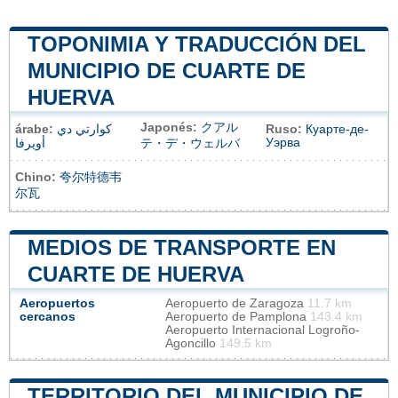
TOPONIMIA Y TRADUCCIÓN DEL
MUNICIPIO DE CUARTE DE
HUERVA
Japonés:
クアル
árabe:
كوارتي دي
Ruso:
Куарте-де-
Уэрва
أويرفا
テ・デ・ウェルバ
Chino:
夸尔特德韦
尔瓦
MEDIOS DE TRANSPORTE EN
CUARTE DE HUERVA
Aeropuertos
Aeropuerto de Zaragoza
11.7 km
cercanos
Aeropuerto de Pamplona
143.4 km
Aeropuerto Internacional Logroño-
Agoncillo
149.5 km
TERRITORIO DEL MUNICIPIO DE