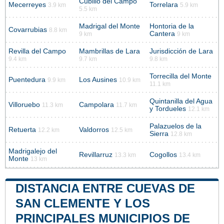
Cubillo del Campo
Mecerreyes
Torrelara
3.9 km
5.9 km
5.5 km
Madrigal del Monte
Hontoria de la
Covarrubias
8.8 km
Cantera
9 km
9 km
Revilla del Campo
Mambrillas de Lara
Jurisdicción de Lara
9.4 km
9.7 km
9.8 km
Torrecilla del Monte
Puentedura
Los Ausines
9.9 km
10.9 km
11.1 km
Quintanilla del Agua
Villoruebo
Campolara
11.3 km
11.7 km
y Tordueles
12.1 km
Palazuelos de la
Retuerta
Valdorros
12.2 km
12.5 km
Sierra
12.8 km
Madrigalejo del
Revillarruz
Cogollos
13.3 km
13.4 km
Monte
13 km
DISTANCIA ENTRE CUEVAS DE
SAN CLEMENTE Y LOS
PRINCIPALES MUNICIPIOS DE