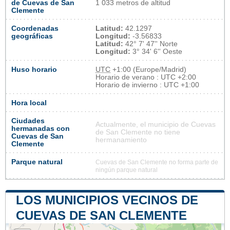
de Cuevas de San
1 033 metros de altitud
Clemente
Coordenadas
Latitud:
42.1297
geográficas
Longitud:
-3.56833
Latitud:
42° 7' 47'' Norte
Longitud:
3° 34' 6'' Oeste
Huso horario
UTC
+1:00 (Europe/Madrid)
Horario de verano : UTC +2:00
Horario de invierno : UTC +1:00
Hora local
Ciudades
Actualmente, el municipio de Cuevas
hermanadas con
de San Clemente no tiene
Cuevas de San
hermanamiento
Clemente
Parque natural
Cuevas de San Clemente no forma parte de
ningún parque natural
LOS MUNICIPIOS VECINOS DE
CUEVAS DE SAN CLEMENTE