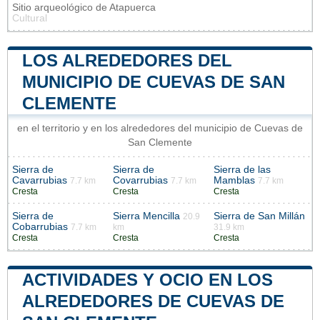
Sitio arqueológico de Atapuerca
Cultural
LOS ALREDEDORES DEL
MUNICIPIO DE CUEVAS DE SAN
CLEMENTE
en el territorio y en los alrededores del municipio de Cuevas de
San Clemente
Sierra de
Sierra de
Sierra de las
Cavarrubias
Covarrubias
Mamblas
7.7 km
7.7 km
7.7 km
Cresta
Cresta
Cresta
Sierra de
Sierra Mencilla
Sierra de San Millán
20.9
Cobarrubias
7.7 km
km
31.9 km
Cresta
Cresta
Cresta
ACTIVIDADES Y OCIO EN LOS
ALREDEDORES DE CUEVAS DE