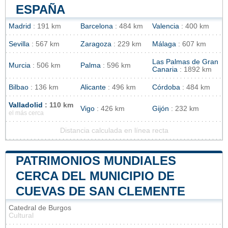
ESPAÑA
Madrid
: 191 km
Barcelona
: 484 km
Valencia
: 400 km
Sevilla
: 567 km
Zaragoza
: 229 km
Málaga
: 607 km
Las Palmas de Gran
Murcia
: 506 km
Palma
: 596 km
Canaria
: 1892 km
Bilbao
: 136 km
Alicante
: 496 km
Córdoba
: 484 km
Valladolid
: 110 km
Vigo
: 426 km
Gijón
: 232 km
el más cerca
Distancia calculada en línea recta
PATRIMONIOS MUNDIALES
CERCA DEL MUNICIPIO DE
CUEVAS DE SAN CLEMENTE
Catedral de Burgos
Cultural