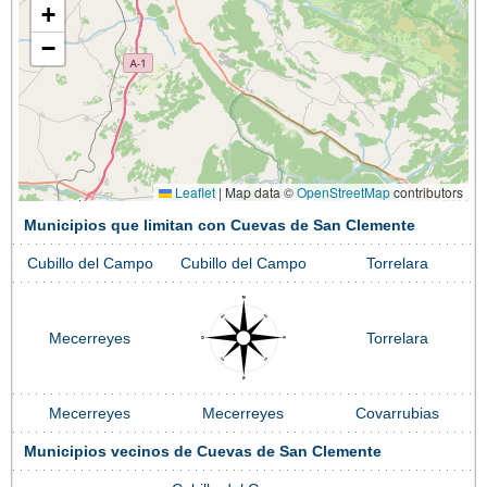
+
−
Leaflet
|
Map data ©
OpenStreetMap
contributors
Municipios que limitan con Cuevas de San Clemente
Cubillo del Campo
Cubillo del Campo
Torrelara
Mecerreyes
Torrelara
Mecerreyes
Mecerreyes
Covarrubias
Municipios vecinos de Cuevas de San Clemente