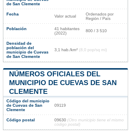
de San Clemente
Fecha
Ordenados por
Valor actual
Región / País
Población
41 habitantes
800 / 3 510
(2022)
Densidad de
población del
3,1 hab./km²
(8,0 pop/sq mi)
municipio de Cuevas
de San Clemente
NÚMEROS OFICIALES DEL
MUNICIPIO DE CUEVAS DE SAN
CLEMENTE
Código del municipio
de Cuevas de San
09119
Clemente
Código postal
09630
(Otro municipio tiene el mismo
código postal)