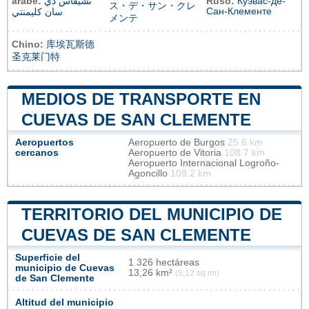
árabe:
تشيفاس دي
Ruso:
Куэвас-де-
ス・デ・サン・クレ
Сан-Клементе
سان كليمنتي
メンテ
Chino:
库埃瓦斯德
圣克莱门特
MEDIOS DE TRANSPORTE EN
CUEVAS DE SAN CLEMENTE
Aeropuertos
Aeropuerto de Burgos
25.6 km
cercanos
Aeropuerto de Vitoria
108.7 km
Aeropuerto Internacional Logroño-
Agoncillo
109.2 km
TERRITORIO DEL MUNICIPIO DE
CUEVAS DE SAN CLEMENTE
Superficie del
1 326 hectáreas
municipio de Cuevas
13,26 km²
(5,12 sq mi)
de San Clemente
Altitud del municipio