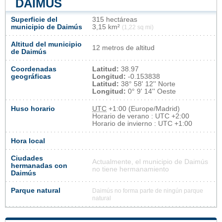
DAIMÚS
Superficie del
315 hectáreas
municipio de Daimús
3,15 km²
(1,22 sq mi)
Altitud del municipio
12 metros de altitud
de Daimús
Coordenadas
Latitud:
38.97
geográficas
Longitud:
-0.153838
Latitud:
38° 58' 12'' Norte
Longitud:
0° 9' 14'' Oeste
Huso horario
UTC
+1:00 (Europe/Madrid)
Horario de verano : UTC +2:00
Horario de invierno : UTC +1:00
Hora local
Ciudades
Actualmente, el municipio de Daimús
hermanadas con
no tiene hermanamiento
Daimús
Parque natural
Daimús no forma parte de ningún parque
natural