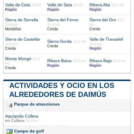
Valle de Ceta
Valle de Seta
Ribera Alta
29 km
29 km
29.1 km
Región
Región
Región
Sierra de Serrella
Sierra del Ferrer
Sierra del Oro
32.1
29.4 km
31.4 km
km
Montañas
Cresta
Cresta
Sierra de Castellar
Valle de Travadell
Sierra Gorda
33.1 km
32.6 km
33.4 km
Cresta
Cresta
Región
Monte Mongó
33.6
Ribera Baixa
Ribera Baja
34.8 km
34.8 km
km
Región
Región
Cresta
ACTIVIDADES Y OCIO EN LOS
ALREDEDORES DE DAIMÚS
Parque de atracciones
Aquópolis Cullera
en
Cullera
28.9 km
Campo de golf