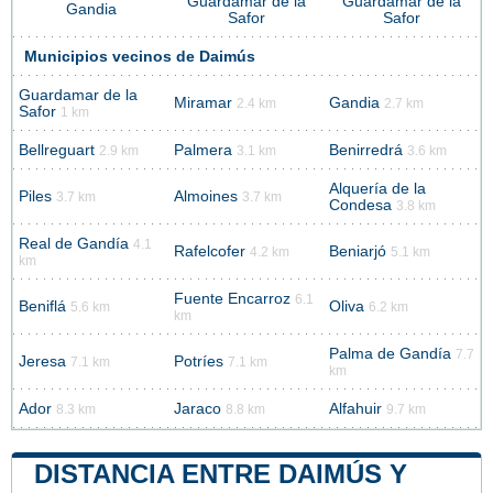
Guardamar de la
Guardamar de la
Gandia
Safor
Safor
Municipios vecinos de Daimús
Guardamar de la
Miramar
Gandia
2.4 km
2.7 km
Safor
1 km
Bellreguart
Palmera
Benirredrá
2.9 km
3.1 km
3.6 km
Alquería de la
Piles
Almoines
3.7 km
3.7 km
Condesa
3.8 km
Real de Gandía
4.1
Rafelcofer
Beniarjó
4.2 km
5.1 km
km
Fuente Encarroz
6.1
Beniflá
Oliva
5.6 km
6.2 km
km
Palma de Gandía
7.7
Jeresa
Potríes
7.1 km
7.1 km
km
Ador
Jaraco
Alfahuir
8.3 km
8.8 km
9.7 km
DISTANCIA ENTRE DAIMÚS Y