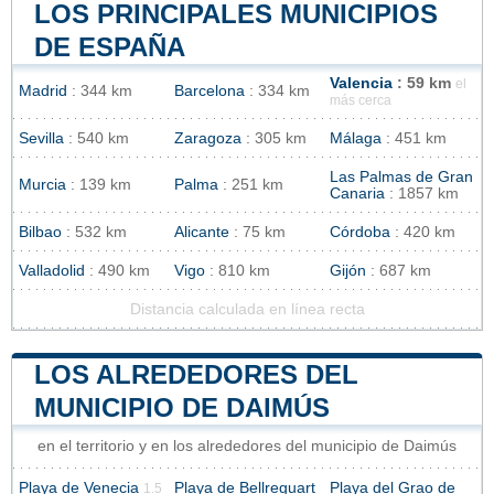
LOS PRINCIPALES MUNICIPIOS
DE ESPAÑA
Valencia
: 59 km
el
Madrid
: 344 km
Barcelona
: 334 km
más cerca
Sevilla
: 540 km
Zaragoza
: 305 km
Málaga
: 451 km
Las Palmas de Gran
Murcia
: 139 km
Palma
: 251 km
Canaria
: 1857 km
Bilbao
: 532 km
Alicante
: 75 km
Córdoba
: 420 km
Valladolid
: 490 km
Vigo
: 810 km
Gijón
: 687 km
Distancia calculada en línea recta
LOS ALREDEDORES DEL
MUNICIPIO DE DAIMÚS
en el territorio y en los alrededores del municipio de Daimús
Playa de Venecia
Playa de Bellreguart
Playa del Grao de
1.5