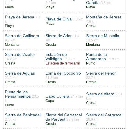
Gandía
km
3.2 km
3.5 km
Playa
Playa
Playa
Playa de Jeresa
Montaña de Jeresa
7.1
Playa de Oliva
7.3 km
km
7.6 km
Playa
Playa
Cresta
Sierra de Gallinera
Sierra de Ador
Sierra de Mustalla
11.4
9.7 km
km
13.5 km
Montaña
Cresta
Montaña
Sierra del Azafor
Estación de
Punta de la
Valldigna
Almadraba
14.2 km
17.7 km
19.9 km
Cresta
Estación de ferrocarril
Punto
Sierra de Agujas
Loma del Cocodrilo
Sierra del Peñón
21.2 km
21.8 km
22.7 km
Cresta
Cresta
Cresta
Punta de los
Sierra de Alfaro
25.1
Pensamientos
Cabo Cullera
23.5
24.7 km
km
km
Capa
Cresta
Punto
Sierra de Benicadell
Sierra del Carrascal
Sierra del Carrascal
de Parcent
27.4 km
28.9 km
28.9 km
Cresta
Cresta
Cresta