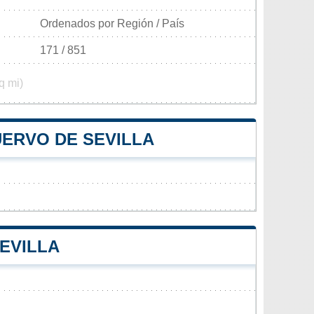
Ordenados por Región / País
171 / 851
q mi)
UERVO DE SEVILLA
SEVILLA