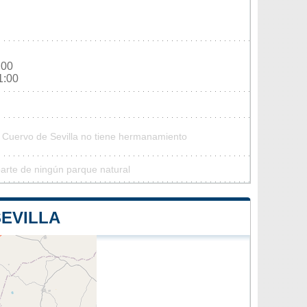
:00
1:00
l Cuervo de Sevilla no tiene hermanamiento
parte de ningún parque natural
SEVILLA