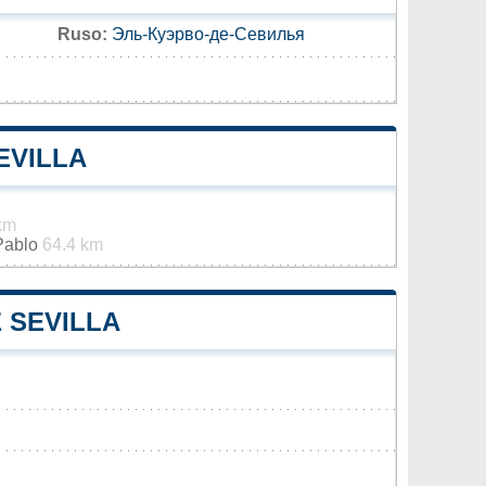
Ruso:
Эль-Куэрво-де-Севилья
EVILLA
km
 Pablo
64.4 km
 SEVILLA