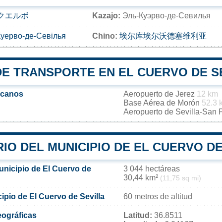
クエルボ
Kazajo:
Эль-Куэрво-де-Севилья
Куерво-де-Севілья
Chino:
埃尔库埃尔沃德塞维利亚
DE TRANSPORTE EN EL CUERVO DE S
rcanos
Aeropuerto de Jerez
12 km
Base Aérea de Morón
52.3 
Aeropuerto de Sevilla-San
IO DEL MUNICIPIO DE EL CUERVO DE
unicipio de El Cuervo de
3 044 hectáreas
30,44 km²
(11,75 sq mi)
cipio de El Cuervo de Sevilla
60 metros de altitud
ográficas
Latitud:
36.8511