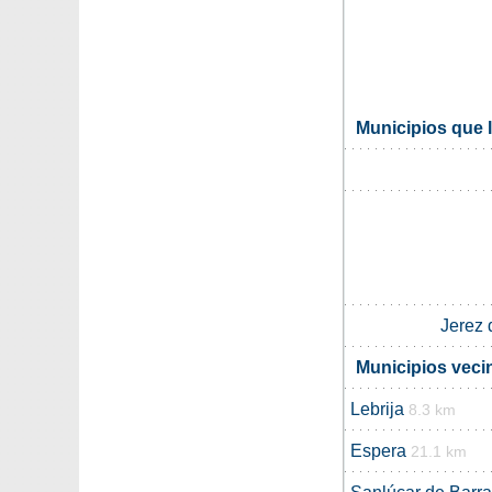
Municipios que l
Jerez 
Municipios veci
Lebrija
8.3 km
Espera
21.1 km