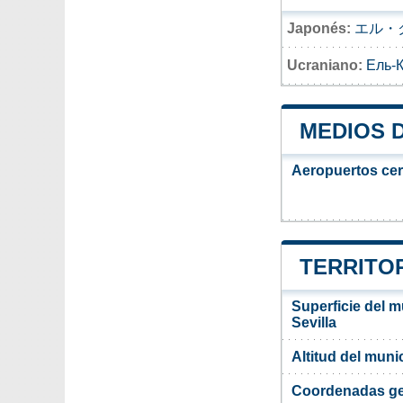
Japonés:
エル・
Ucraniano:
Ель-
MEDIOS 
Aeropuertos ce
TERRITOR
Superficie del m
Sevilla
Altitud del muni
Coordenadas ge