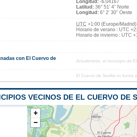
Longitud:
-6.04167
Latitud:
36° 51' 4'' Norte
Longitud:
6° 2' 30'' Oeste
UTC
+1:00 (Europe/Madrid)
Horario de verano : UTC +2
Horario de invierno : UTC +
nadas con El Cuervo de
Actualmente, el municipio de E
El Cuervo de Sevilla no forma 
CIPIOS VECINOS DE EL CUERVO DE 
+
−