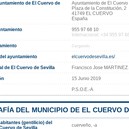
yuntamiento de El Cuervo de
Ayuntamiento de El Cuervo 
Plaza de la Constitución, 2
41749 EL CUERVO
España
untamiento
955 97 68 10
Internacional: +34 955 97 6
tamiento
Cargando...
l del ayuntamiento
elcuervodesevilla.es/
l de El Cuervo de Sevilla
Francisco Jose MARTINEZ
ón
15 Junio 2019
P.S.O.E.-A
ÍA DEL MUNICIPIO DE EL CUERVO D
bitantes (gentilicio) del
cuerveño, -a
Cuervo de Sevilla