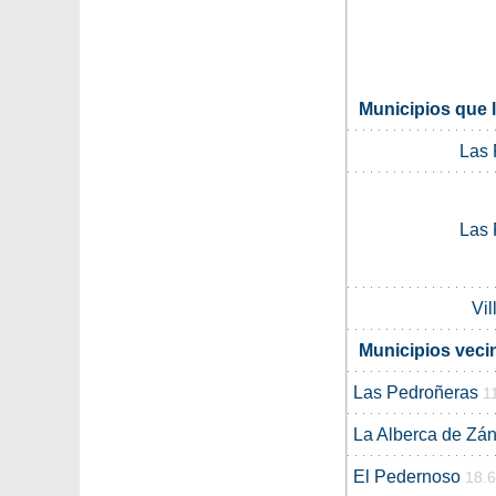
Municipios que 
Las 
Las 
Vil
Municipios veci
Las Pedroñeras
1
La Alberca de Zá
El Pedernoso
18.