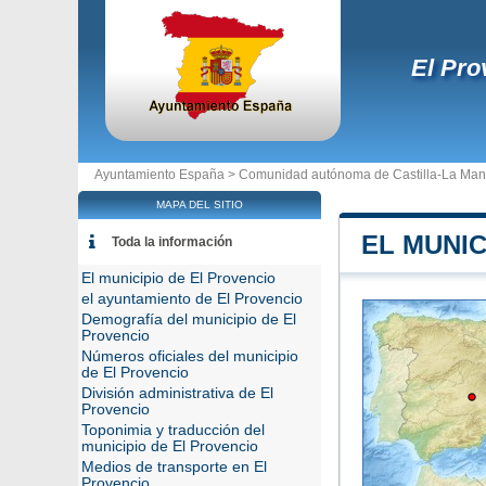
El Pro
Ayuntamiento España >
Comunidad autónoma de Castilla-La Ma
MAPA DEL SITIO
EL MUNIC
Toda la información
El municipio de El Provencio
el ayuntamiento de El Provencio
Demografía del municipio de El
Provencio
Números oficiales del municipio
de El Provencio
División administrativa de El
Provencio
Toponimia y traducción del
municipio de El Provencio
Medios de transporte en El
Provencio