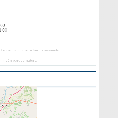
:00
1:00
l Provencio no tiene hermanamiento
 ningún parque natural