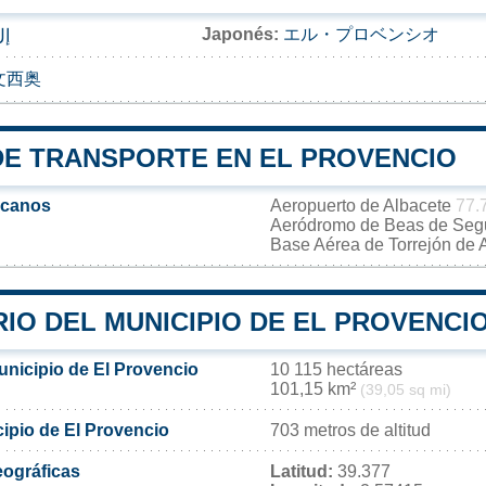
Japonés:
エル・プロベンシオ
إل
文西奥
DE TRANSPORTE EN EL PROVENCIO
rcanos
Aeropuerto de Albacete
77.
Aeródromo de Beas de Se
Base Aérea de Torrejón de
IO DEL MUNICIPIO DE EL PROVENCI
unicipio de El Provencio
10 115 hectáreas
101,15 km²
(39,05 sq mi)
cipio de El Provencio
703 metros de altitud
ográficas
Latitud:
39.377