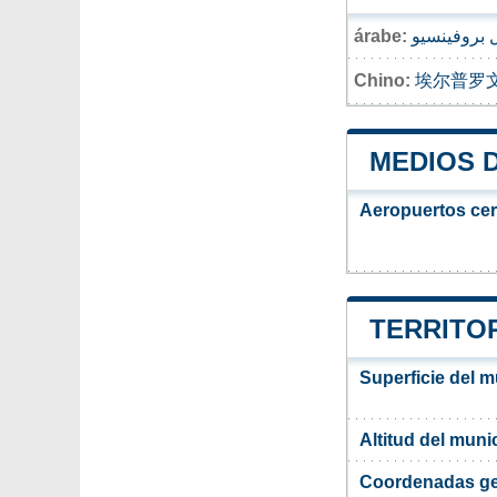
árabe:
 بروفينسيو
Chino:
埃尔普罗
MEDIOS 
Aeropuertos ce
TERRITOR
Superficie del m
Altitud del muni
Coordenadas ge