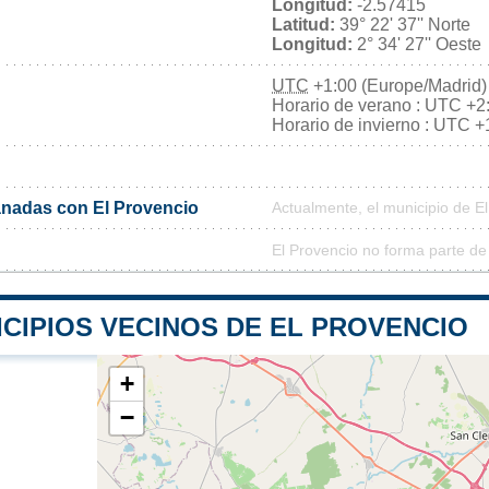
Longitud:
-2.57415
Latitud:
39° 22' 37'' Norte
Longitud:
2° 34' 27'' Oeste
UTC
+1:00 (Europe/Madrid)
Horario de verano : UTC +2
Horario de invierno : UTC +
nadas con El Provencio
Actualmente, el municipio de E
El Provencio no forma parte de
CIPIOS VECINOS DE EL PROVENCIO
+
−