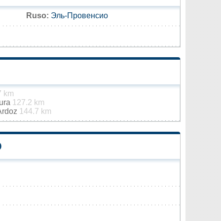
Ruso:
Эль-Провенсио
7 km
gura
127.2 km
 Ardoz
144.7 km
O