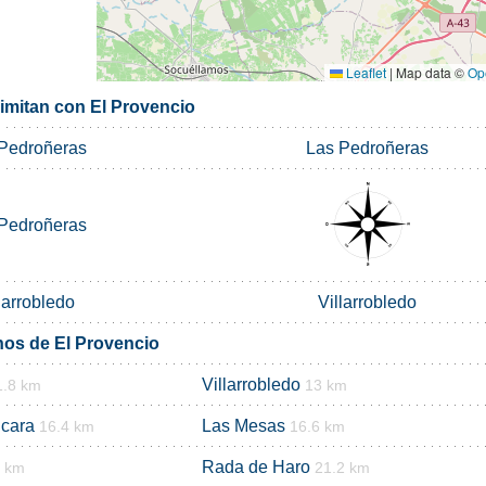
Leaflet
|
Map data ©
Op
limitan con El Provencio
Pedroñeras
Las Pedroñeras
Pedroñeras
larrobledo
Villarrobledo
nos de El Provencio
Villarrobledo
1.8 km
13 km
ncara
Las Mesas
16.4 km
16.6 km
Rada de Haro
6 km
21.2 km