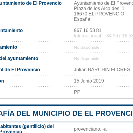
yuntamiento de El Provencio
Ayuntamiento de El Proven
Plaza de los Alcaldes, 1
16670 EL PROVENCIO
España
untamiento
967 16 53 81
Internacional: +34 967 16 5
tamiento
No disponible
l del ayuntamiento
No disponible
al de El Provencio
Julian BARCHIN FLORES
ón
15 Junio 2019
PP
FÍA DEL MUNICIPIO DE EL PROVENC
bitantes (gentilicio) del
provenciano, -a
 Provencio