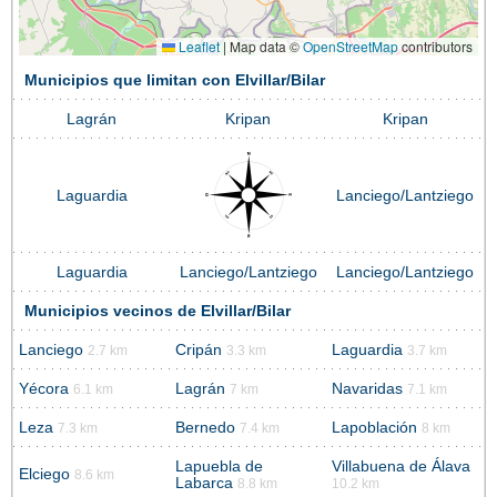
Leaflet
|
Map data ©
OpenStreetMap
contributors
Municipios que limitan con Elvillar/Bilar
Lagrán
Kripan
Kripan
Laguardia
Lanciego/Lantziego
Laguardia
Lanciego/Lantziego
Lanciego/Lantziego
Municipios vecinos de Elvillar/Bilar
Lanciego
Cripán
Laguardia
2.7 km
3.3 km
3.7 km
Yécora
Lagrán
Navaridas
6.1 km
7 km
7.1 km
Leza
Bernedo
Lapoblación
7.3 km
7.4 km
8 km
Lapuebla de
Villabuena de Álava
Elciego
8.6 km
Labarca
8.8 km
10.2 km