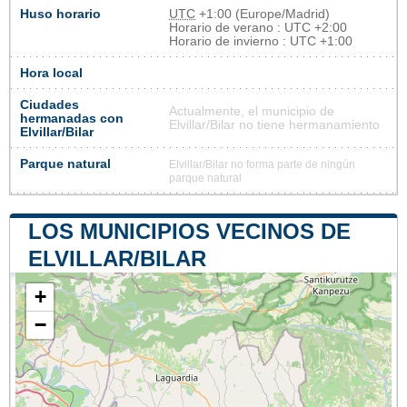
Huso horario
UTC
+1:00 (Europe/Madrid)
Horario de verano : UTC +2:00
Horario de invierno : UTC +1:00
Hora local
Ciudades
Actualmente, el municipio de
hermanadas con
Elvillar/Bilar no tiene hermanamiento
Elvillar/Bilar
Parque natural
Elvillar/Bilar no forma parte de ningún
parque natural
LOS MUNICIPIOS VECINOS DE
ELVILLAR/BILAR
+
−