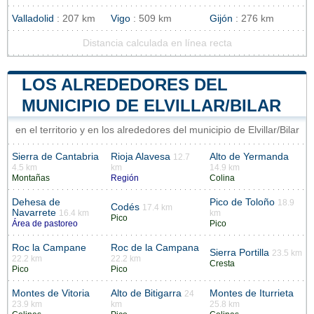
Valladolid
: 207 km
Vigo
: 509 km
Gijón
: 276 km
Distancia calculada en línea recta
LOS ALREDEDORES DEL
MUNICIPIO DE ELVILLAR/BILAR
en el territorio y en los alrededores del municipio de Elvillar/Bilar
Sierra de Cantabria
Rioja Alavesa
Alto de Yermanda
12.7
4.5 km
km
14.9 km
Montañas
Región
Colina
Dehesa de
Pico de Toloño
18.9
Codés
17.4 km
Navarrete
16.4 km
km
Pico
Área de pastoreo
Pico
Roc la Campane
Roc de la Campana
Sierra Portilla
23.5 km
22.2 km
22.2 km
Cresta
Pico
Pico
Montes de Vitoria
Alto de Bitigarra
Montes de Iturrieta
24
23.9 km
km
25.8 km