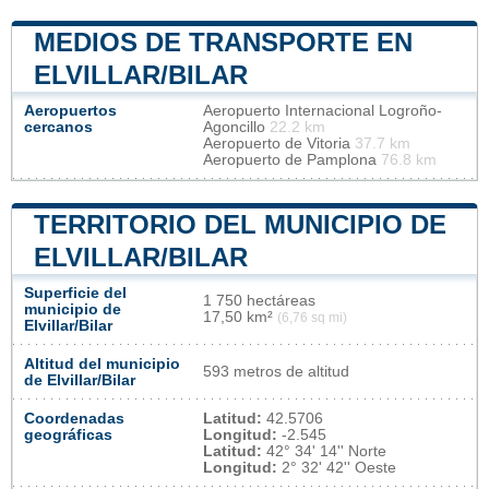
MEDIOS DE TRANSPORTE EN
ELVILLAR/BILAR
Aeropuertos
Aeropuerto Internacional Logroño-
cercanos
Agoncillo
22.2 km
Aeropuerto de Vitoria
37.7 km
Aeropuerto de Pamplona
76.8 km
TERRITORIO DEL MUNICIPIO DE
ELVILLAR/BILAR
Superficie del
1 750 hectáreas
municipio de
17,50 km²
(6,76 sq mi)
Elvillar/Bilar
Altitud del municipio
593 metros de altitud
de Elvillar/Bilar
Coordenadas
Latitud:
42.5706
geográficas
Longitud:
-2.545
Latitud:
42° 34' 14'' Norte
Longitud:
2° 32' 42'' Oeste