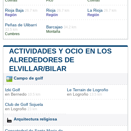
Colinas
Pico
Colinas
Rioja Baja
Rioja
La Rioja
26.7 km
26.7 km
26.7 km
Región
Región
Región
Peñas de Ulibarri
Barcajao
34.2 km
33.5 km
Montaña
Cumbres
ACTIVIDADES Y OCIO EN LOS
ALREDEDORES DE
ELVILLAR/BILAR
Campo de golf
Izki Golf
Le Terrain de Logroño
en
Bernedo
en
Logroño
10.5 km
13.5 km
Club de Golf Sojuela
en
Logroño
23 km
Arquitectura religiosa
Concatedral de Santa Maria de