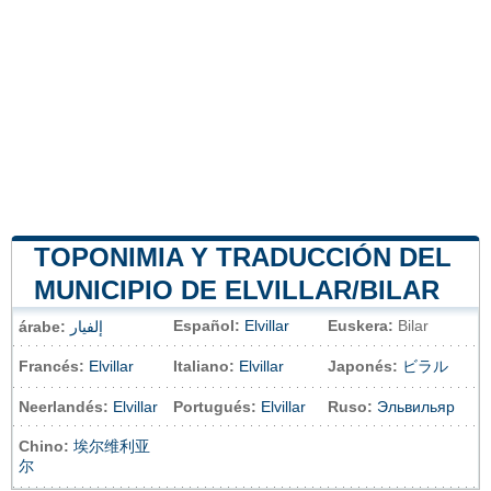
TOPONIMIA Y TRADUCCIÓN DEL
MUNICIPIO DE ELVILLAR/BILAR
Español:
Elvillar
Euskera:
Bilar
árabe:
إلفيار
Francés:
Elvillar
Italiano:
Elvillar
Japonés:
ビラル
Neerlandés:
Elvillar
Portugués:
Elvillar
Ruso:
Эльвильяр
Chino:
埃尔维利亚
尔