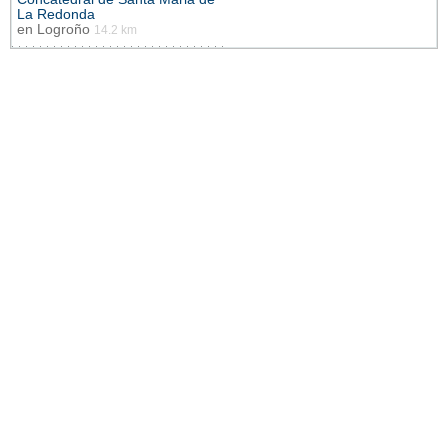
La Redonda
en
Logroño
14.2 km