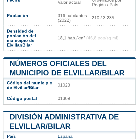
Fecha
Ordenados por
Valor actual
Región / País
Población
316 habitantes
210 / 3 235
(2022)
Densidad de
población del
18,1 hab./km²
(46,8 pop/sq mi)
municipio de
Elvillar/Bilar
NÚMEROS OFICIALES DEL
MUNICIPIO DE ELVILLAR/BILAR
Código del municipio
01023
de Elvillar/Bilar
Código postal
01309
DIVISIÓN ADMINISTRATIVA DE
ELVILLAR/BILAR
País
España