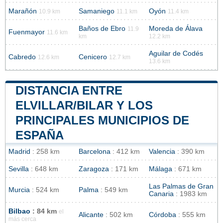
Marañón
Samaniego
Oyón
10.9 km
11.1 km
11.4 km
Baños de Ebro
Moreda de Álava
11.9
Fuenmayor
11.6 km
km
12.2 km
Aguilar de Codés
Cabredo
Cenicero
12.6 km
12.7 km
13.6 km
DISTANCIA ENTRE
ELVILLAR/BILAR Y LOS
PRINCIPALES MUNICIPIOS DE
ESPAÑA
Madrid
: 258 km
Barcelona
: 412 km
Valencia
: 390 km
Sevilla
: 648 km
Zaragoza
: 171 km
Málaga
: 671 km
Las Palmas de Gran
Murcia
: 524 km
Palma
: 549 km
Canaria
: 1983 km
Bilbao
: 84 km
el
Alicante
: 502 km
Córdoba
: 555 km
más cerca