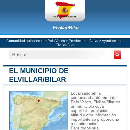
Elvillar/Bilar
Comunidad autónoma de País Vasco
>
Provincia de Álava
>
Ayuntamiento
Elvillar/Bilar
EL MUNICIPIO DE
ELVILLAR/BILAR
Localizado en la
comunidad autónoma de
País Vasco, Elvillar/Bilar es
un municipio cuya
superficie, población,
altitud y otra información
importante se proporciona
a continuación.
Para todos sus