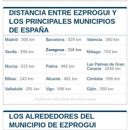
DISTANCIA ENTRE EZPROGUI Y
LOS PRINCIPALES MUNICIPIOS
DE ESPAÑA
Madrid
: 308 km
Barcelona
: 329 km
Valencia
: 360 km
Zaragoza
: 116 km
Sevilla
: 698 km
Málaga
: 703 km
el más cerca
Las Palmas de Gran
Murcia
: 515 km
Palma
: 482 km
Canaria
: 2046 km
Bilbao
: 143 km
Alicante
: 481 km
Córdoba
: 596 km
Valladolid
: 291 km
Vigo
: 599 km
Gijón
: 358 km
Distancia calculada en línea recta
LOS ALREDEDORES DEL
MUNICIPIO DE EZPROGUI