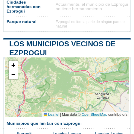
Ciudades
Actualmente, el municipio de Ezprogui
hermanadas con
no tiene hermanamiento
Ezprogui
Parque natural
Ezprogui no forma parte de ningún parque
natural
LOS MUNICIPIOS VECINOS DE
EZPROGUI
+
−
Leaflet
|
Map data ©
OpenStreetMap
contributors
Municipios que limitan con Ezprogui
Ibargoiti
Leache-Leatxe
Leache-Leatxe