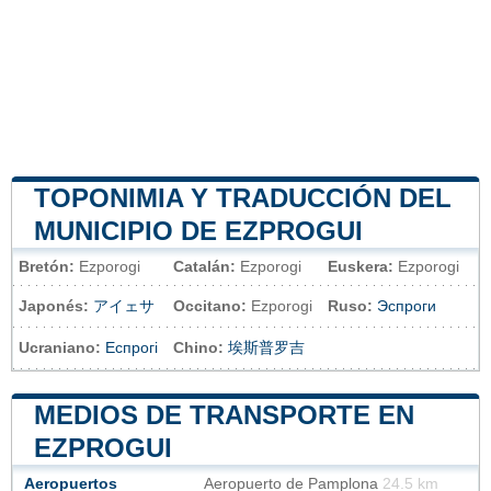
TOPONIMIA Y TRADUCCIÓN DEL
MUNICIPIO DE EZPROGUI
Bretón:
Ezporogi
Catalán:
Ezporogi
Euskera:
Ezporogi
Japonés:
アイェサ
Occitano:
Ezporogi
Ruso:
Эспроги
Ucraniano:
Еспрогі
Chino:
埃斯普罗吉
MEDIOS DE TRANSPORTE EN
EZPROGUI
Aeropuertos
Aeropuerto de Pamplona
24.5 km