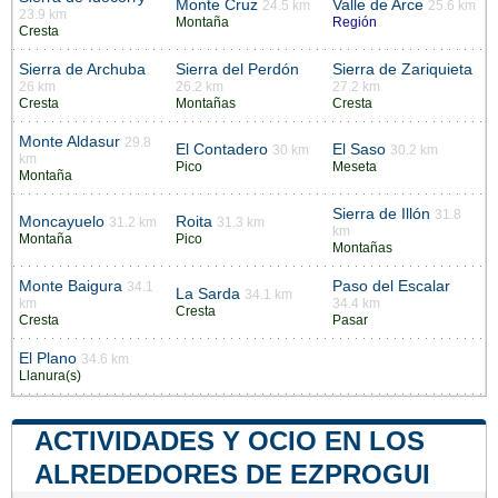
Monte Cruz
Valle de Arce
24.5 km
25.6 km
23.9 km
Montaña
Región
Cresta
Sierra de Archuba
Sierra del Perdón
Sierra de Zariquieta
26 km
26.2 km
27.2 km
Cresta
Montañas
Cresta
Monte Aldasur
29.8
El Contadero
El Saso
30 km
30.2 km
km
Pico
Meseta
Montaña
Sierra de Illón
31.8
Moncayuelo
Roita
31.2 km
31.3 km
km
Montaña
Pico
Montañas
Monte Baigura
Paso del Escalar
34.1
La Sarda
34.1 km
km
34.4 km
Cresta
Cresta
Pasar
El Plano
34.6 km
Llanura(s)
ACTIVIDADES Y OCIO EN LOS
ALREDEDORES DE EZPROGUI