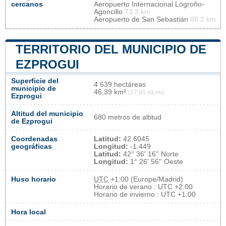
cercanos
Aeropuerto Internacional Logroño-
Agoncillo
73.3 km
Aeropuerto de San Sebastián
88.2 km
TERRITORIO DEL MUNICIPIO DE
EZPROGUI
Superficie del
4 639 hectáreas
municipio de
46,39 km²
(17,91 sq mi)
Ezprogui
Altitud del municipio
680 metros de altitud
de Ezprogui
Coordenadas
Latitud:
42.6045
geográficas
Longitud:
-1.449
Latitud:
42° 36' 16'' Norte
Longitud:
1° 26' 56'' Oeste
Huso horario
UTC
+1:00 (Europe/Madrid)
Horario de verano : UTC +2:00
Horario de invierno : UTC +1:00
Hora local