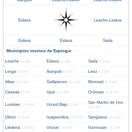
Eslava
Leache-Leatxe
Eslava
Eslava
Sada
Municipios vecinos de Ezprogui
Leache
Eslava
Sada
3.8 km
5.1 km
5.3 km
Lerga
Ibargoiti
Leoz
6.3 km
6.5 km
6.7 km
Aibar
Gallipienzo
Monreal
10.1 km
10.3 km
11.4 km
Cáseda
Ujué
Orísoain
12 km
12.1 km
12.4 km
San Martín de Unx
Lumbier
Urraúl Bajo
12.9 km
13 km
13.1 km
Olóriz
Izagaondoa
Sangüesa
13.4 km
13.5 km
14.2 km
Liédena
Unzué
Garínoain
14.6 km
14.9 km
15.7 km