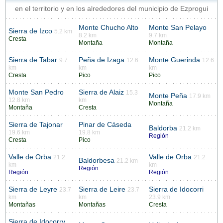
en el territorio y en los alrededores del municipio de Ezprogui
Monte Chucho Alto
Monte San Pelayo
Sierra de Izco
5.2 km
8.2 km
9.7 km
Cresta
Montaña
Montaña
Sierra de Tabar
Peña de Izaga
Monte Guerinda
9.7
12.6
12.6
km
km
km
Cresta
Pico
Pico
Monte San Pedro
Sierra de Alaiz
15.3
Monte Peña
17.9 km
12.8 km
km
Montaña
Montaña
Cresta
Sierra de Tajonar
Pinar de Cáseda
Baldorba
21.2 km
19.6 km
19.8 km
Región
Cresta
Pico
Valle de Orba
Valle de Orba
21.2
21.2
Baldorbesa
21.2 km
km
km
Región
Región
Región
Sierra de Leyre
Sierra de Leire
Sierra de Idocorri
23.7
23.7
km
km
23.9 km
Montañas
Montañas
Cresta
Sierra de Idocorry