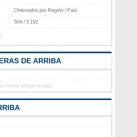
Ordenados por Región / País
504 / 3 192
)
ERAS DE ARRIBA
 el mismo código postal)
RRIBA