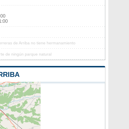
:00
1:00
erreras de Arriba no tiene hermanamiento
rte de ningún parque natural
RRIBA