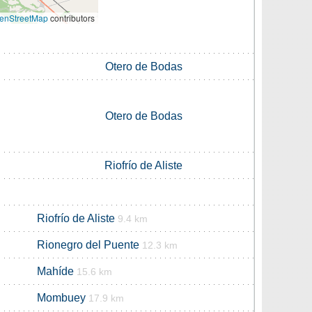
enStreetMap
contributors
Otero de Bodas
Otero de Bodas
Riofrío de Aliste
Riofrío de Aliste
9.4 km
Rionegro del Puente
12.3 km
Mahíde
15.6 km
Mombuey
17.9 km