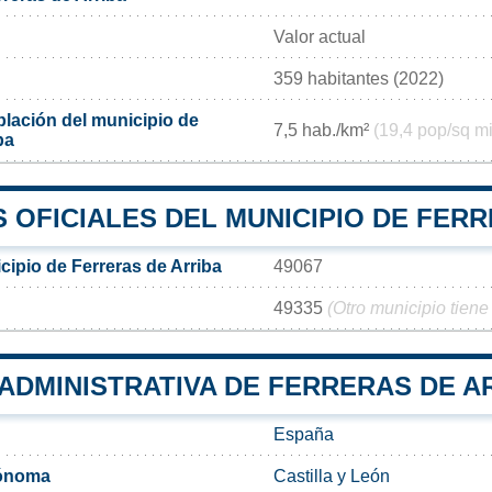
Valor actual
359 habitantes (2022)
lación del municipio de
7,5 hab./km²
(19,4 pop/sq mi
ba
 OFICIALES DEL MUNICIPIO DE FERR
cipio de Ferreras de Arriba
49067
49335
(Otro municipio tiene
 ADMINISTRATIVA DE FERRERAS DE A
España
ónoma
Castilla y León