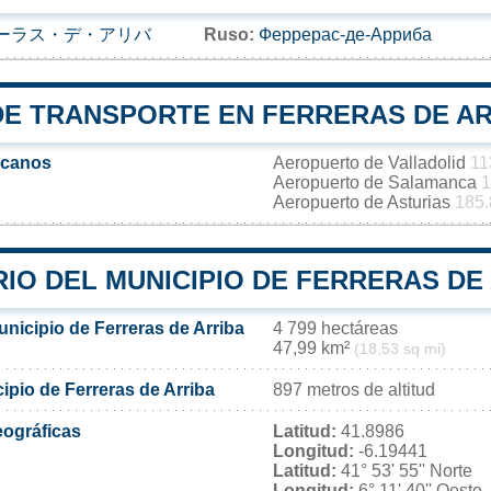
ーラス・デ・アリバ
Ruso:
Феррерас-де-Арриба
DE TRANSPORTE EN FERRERAS DE A
rcanos
Aeropuerto de Valladolid
11
Aeropuerto de Salamanca
1
Aeropuerto de Asturias
185.
IO DEL MUNICIPIO DE FERRERAS DE
unicipio de Ferreras de Arriba
4 799 hectáreas
47,99 km²
(18,53 sq mi)
cipio de Ferreras de Arriba
897 metros de altitud
ográficas
Latitud:
41.8986
Longitud:
-6.19441
Latitud:
41° 53' 55'' Norte
Longitud:
6° 11' 40'' Oeste