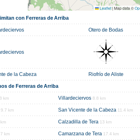
Leaflet
|
Map data ©
Op
imitan con Ferreras de Arriba
ardeciervos
Otero de Bodas
ardeciervos
nte de la Cabeza
Riofrío de Aliste
nos de Ferreras de Arriba
Villardeciervos
.8 km
8.8 km
San Vicente de la Cabeza
9.7 km
11.4 km
Calzadilla de Tera
 km
13 km
Camarzana de Tera
.7 km
17.4 km