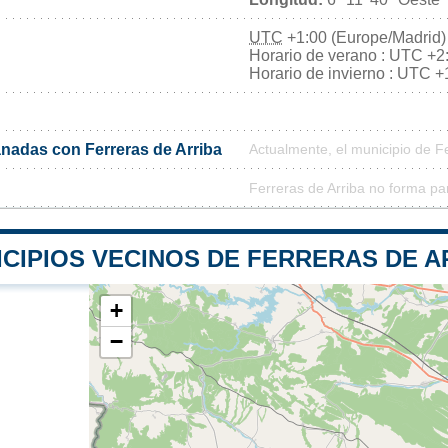
UTC
+1:00 (Europe/Madrid)
Horario de verano : UTC +2
Horario de invierno : UTC +
adas con Ferreras de Arriba
Actualmente, el municipio de F
Ferreras de Arriba no forma pa
CIPIOS VECINOS DE FERRERAS DE A
+
−