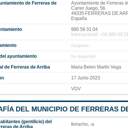
yuntamiento de Ferreras de
Ayuntamiento de Ferreras d
Carrer Juego, 56
49335 FERRERAS DE AR
España
untamiento
980 59 31 04
Internacional: +34 980 59 3
tamiento
Cargando...
l del ayuntamiento
No disponible
l de Ferreras de Arriba
Maria Belen Martin Vega
ón
17 Junio 2023
VDV
FÍA DEL MUNICIPIO DE FERRERAS D
bitantes (gentilicio) del
ferracho, -a
reras de Arriba