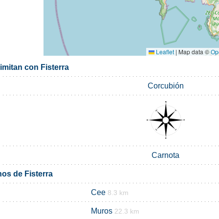
Leaflet
|
Map data ©
Op
imitan con Fisterra
Corcubión
Carnota
os de Fisterra
Cee
8.3 km
Muros
22.3 km