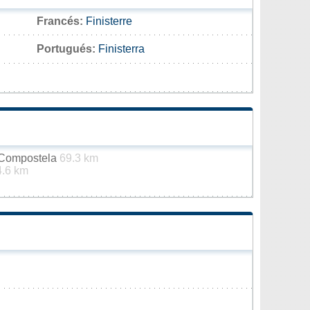
Francés:
Finisterre
Portugués:
Finisterra
 Compostela
69.3 km
4.6 km