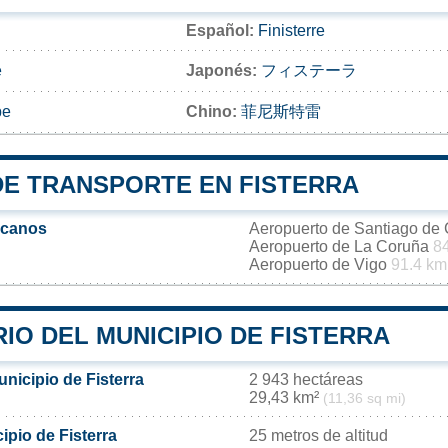
Español:
Finisterre
e
Japonés:
フィステーラ
ре
Chino:
菲尼斯特雷
DE TRANSPORTE EN FISTERRA
rcanos
Aeropuerto de Santiago de
Aeropuerto de La Coruña
8
Aeropuerto de Vigo
91.4 km
IO DEL MUNICIPIO DE FISTERRA
unicipio de Fisterra
2 943 hectáreas
29,43 km²
(11,36 sq mi)
cipio de Fisterra
25 metros de altitud