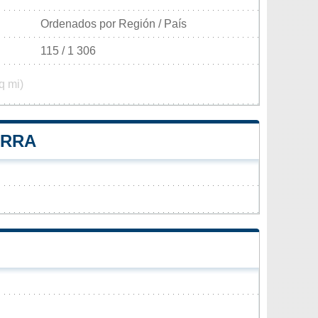
Ordenados por Región / País
115 / 1 306
q mi)
ERRA