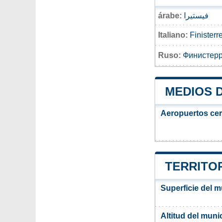
árabe:
فيستيرا
Italiano:
Finisterr
Ruso:
Финистер
MEDIOS 
Aeropuertos ce
TERRITOR
Superficie del m
Altitud del muni