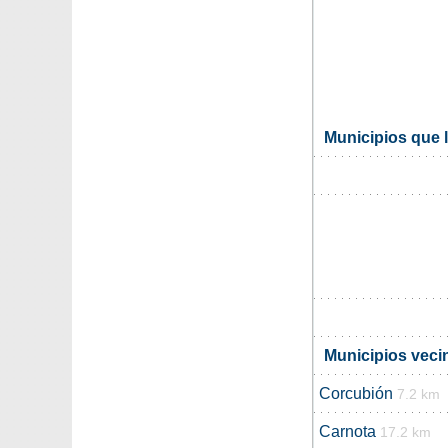
Municipios que l
Municipios vecin
Corcubión
7.2 km
Carnota
17.2 km