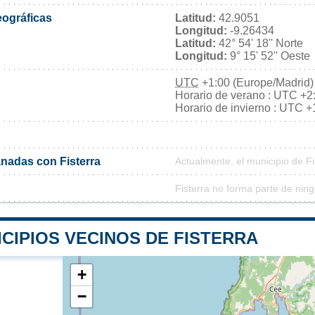
ográficas
Latitud:
42.9051
Longitud:
-9.26434
Latitud:
42° 54' 18'' Norte
Longitud:
9° 15' 52'' Oeste
UTC
+1:00 (Europe/Madrid)
Horario de verano : UTC +2
Horario de invierno : UTC +
nadas con Fisterra
Actualmente, el municipio de F
Fisterra no forma parte de nin
CIPIOS VECINOS DE FISTERRA
+
−