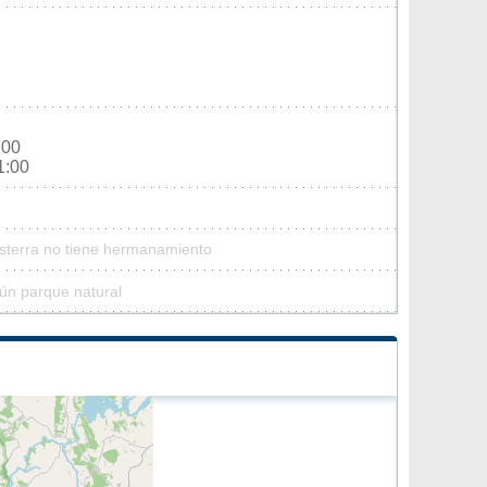
:00
1:00
isterra no tiene hermanamiento
gún parque natural