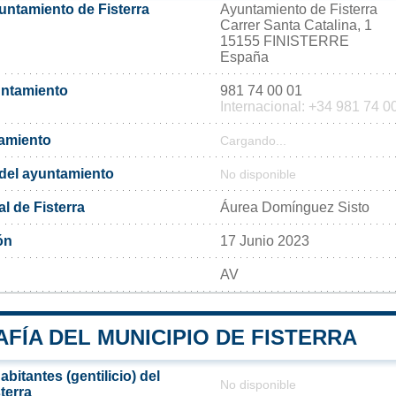
untamiento de Fisterra
Ayuntamiento de Fisterra
Carrer Santa Catalina, 1
15155 FINISTERRE
España
untamiento
981 74 00 01
Internacional: +34 981 74 0
tamiento
Cargando...
l del ayuntamiento
No disponible
l de Fisterra
Áurea Domínguez Sisto
ón
17 Junio 2023
AV
FÍA DEL MUNICIPIO DE FISTERRA
bitantes (gentilicio) del
No disponible
terra