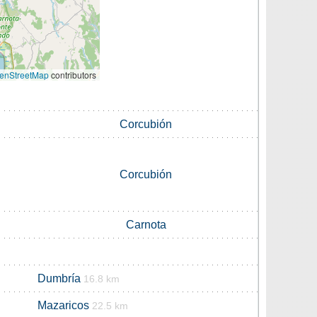
enStreetMap
contributors
Corcubión
Corcubión
Carnota
Dumbría
16.8 km
Mazaricos
22.5 km