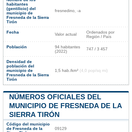
habitantes
(gentilicio) del
fresnedino, -a
municipio de
Fresneda de la Sierra
Tirón
Fecha
Ordenados por
Valor actual
Región / País
Población
94 habitantes
747 / 3 457
(2022)
Densidad de
población del
municipio de
1,5 hab./km²
(4,0 pop/sq mi)
Fresneda de la Sierra
Tirón
NÚMEROS OFICIALES DEL
MUNICIPIO DE FRESNEDA DE LA
SIERRA TIRÓN
Código del municipio
de Fresneda de la
09129