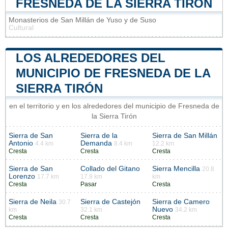
FRESNEDA DE LA SIERRA TIRÓN
Monasterios de San Millán de Yuso y de Suso
Cultural
LOS ALREDEDORES DEL
MUNICIPIO DE FRESNEDA DE LA
SIERRA TIRÓN
en el territorio y en los alrededores del municipio de Fresneda de
la Sierra Tirón
Sierra de San
Sierra de la
Sierra de San Millán
Antonio
Demanda
4.4 km
8.4 km
12.2 km
Cresta
Cresta
Cresta
Sierra de San
Collado del Gitano
Sierra Mencilla
20.8
Lorenzo
17.7 km
17.9 km
km
Cresta
Pasar
Cresta
Sierra de Neila
Sierra de Castejón
Sierra de Camero
30.7
Nuevo
km
32.1 km
34.2 km
Cresta
Cresta
Cresta