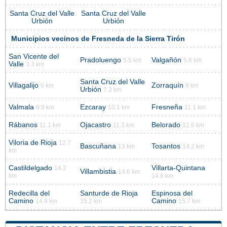
Santa Cruz del Valle
Santa Cruz del Valle
Urbión
Urbión
Municipios vecinos de Fresneda de la Sierra Tirón
San Vicente del
Pradoluengo
Valgañón
5.5 km
5.6 km
Valle
3.3 km
Santa Cruz del Valle
Villagalijo
Zorraquín
6 km
8 km
Urbión
7.3 km
Valmala
Ezcaray
Fresneña
9.9 km
10.1 km
11.1 km
Rábanos
Ojacastro
Belorado
11.1 km
11.3 km
12.6 km
Viloria de Rioja
12.7
Bascuñana
Tosantos
13 km
14.2 km
km
Castildelgado
Villarta-Quintana
14.2
Villambistia
14.6 km
km
14.6 km
Redecilla del
Santurde de Rioja
Espinosa del
Camino
Camino
14.9 km
15.2 km
15.7 km