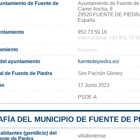
yuntamiento de Fuente de
Ayuntamiento de Fuente de
Carrer Ancha, 9
29520 FUENTE DE PIEDR
España
untamiento
952 73 50 16
Internacional: +34 952 73 5
tamiento
Cargando...
l del ayuntamiento
fuentedepiedra.es/
al de Fuente de Piedra
Siro Pachón Gómez
ón
17 Junio 2023
PSOE-A
ÍA DEL MUNICIPIO DE FUENTE DE P
bitantes (gentilicio) del
villafontense
ente de Piedra