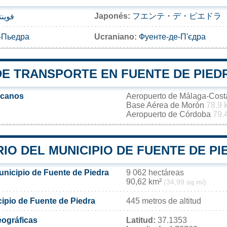
Japonés:
フエンテ・デ・ピエドラ
فوينت
-Пьедра
Ucraniano:
Фуенте-де-П'єдра
DE TRANSPORTE EN FUENTE DE PIED
rcanos
Aeropuerto de Málaga-Cost
Base Aérea de Morón
78.9 
Aeropuerto de Córdoba
79.
IO DEL MUNICIPIO DE FUENTE DE PI
unicipio de Fuente de Piedra
9 062 hectáreas
90,62 km²
(34,99 sq mi)
cipio de Fuente de Piedra
445 metros de altitud
ográficas
Latitud:
37.1353