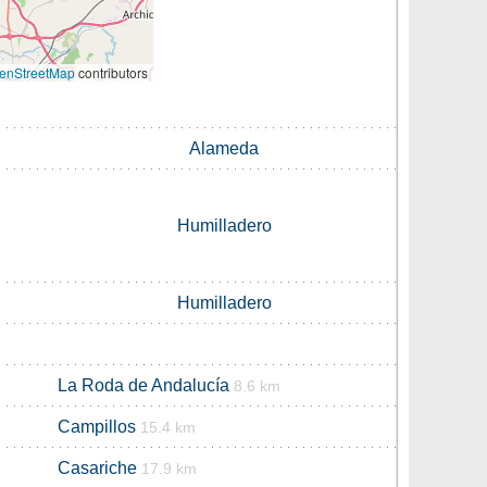
enStreetMap
contributors
Alameda
Humilladero
Humilladero
La Roda de Andalucía
8.6 km
Campillos
15.4 km
Casariche
17.9 km