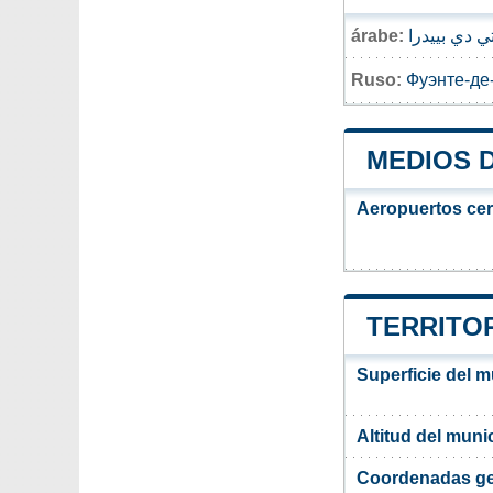
árabe:
ي دي بييدرا
Ruso:
Фуэнте-де
MEDIOS 
Aeropuertos ce
TERRITOR
Superficie del m
Altitud del muni
Coordenadas ge