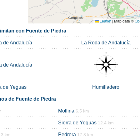
Leaflet
|
Map data ©
Op
limitan con Fuente de Piedra
 de Andalucía
La Roda de Andalucía
 de Andalucía
ra de Yeguas
Humilladero
nos de Fuente de Piedra
Mollina
m
6.5 km
Sierra de Yeguas
12.4 km
Pedrera
.3 km
17.8 km