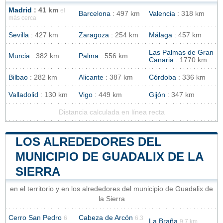
Madrid
: 41 km
el
Barcelona
: 497 km
Valencia
: 318 km
más cerca
Sevilla
: 427 km
Zaragoza
: 254 km
Málaga
: 457 km
Las Palmas de Gran
Murcia
: 382 km
Palma
: 556 km
Canaria
: 1770 km
Bilbao
: 282 km
Alicante
: 387 km
Córdoba
: 336 km
Valladolid
: 130 km
Vigo
: 449 km
Gijón
: 347 km
Distancia calculada en línea recta
LOS ALREDEDORES DEL
MUNICIPIO DE GUADALIX DE LA
SIERRA
en el territorio y en los alrededores del municipio de Guadalix de
la Sierra
Cerro San Pedro
Cabeza de Arcón
6
6.3
La Braña
9.7 km