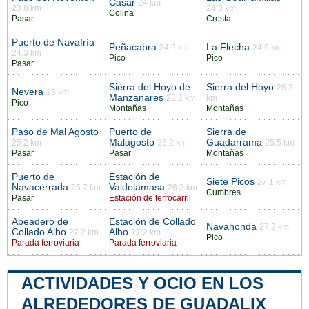
Casar
24 km
23.8 km
24.3 km
Colina
Pasar
Cresta
Puerto de Navafría
Peñacabra
La Flecha
24.9 km
24.9 km
24.3 km
Pico
Pico
Pasar
Sierra del Hoyo de
Sierra del Hoyo
25.2
Nevera
25 km
Manzanares
25.2 km
km
Pico
Montañas
Montañas
Paso de Mal Agosto
Puerto de
Sierra de
Malagosto
Guadarrama
25.2 km
25.2 km
25.5 km
Pasar
Pasar
Montañas
Puerto de
Estación de
Siete Picos
27.1 km
Navacerrada
Valdelamasa
25.7 km
26.2 km
Cumbres
Pasar
Estación de ferrocarril
Apeadero de
Estación de Collado
Navahonda
27.2 km
Collado Albo
Albo
27.2 km
27.2 km
Pico
Parada ferroviaria
Parada ferroviaria
ACTIVIDADES Y OCIO EN LOS
ALREDEDORES DE GUADALIX