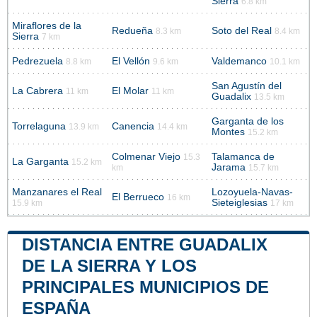
Sierra
6.8 km
Miraflores de la
Redueña
Soto del Real
8.3 km
8.4 km
Sierra
7 km
Pedrezuela
El Vellón
Valdemanco
8.8 km
9.6 km
10.1 km
San Agustín del
La Cabrera
El Molar
11 km
11 km
Guadalix
13.5 km
Garganta de los
Torrelaguna
Canencia
13.9 km
14.4 km
Montes
15.2 km
Colmenar Viejo
Talamanca de
15.3
La Garganta
15.2 km
Jarama
km
15.7 km
Manzanares el Real
Lozoyuela-Navas-
El Berrueco
16 km
Sieteiglesias
15.9 km
17 km
DISTANCIA ENTRE GUADALIX
DE LA SIERRA Y LOS
PRINCIPALES MUNICIPIOS DE
ESPAÑA