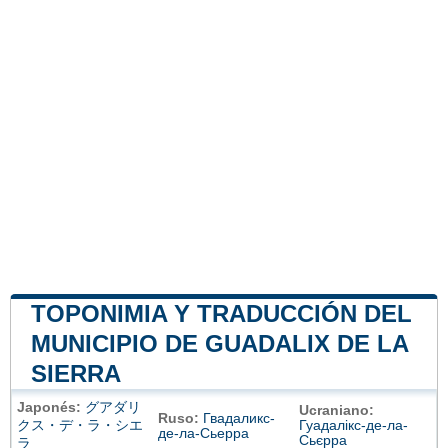
TOPONIMIA Y TRADUCCIÓN DEL
MUNICIPIO DE GUADALIX DE LA
SIERRA
Japonés:
グアダリ
Ucraniano:
Ruso:
Гвадаликс-
クス・デ・ラ・シエ
Гуадалікс-де-ла-
де-ла-Сьерра
Сьєрра
ラ