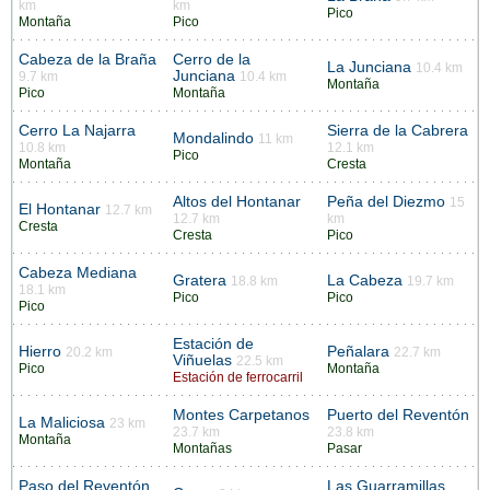
km
km
Pico
Montaña
Pico
Cabeza de la Braña
Cerro de la
La Junciana
10.4 km
Junciana
9.7 km
10.4 km
Montaña
Pico
Montaña
Cerro La Najarra
Sierra de la Cabrera
Mondalindo
11 km
10.8 km
12.1 km
Pico
Montaña
Cresta
Altos del Hontanar
Peña del Diezmo
15
El Hontanar
12.7 km
12.7 km
km
Cresta
Cresta
Pico
Cabeza Mediana
Gratera
La Cabeza
18.8 km
19.7 km
18.1 km
Pico
Pico
Pico
Estación de
Hierro
Peñalara
20.2 km
22.7 km
Viñuelas
22.5 km
Pico
Montaña
Estación de ferrocarril
Montes Carpetanos
Puerto del Reventón
La Maliciosa
23 km
23.7 km
23.8 km
Montaña
Montañas
Pasar
Paso del Reventón
Las Guarramillas