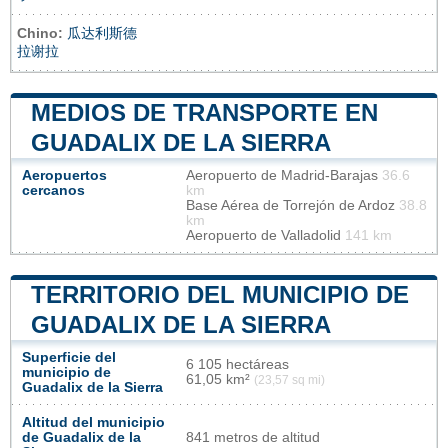
Chino:
瓜达利斯德
拉谢拉
MEDIOS DE TRANSPORTE EN
GUADALIX DE LA SIERRA
Aeropuertos
Aeropuerto de Madrid-Barajas
36.6
cercanos
km
Base Aérea de Torrejón de Ardoz
38.8
km
Aeropuerto de Valladolid
141 km
TERRITORIO DEL MUNICIPIO DE
GUADALIX DE LA SIERRA
Superficie del
6 105 hectáreas
municipio de
61,05 km²
(23,57 sq mi)
Guadalix de la Sierra
Altitud del municipio
de Guadalix de la
841 metros de altitud