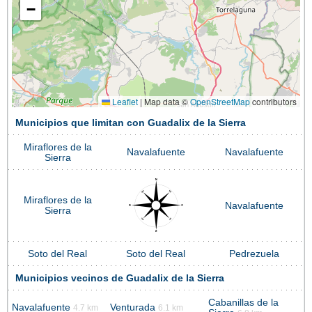
−
Leaflet
|
Map data ©
OpenStreetMap
contributors
Municipios que limitan con Guadalix de la Sierra
Miraflores de la
Navalafuente
Navalafuente
Sierra
Miraflores de la
Navalafuente
Sierra
Soto del Real
Soto del Real
Pedrezuela
Municipios vecinos de Guadalix de la Sierra
Cabanillas de la
Navalafuente
Venturada
4.7 km
6.1 km