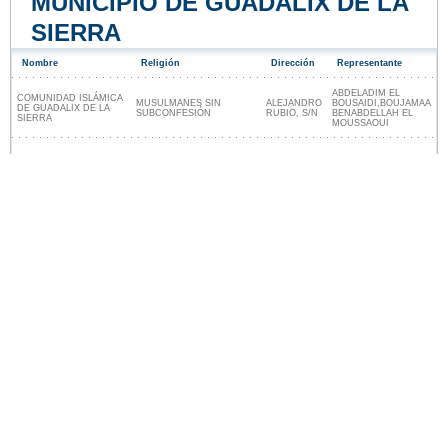
MUNICIPIO DE GUADALIX DE LA
SIERRA
Nombre
Religión
Dirección
Representante
ABDELADIM EL
COMUNIDAD ISLÁMICA
MUSULMANES SIN
ALEJANDRO
BOUSAIDI,BOUJAMAA
DE GUADALIX DE LA
SUBCONFESIÓN
RUBIO, S/N
BENABDELLAH EL
SIERRA
MOUSSAOUI
Lugares religiosos cerca de Guadalix de la
Sierra
Nuestro sitio no está afiliado ni patrocinado por
ninguna entidad gubernamental de España. Somos
una empresa independiente enfocada en brindar
información valiosa a los ciudadanos y residentes del
país.
Menciones legales
|
Actualizar los datos
|
Contacto
|
Ciudades y pueblos del mundo
| Copyright © 2026
ayuntamiento-espana.es Todos los derechos
reservados