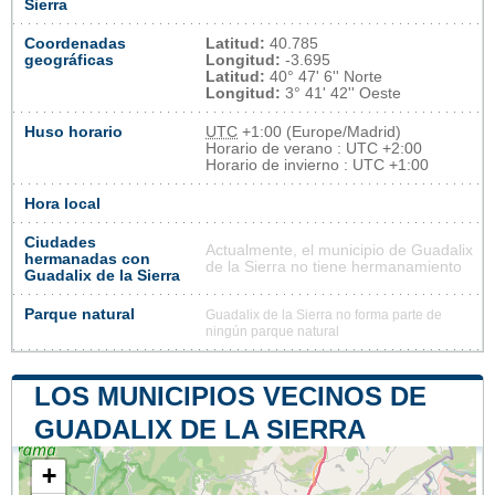
Sierra
Coordenadas
Latitud:
40.785
geográficas
Longitud:
-3.695
Latitud:
40° 47' 6'' Norte
Longitud:
3° 41' 42'' Oeste
Huso horario
UTC
+1:00 (Europe/Madrid)
Horario de verano : UTC +2:00
Horario de invierno : UTC +1:00
Hora local
Ciudades
Actualmente, el municipio de Guadalix
hermanadas con
de la Sierra no tiene hermanamiento
Guadalix de la Sierra
Parque natural
Guadalix de la Sierra no forma parte de
ningún parque natural
LOS MUNICIPIOS VECINOS DE
GUADALIX DE LA SIERRA
+