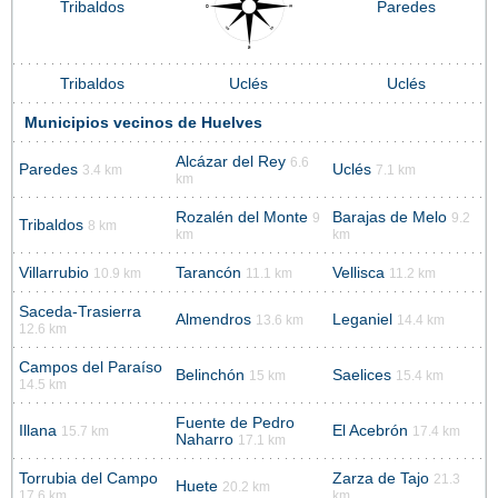
Tribaldos
Paredes
Tribaldos
Uclés
Uclés
Municipios vecinos de Huelves
Alcázar del Rey
6.6
Paredes
Uclés
3.4 km
7.1 km
km
Rozalén del Monte
Barajas de Melo
9
9.2
Tribaldos
8 km
km
km
Villarrubio
Tarancón
Vellisca
10.9 km
11.1 km
11.2 km
Saceda-Trasierra
Almendros
Leganiel
13.6 km
14.4 km
12.6 km
Campos del Paraíso
Belinchón
Saelices
15 km
15.4 km
14.5 km
Fuente de Pedro
Illana
El Acebrón
15.7 km
17.4 km
Naharro
17.1 km
Torrubia del Campo
Zarza de Tajo
21.3
Huete
20.2 km
17.6 km
km