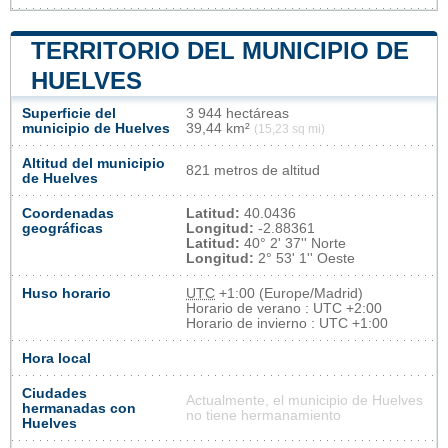
TERRITORIO DEL MUNICIPIO DE
HUELVES
Superficie del
3 944 hectáreas
municipio de Huelves
39,44 km²
(15,23 sq mi)
Altitud del municipio
821 metros de altitud
de Huelves
Coordenadas
Latitud:
40.0436
geográficas
Longitud:
-2.88361
Latitud:
40° 2' 37'' Norte
Longitud:
2° 53' 1'' Oeste
Huso horario
UTC
+1:00 (Europe/Madrid)
Horario de verano : UTC +2:00
Horario de invierno : UTC +1:00
Hora local
Ciudades
Actualmente, el municipio de Huelves
hermanadas con
no tiene hermanamiento
Huelves