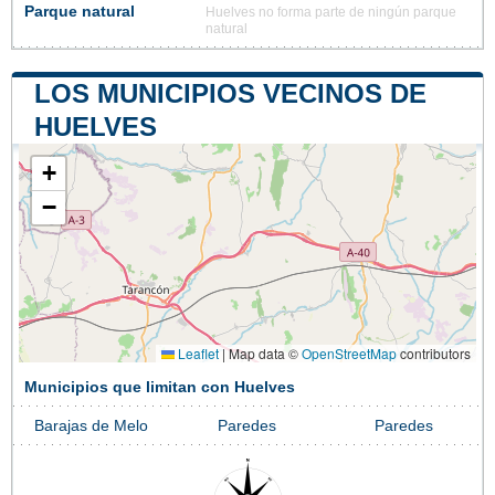
Parque natural
Huelves no forma parte de ningún parque
natural
LOS MUNICIPIOS VECINOS DE
HUELVES
+
−
Leaflet
|
Map data ©
OpenStreetMap
contributors
Municipios que limitan con Huelves
Barajas de Melo
Paredes
Paredes