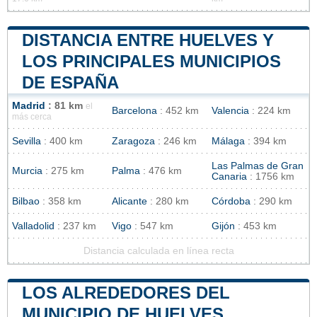
DISTANCIA ENTRE HUELVES Y
LOS PRINCIPALES MUNICIPIOS
DE ESPAÑA
Madrid
: 81 km
el
Barcelona
: 452 km
Valencia
: 224 km
más cerca
Sevilla
: 400 km
Zaragoza
: 246 km
Málaga
: 394 km
Las Palmas de Gran
Murcia
: 275 km
Palma
: 476 km
Canaria
: 1756 km
Bilbao
: 358 km
Alicante
: 280 km
Córdoba
: 290 km
Valladolid
: 237 km
Vigo
: 547 km
Gijón
: 453 km
Distancia calculada en línea recta
LOS ALREDEDORES DEL
MUNICIPIO DE HUELVES