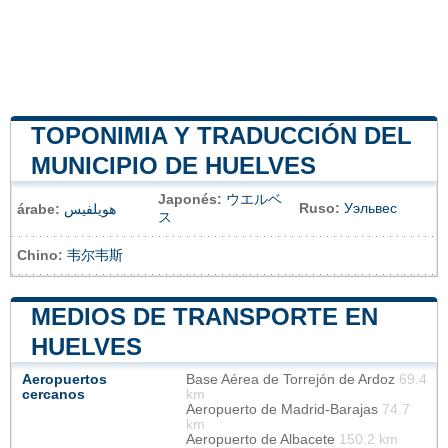
TOPONIMIA Y TRADUCCIÓN DEL
MUNICIPIO DE HUELVES
Japonés:
ウエルベ
Ruso:
Уэльвес
árabe:
هويلفيس
ス
Chino:
韦尔韦斯
MEDIOS DE TRANSPORTE EN
HUELVES
Aeropuertos
Base Aérea de Torrejón de Ardoz
69.4
cercanos
km
Aeropuerto de Madrid-Barajas
74.7
km
Aeropuerto de Albacete
150.2 km