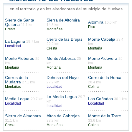
en el territorio y en los alrededores del municipio de Huelves
Sierra de Santa
Sierra de Altomira
Altomira
16.6 km
Quiteria
11.1 km
14.8 km
Pico
Cresta
Montañas
Cerro de las Brujas
Monte Cabalja
23.4
La Laguna
19.7 km
22.2 km
km
Localidad
Cresta
Montaña
Monte Aloberos
Monte Aloberas
Monte Aldovera
25
25
25
km
km
km
Montaña
Montaña
Montaña
Cerros de la
Dehesa del Hoyo
Cerro de la Horca
Mudarra
27.1 km
27.2 km
28.4 km
Montañas
Localidad
Colina
La Media Legua
29.7
Media Legua
Las Cañadas
29.7 km
30.1 km
km
Localidad
Localidad
Localidad
Sierra de Almenara
Altos de Cabrejas
Monte de la Torre
31.1 km
33.3 km
33.6 km
Cresta
Montañas
Colina