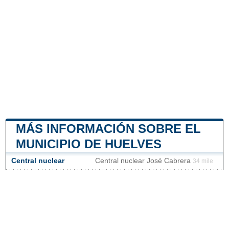
MÁS INFORMACIÓN SOBRE EL
MUNICIPIO DE HUELVES
Central nuclear
Central nuclear José Cabrera
34 mile
Nuestro sitio no está afiliado ni patrocinado por
ninguna entidad gubernamental de España. Somos
una empresa independiente enfocada en brindar
información valiosa a los ciudadanos y residentes del