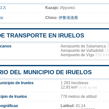
ロス
Kazajo:
Ируэлос
ос
Chino:
伊鲁埃洛斯
DE TRANSPORTE EN IRUELOS
rcanos
Aeropuerto de Salamanca
7
Aeropuerto de Valladolid
13
Aeropuerto de Vigo
226.4 k
IO DEL MUNICIPIO DE IRUELOS
unicipio de Iruelos
1 293 hectáreas
12,93 km²
(4,99 sq mi)
cipio de Iruelos
778 metros de altitud
ográficas
Latitud:
41.14