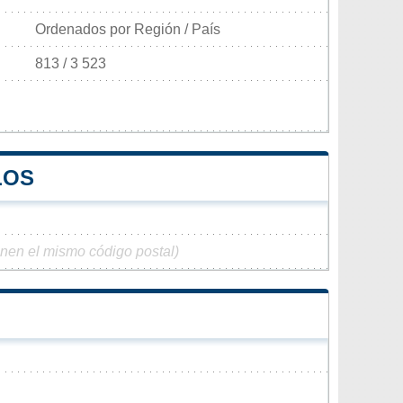
Ordenados por Región / País
813 / 3 523
LOS
enen el mismo código postal)