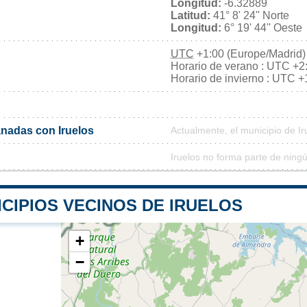
Longitud:
-6.32889
Latitud:
41° 8' 24'' Norte
Longitud:
6° 19' 44'' Oeste
UTC
+1:00 (Europe/Madrid)
Horario de verano : UTC +2
Horario de invierno : UTC +
nadas con Iruelos
Actualmente, el municipio de I
Iruelos no forma parte de ning
CIPIOS VECINOS DE IRUELOS
+
−