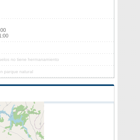
:00
1:00
ruelos no tiene hermanamiento
ún parque natural