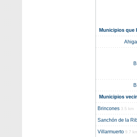
Municipios que l
Ahigal
B
B
Municipios veci
Brincones
3.5 km
Sanchón de la Ri
Villarmuerto
9.7 k