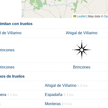
Leaflet
|
Map data ©
Op
imitan con Iruelos
 de Villarino
Ahigal de Villarino
rincones
rincones
Brincones
nos de Iruelos
Ahigal de Villarino
4.8 km
bera
Espadaña
9.2 km
9.3 km
Monleras
m
9.9 km