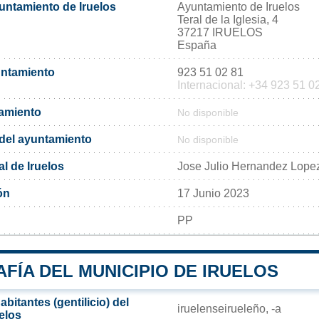
yuntamiento de Iruelos
Ayuntamiento de Iruelos
Teral de la Iglesia, 4
37217 IRUELOS
España
untamiento
923 51 02 81
Internacional: +34 923 51 0
tamiento
No disponible
l del ayuntamiento
No disponible
l de Iruelos
Jose Julio Hernandez Lope
ón
17 Junio 2023
PP
FÍA DEL MUNICIPIO DE IRUELOS
bitantes (gentilicio) del
iruelenseirueleño, -a
elos