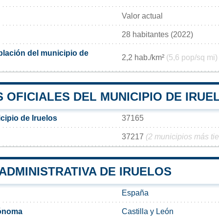
Valor actual
28 habitantes (2022)
lación del municipio de
2,2 hab./km²
(5,6 pop/sq mi)
OFICIALES DEL MUNICIPIO DE IRUE
cipio de Iruelos
37165
37217
(2 municipios más ti
 ADMINISTRATIVA DE IRUELOS
España
ónoma
Castilla y León