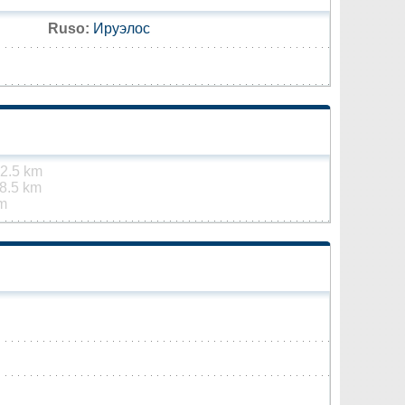
Ruso:
Ируэлос
2.5 km
8.5 km
m