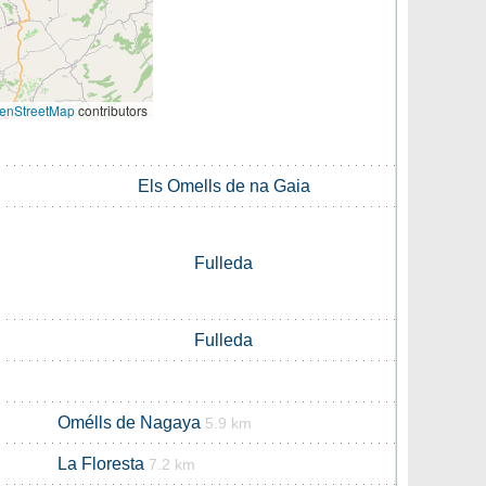
enStreetMap
contributors
Els Omells de na Gaia
Fulleda
Fulleda
Omélls de Nagaya
5.9 km
La Floresta
7.2 km