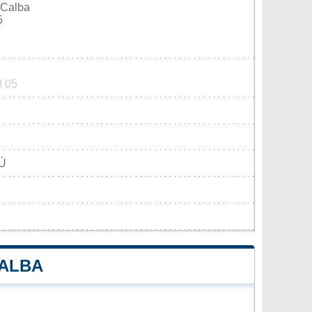
 Calba
5
0 05
Ú
CALBA