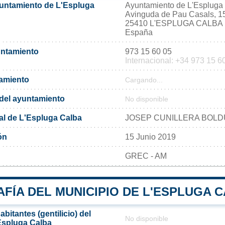
yuntamiento de L'Espluga
Ayuntamiento de L'Espluga
Avinguda de Pau Casals, 1
25410 L'ESPLUGA CALBA
España
untamiento
973 15 60 05
Internacional: +34 973 15 6
tamiento
Cargando...
l del ayuntamiento
No disponible
al de L'Espluga Calba
JOSEP CUNILLERA BOLD
ón
15 Junio 2019
GREC - AM
FÍA DEL MUNICIPIO DE L'ESPLUGA 
bitantes (gentilicio) del
No disponible
Espluga Calba