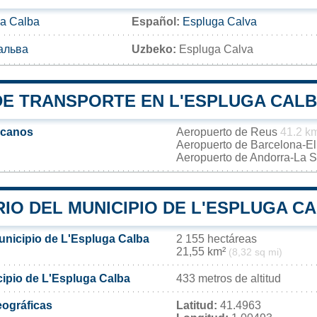
ga Calba
Español:
Espluga Calva
альва
Uzbeko:
Espluga Calva
DE TRANSPORTE EN L'ESPLUGA CAL
rcanos
Aeropuerto de Reus
41.2 k
Aeropuerto de Barcelona-El
Aeropuerto de Andorra-La 
IO DEL MUNICIPIO DE L'ESPLUGA C
municipio de L'Espluga Calba
2 155 hectáreas
21,55 km²
(8,32 sq mi)
cipio de L'Espluga Calba
433 metros de altitud
ográficas
Latitud:
41.4963