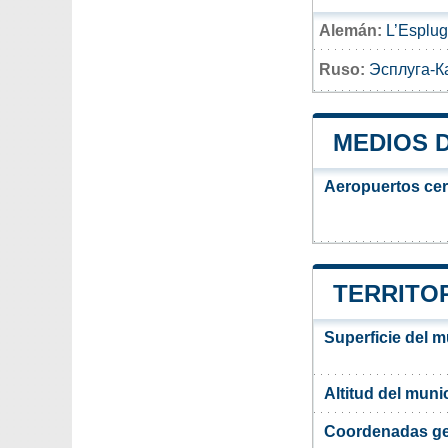
Alemán:
L’Esplu
Ruso:
Эсплуга-К
MEDIOS 
Aeropuertos ce
TERRITOR
Superficie del 
Altitud del muni
Coordenadas ge