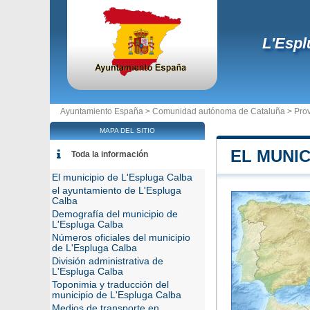
L'Espl
Ayuntamiento España >
Comunidad autónoma de Cataluña
>
Prov
MAPA DEL SITIO
EL MUNIC
Toda la información
El municipio de L'Espluga Calba
el ayuntamiento de L'Espluga
Calba
Demografía del municipio de
L'Espluga Calba
Números oficiales del municipio
de L'Espluga Calba
División administrativa de
L'Espluga Calba
Toponimia y traducción del
municipio de L'Espluga Calba
Medios de transporte en