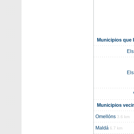
Municipios que 
Els
Els
Municipios veci
Omellóns
3.6 km
Maldá
6.7 km