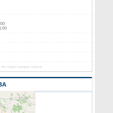
:00
1:00
e de ningún parque natural
BA