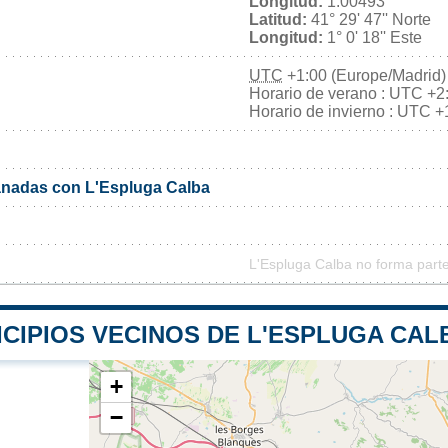
Longitud:
1.00493
Latitud:
41° 29' 47'' Norte
Longitud:
1° 0' 18'' Este
UTC
+1:00 (Europe/Madrid)
Horario de verano : UTC +2
Horario de invierno : UTC +
nadas con L'Espluga Calba
L'Espluga Calba no forma part
CIPIOS VECINOS DE L'ESPLUGA CAL
+
−