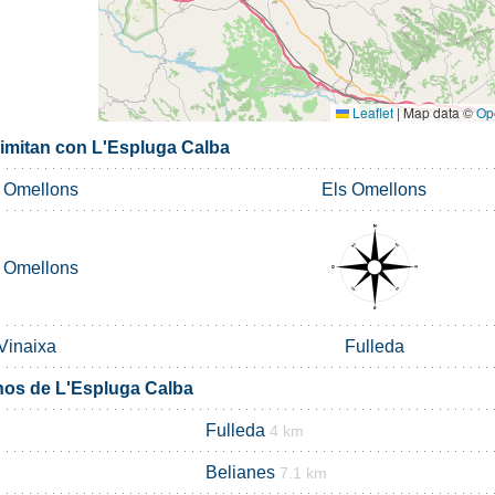
Leaflet
|
Map data ©
Op
limitan con L'Espluga Calba
 Omellons
Els Omellons
 Omellons
Vinaixa
Fulleda
nos de L'Espluga Calba
Fulleda
4 km
Belianes
7.1 km