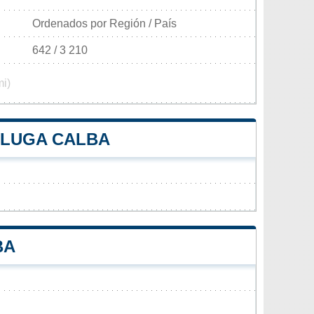
Ordenados por Región / País
642 / 3 210
mi)
PLUGA CALBA
BA