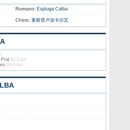
Rumano:
Espluga Calba
Chino:
莱斯普卢加卡尔瓦
BA
m
 Prat
92.3 km
Seu
99.6 km
ALBA