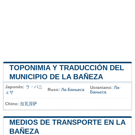
TOPONIMIA Y TRADUCCIÓN DEL
MUNICIPIO DE LA BAÑEZA
Japonés:
ラ・バニ
Ucraniano:
Ла-
Ruso:
Ла-Баньеса
Баньєса
ェサ
Chino:
拉瓦涅萨
MEDIOS DE TRANSPORTE EN LA
BAÑEZA