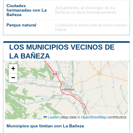
Ciudades
Actualmente, el municipio de La
hermanadas con La
Bañeza no tiene hermanamiento
Bañeza
Parque natural
La Bañeza no forma parte de ningún parque
natural
LOS MUNICIPIOS VECINOS DE
LA BAÑEZA
+
−
Leaflet
|
Map data ©
OpenStreetMap
contributors
Municipios que limitan con La Bañeza