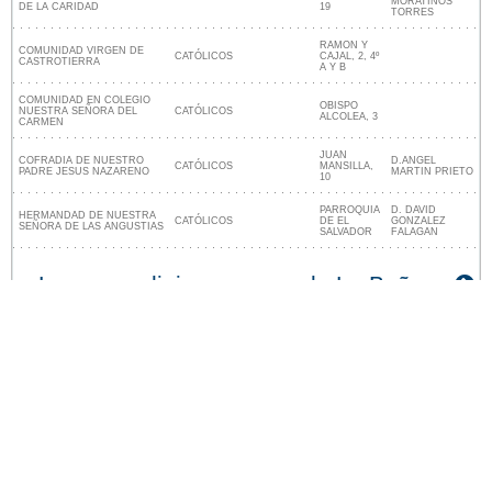
MORATINOS
DE LA CARIDAD
19
TORRES
RAMON Y
COMUNIDAD VIRGEN DE
CATÓLICOS
CAJAL, 2, 4º
CASTROTIERRA
A Y B
COMUNIDAD EN COLEGIO
OBISPO
NUESTRA SEÑORA DEL
CATÓLICOS
ALCOLEA, 3
CARMEN
JUAN
COFRADIA DE NUESTRO
D.ANGEL
CATÓLICOS
MANSILLA,
PADRE JESUS NAZARENO
MARTIN PRIETO
10
PARROQUIA
D. DAVID
HERMANDAD DE NUESTRA
CATÓLICOS
DE EL
GONZALEZ
SEÑORA DE LAS ANGUSTIAS
SALVADOR
FALAGAN
Lugares religiosos cerca de La Bañeza
Nuestro sitio no está afiliado ni patrocinado por
ninguna entidad gubernamental de España. Somos
una empresa independiente enfocada en brindar
información valiosa a los ciudadanos y residentes del
país.
Menciones legales
|
Actualizar los datos
|
Contacto
|
Ciudades y pueblos del mundo
| Copyright © 2026