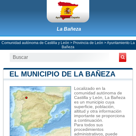
La Bañeza
Comunidad autónoma de Castilla y León
>
Provincia de León
>
Ayuntamiento La
Bañeza
EL MUNICIPIO DE LA BAÑEZA
Localizado en la
comunidad autónoma de
Castilla y León, La Bañeza
es un municipio cuya
superficie, población,
altitud y otra información
importante se proporciona
a continuación.
Para todos sus
procedimientos
administrativos, puede