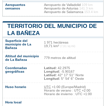
Aeropuertos
Aeropuerto de Valladolid
109 km
cercanos
Aeropuerto de Asturias
141.3 km
Aeropuerto de Salamanca
153.4 km
TERRITORIO DEL MUNICIPIO DE
LA BAÑEZA
Superficie del
1 971 hectáreas
municipio de La
19,71 km²
(7,61 sq mi)
Bañeza
Altitud del municipio
779 metros de altitud
de La Bañeza
Coordenadas
Latitud:
42.2975
geográficas
Longitud:
-5.90167
Latitud:
42° 17' 51'' Norte
Longitud:
5° 54' 6'' Oeste
Huso horario
UTC
+1:00 (Europe/Madrid)
Horario de verano : UTC +2:00
Horario de invierno : UTC +1:00
Hora local