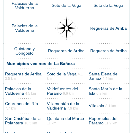
Palacios de la
Soto de la Vega
Soto de la Vega
Valduerna
Palacios de la
Regueras de Arriba
Valduerna
Quintana y
Regueras de Arriba
Regueras de Arriba
Congosto
Municipios vecinos de La Bañeza
Regueras de Arriba
Soto de la Vega
Santa Elena de
4.1
Jamuz
3.5 km
km
4.4 km
Palacios de la
Valdefuentes del
Santa María de la
Valduerna
Páramo
Isla
4.5 km
6.6 km
6.8 km
Cebrones del Río
Villamontán de la
Villazala
8.1 km
Valduerna
7.7 km
7.9 km
San Cristóbal de la
Quintana del Marco
Roperuelos del
Polantera
Páramo
10.5 km
11 km
11.9 km