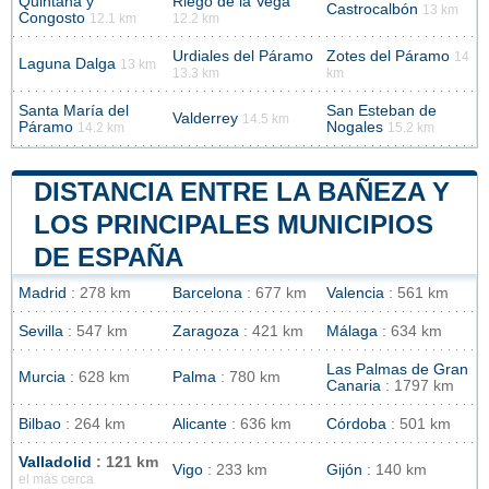
Quintana y
Riego de la Vega
Castrocalbón
13 km
Congosto
12.1 km
12.2 km
Urdiales del Páramo
Zotes del Páramo
14
Laguna Dalga
13 km
13.3 km
km
Santa María del
San Esteban de
Valderrey
14.5 km
Páramo
Nogales
14.2 km
15.2 km
DISTANCIA ENTRE LA BAÑEZA Y
LOS PRINCIPALES MUNICIPIOS
DE ESPAÑA
Madrid
: 278 km
Barcelona
: 677 km
Valencia
: 561 km
Sevilla
: 547 km
Zaragoza
: 421 km
Málaga
: 634 km
Las Palmas de Gran
Murcia
: 628 km
Palma
: 780 km
Canaria
: 1797 km
Bilbao
: 264 km
Alicante
: 636 km
Córdoba
: 501 km
Valladolid
: 121 km
Vigo
: 233 km
Gijón
: 140 km
el más cerca