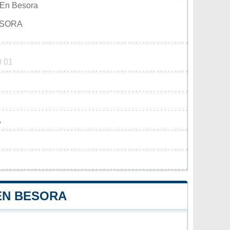
'En Besora
ESORA
0 01
A
'EN BESORA