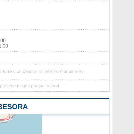
:00
1:00
La Torre d'En Besora no tiene hermanamiento
parte de ningún parque natural
 BESORA