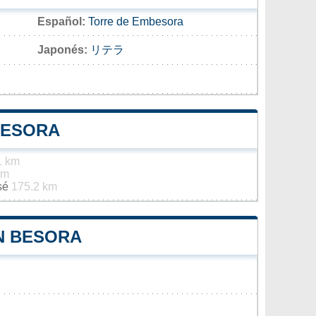
Español:
Torre de Embesora
Japonés:
リテラ
BESORA
1 km
km
osé
175.2 km
EN BESORA