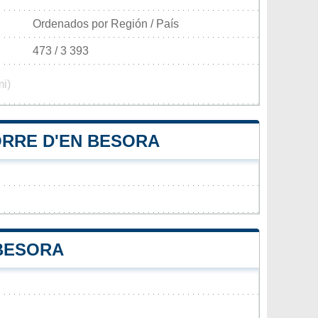
Ordenados por Región / País
473 / 3 393
mi)
ORRE D'EN BESORA
 BESORA