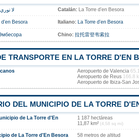
Catalán:
La Torre d'en Besora
لا توري 
e d'en Besora
Italiano:
La Torre d'en Besora
Эмбесора
Chino:
拉托雷登韦索拉
DE TRANSPORTE EN LA TORRE D'EN 
rcanos
Aeropuerto de Valencia
65.
Aeropuerto de Reus
166.8 
Aeropuerto de Ibiza-San J
IO DEL MUNICIPIO DE LA TORRE D'
unicipio de La Torre d'En
1 187 hectáreas
11,87 km²
(4,58 sq mi)
cipio de La Torre d'En Besora
58 metros de altitud