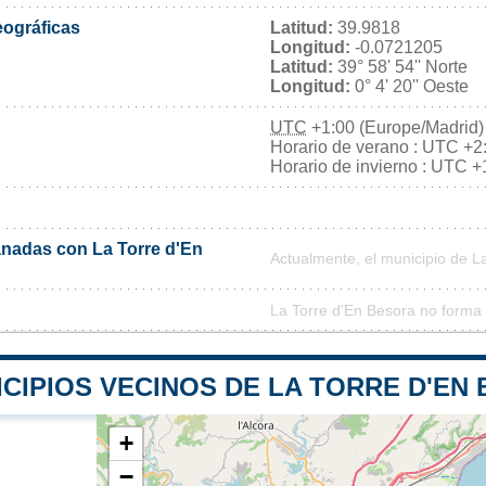
ográficas
Latitud:
39.9818
Longitud:
-0.0721205
Latitud:
39° 58' 54'' Norte
Longitud:
0° 4' 20'' Oeste
UTC
+1:00 (Europe/Madrid)
Horario de verano : UTC +2
Horario de invierno : UTC +
nadas con La Torre d'En
Actualmente, el municipio de 
La Torre d'En Besora no forma 
CIPIOS VECINOS DE LA TORRE D'EN
+
−