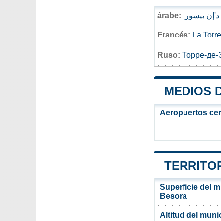
árabe:
د'إن بيسورا
Francés:
La Torr
Ruso:
Торре-де-
MEDIOS 
Aeropuertos ce
TERRITOR
Superficie del m
Besora
Altitud del muni