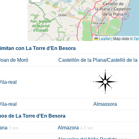
Leaflet
|
Map data ©
Op
limitan con La Torre d'En Besora
Joan de Moró
Castellón de la Plana/Castelló de la
Vila-real
Vila-real
Almassora
nos de La Torre d'En Besora
lana
Almazora
3 km
4.2 km