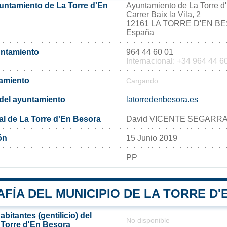
yuntamiento de La Torre d'En
Ayuntamiento de La Torre d
Carrer Baix la Vila, 2
12161 LA TORRE D'EN B
España
untamiento
964 44 60 01
Internacional: +34 964 44 6
tamiento
Cargando...
l del ayuntamiento
latorredenbesora.es
al de La Torre d'En Besora
David VICENTE SEGARR
ón
15 Junio 2019
PP
FÍA DEL MUNICIPIO DE LA TORRE D
bitantes (gentilicio) del
No disponible
 Torre d'En Besora