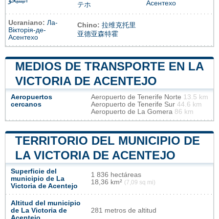
أثينتيخو
Асентехо
テホ
Ucraniano:
Ла-
Chino:
拉维克托里
Вікторія-де-
亚德亚森特霍
Асентехо
MEDIOS DE TRANSPORTE EN LA
VICTORIA DE ACENTEJO
Aeropuertos
Aeropuerto de Tenerife Norte
13.5 km
cercanos
Aeropuerto de Tenerife Sur
44.6 km
Aeropuerto de La Gomera
86 km
TERRITORIO DEL MUNICIPIO DE
LA VICTORIA DE ACENTEJO
Superficie del
1 836 hectáreas
municipio de La
18,36 km²
(7,09 sq mi)
Victoria de Acentejo
Altitud del municipio
de La Victoria de
281 metros de altitud
Acentejo