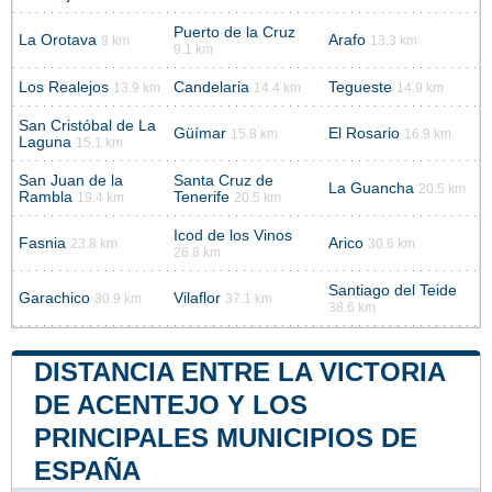
Puerto de la Cruz
La Orotava
Arafo
9 km
13.3 km
9.1 km
Los Realejos
Candelaria
Tegueste
13.9 km
14.4 km
14.9 km
San Cristóbal de La
Güímar
El Rosario
15.8 km
16.9 km
Laguna
15.1 km
San Juan de la
Santa Cruz de
La Guancha
20.5 km
Rambla
Tenerife
19.4 km
20.5 km
Icod de los Vinos
Fasnia
Arico
23.8 km
30.6 km
26.8 km
Santiago del Teide
Garachico
Vilaflor
30.9 km
37.1 km
38.6 km
DISTANCIA ENTRE LA VICTORIA
DE ACENTEJO Y LOS
PRINCIPALES MUNICIPIOS DE
ESPAÑA