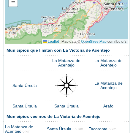
−
Leaflet
|
Map data ©
OpenStreetMap
contributors
Municipios que limitan con La Victoria de Acentejo
La Matanza de
La Matanza de
Acentejo
Acentejo
La Matanza de
Santa Úrsula
Acentejo
Santa Úrsula
Santa Úrsula
Arafo
Municipios vecinos de La Victoria de Acentejo
La Matanza de
Santa Úrsula
Tacoronte
3.9 km
6 km
Acentejo
0 km