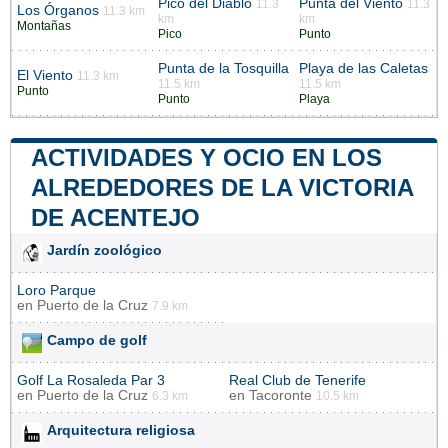
Pico del Diablo
Punta del Viento
11.3
11.3
Los Órganos
11.3 km
km
km
Montañas
Pico
Punto
Punta de la Tosquilla
Playa de las Caletas
El Viento
11.3 km
11.5 km
11.5 km
Punto
Punto
Playa
ACTIVIDADES Y OCIO EN LOS
ALREDEDORES DE LA VICTORIA
DE ACENTEJO
Jardín zoológico
Loro Parque
en
Puerto de la Cruz
7.9 km
Campo de golf
Golf La Rosaleda Par 3
Real Club de Tenerife
en
Puerto de la Cruz
en
Tacoronte
6.3 km
10.5 km
Arquitectura religiosa