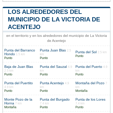
LOS ALREDEDORES DEL
MUNICIPIO DE LA VICTORIA DE
ACENTEJO
en el territorio y en los alrededores del municipio de La Victoria
de Acentejo
Punta del Barranco
Punta Juan Blas
2.5
Punta del Sol
2.5 km
Hondo
1.5 km
km
Punto
Punto
Punto
Baja de Juan Blas
Punta del Sauzal
Punta del Puerto
4.9
4.9
2.5 km
km
km
Punto
Punto
Punto
Punta del Puertito
Punta Acentejo
Montaña del Pozo
4.9
7
4.9 km
km
km
Punto
Punto
Montaña
Monte Pozo de la
Punta del Burgado
Punta de los Lores
Horna
7 km
7.4 km
7.4 km
Montaña
Punto
Punto