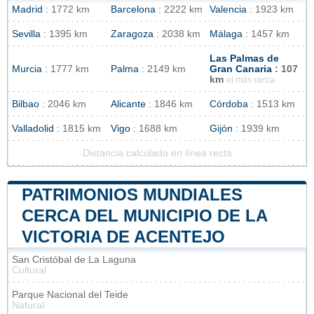
Madrid
: 1772 km
Barcelona
: 2222 km
Valencia
: 1923 km
Sevilla
: 1395 km
Zaragoza
: 2038 km
Málaga
: 1457 km
Las Palmas de
Murcia
: 1777 km
Palma
: 2149 km
Gran Canaria
: 107
km
el más cerca
Bilbao
: 2046 km
Alicante
: 1846 km
Córdoba
: 1513 km
Valladolid
: 1815 km
Vigo
: 1688 km
Gijón
: 1939 km
Distancia calculada en línea recta
PATRIMONIOS MUNDIALES
CERCA DEL MUNICIPIO DE LA
VICTORIA DE ACENTEJO
San Cristóbal de La Laguna
Cultural
Parque Nacional del Teide
Natural