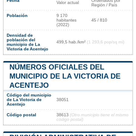
Fecha
Ordenados por
Valor actual
Región / País
Población
9 170
habitantes
45 / 810
(2022)
Densidad de
población del
499,5 hab./km²
(1 293,6 pop/sq mi)
municipio de La
Victoria de Acentejo
NÚMEROS OFICIALES DEL
MUNICIPIO DE LA VICTORIA DE
ACENTEJO
Código del municipio
de La Victoria de
38051
Acentejo
Código postal
38613
(Otro municipio tiene el mismo
código postal)