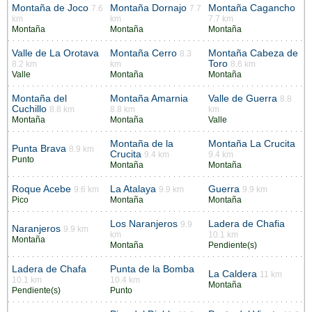
Montaña de Joco
Montaña Dornajo
Montaña Cagancho
7.6
7.7
km
km
7.7 km
Montaña
Montaña
Montaña
Valle de La Orotava
Montaña Cerro
Montaña Cabeza de
8.3
Toro
8.2 km
km
8.6 km
Valle
Montaña
Montaña
Montaña del
Montaña Amarnia
Valle de Guerra
8.8
Cuchillo
8.8 km
8.8 km
km
Montaña
Montaña
Valle
Montaña de la
Montaña La Crucita
Punta Brava
8.9 km
Crucita
9.4 km
9.4 km
Punto
Montaña
Montaña
Roque Acebe
La Atalaya
Guerra
9.6 km
9.9 km
9.9 km
Pico
Montaña
Montaña
Los Naranjeros
Ladera de Chafia
9.9
Naranjeros
9.9 km
km
10.1 km
Montaña
Montaña
Pendiente(s)
Ladera de Chafa
Punta de la Bomba
La Caldera
11 km
10.1 km
10.4 km
Montaña
Pendiente(s)
Punto