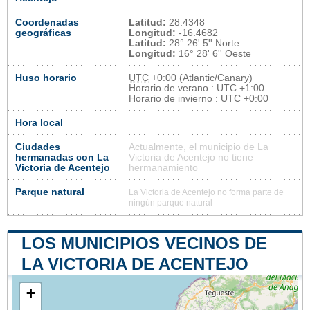
Coordenadas
Latitud:
28.4348
geográficas
Longitud:
-16.4682
Latitud:
28° 26' 5'' Norte
Longitud:
16° 28' 6'' Oeste
Huso horario
UTC
+0:00 (Atlantic/Canary)
Horario de verano : UTC +1:00
Horario de invierno : UTC +0:00
Hora local
Ciudades
Actualmente, el municipio de La
hermanadas con La
Victoria de Acentejo no tiene
Victoria de Acentejo
hermanamiento
Parque natural
La Victoria de Acentejo no forma parte de
ningún parque natural
LOS MUNICIPIOS VECINOS DE
LA VICTORIA DE ACENTEJO
+