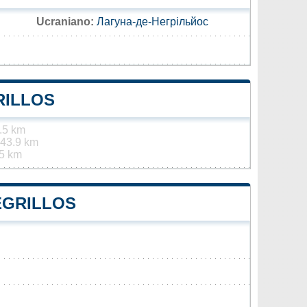
Ucraniano:
Лагуна-де-Негрільйос
RILLOS
.5 km
43.9 km
5 km
EGRILLOS