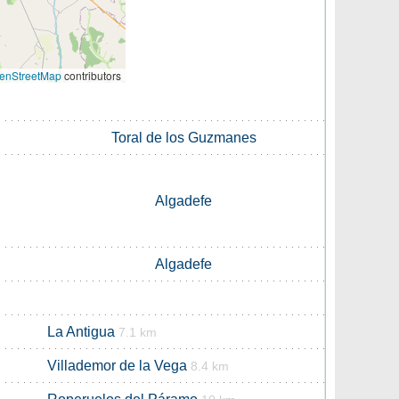
enStreetMap
contributors
Toral de los Guzmanes
Algadefe
Algadefe
La Antigua
7.1 km
Villademor de la Vega
8.4 km