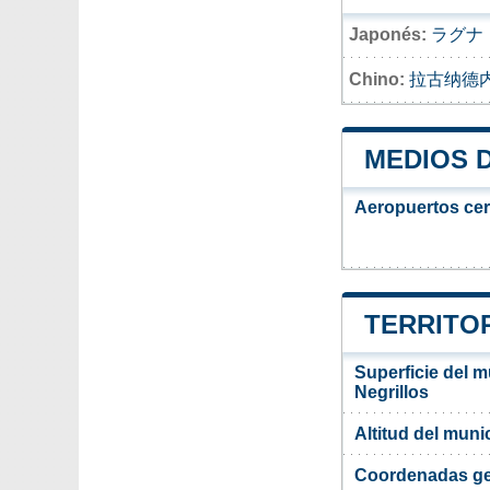
Japonés:
ラグナ
Chino:
拉古纳德
MEDIOS 
Aeropuertos ce
TERRITOR
Superficie del 
Negrillos
Altitud del muni
Coordenadas ge