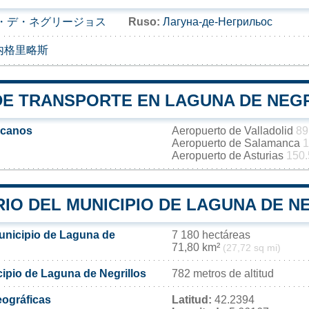
・デ・ネグリージョス
Ruso:
Лагуна-де-Негрильос
内格里略斯
DE TRANSPORTE EN LAGUNA DE NEG
rcanos
Aeropuerto de Valladolid
89
Aeropuerto de Salamanca
1
Aeropuerto de Asturias
150.
IO DEL MUNICIPIO DE LAGUNA DE N
municipio de Laguna de
7 180 hectáreas
71,80 km²
(27,72 sq mi)
cipio de Laguna de Negrillos
782 metros de altitud
ográficas
Latitud:
42.2394