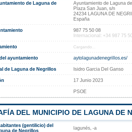
yuntamiento de Laguna de
Ayuntamiento de Laguna de
Plaza San Juan, s/n
24234 LAGUNA DE NEGR
España
untamiento
987 75 50 08
Internacional: +34 987 75 5
tamiento
Cargando...
l del ayuntamiento
aytolagunadenegrillos.es/
al de Laguna de Negrillos
Isidro Garcia Del Ganso
ón
17 Junio 2023
PSOE
FÍA DEL MUNICIPIO DE LAGUNA DE 
bitantes (gentilicio) del
lagunés, -a
guna de Negrillos