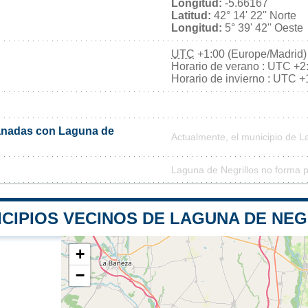
Longitud:
-5.66167
Latitud:
42° 14' 22'' Norte
Longitud:
5° 39' 42'' Oeste
UTC
+1:00 (Europe/Madrid)
Horario de verano : UTC +2
Horario de invierno : UTC +
nadas con Laguna de
Actualmente, el municipio de 
Laguna de Negrillos no forma p
ICIPIOS VECINOS DE LAGUNA DE NE
+
−