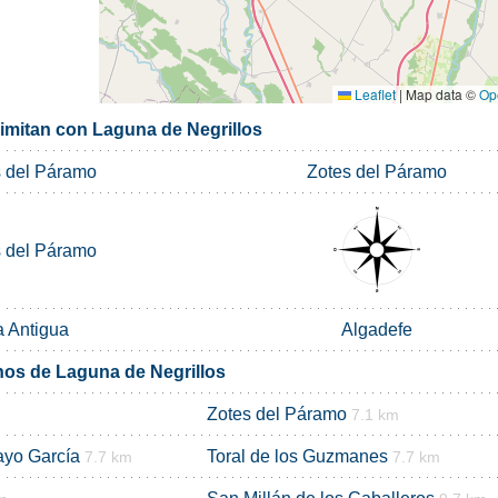
Leaflet
|
Map data ©
Op
limitan con Laguna de Negrillos
 del Páramo
Zotes del Páramo
 del Páramo
a Antigua
Algadefe
nos de Laguna de Negrillos
Zotes del Páramo
7.1 km
ayo García
Toral de los Guzmanes
7.7 km
7.7 km