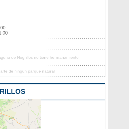
:00
1:00
Laguna de Negrillos no tiene hermanamiento
arte de ningún parque natural
GRILLOS