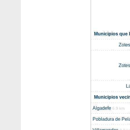
Municipios que 
Zotes
Zotes
L
Municipios veci
Algadefe
6.9 km
Pobladura de Pel