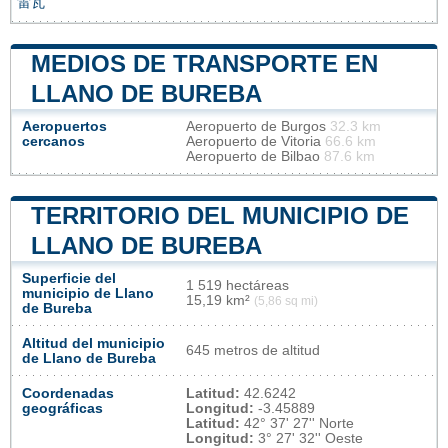
雷瓦
MEDIOS DE TRANSPORTE EN
LLANO DE BUREBA
Aeropuertos
Aeropuerto de Burgos
32.3 km
cercanos
Aeropuerto de Vitoria
66.6 km
Aeropuerto de Bilbao
87.6 km
TERRITORIO DEL MUNICIPIO DE
LLANO DE BUREBA
Superficie del
1 519 hectáreas
municipio de Llano
15,19 km²
(5,86 sq mi)
de Bureba
Altitud del municipio
645 metros de altitud
de Llano de Bureba
Coordenadas
Latitud:
42.6242
geográficas
Longitud:
-3.45889
Latitud:
42° 37' 27'' Norte
Longitud:
3° 27' 32'' Oeste