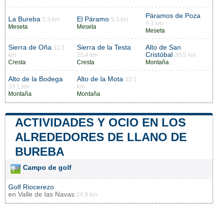
Páramos de Poza
La Bureba
El Páramo
5.5 km
9.3 km
9.3 km
Meseta
Meseta
Meseta
Sierra de Oña
Sierra de la Testa
Alto de San
11.3
Cristóbal
km
25.4 km
30.5 km
Cresta
Cresta
Montaña
Alto de la Bodega
Alto de la Mota
33.1
33.1 km
km
Montaña
Montaña
ACTIVIDADES Y OCIO EN LOS
ALREDEDORES DE LLANO DE
BUREBA
Campo de golf
Golf Riocerezo
en
Valle de las Navas
24.9 km