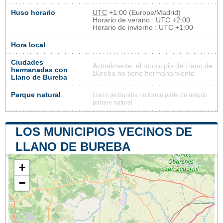
Huso horario
UTC
+1:00 (Europe/Madrid)
Horario de verano : UTC +2:00
Horario de invierno : UTC +1:00
Hora local
Ciudades
Actualmente, el municipio de Llano de
hermanadas con
Bureba no tiene hermanamiento
Llano de Bureba
Parque natural
Llano de Bureba no forma parte de ningún
parque natural
LOS MUNICIPIOS VECINOS DE
LLANO DE BUREBA
+
−