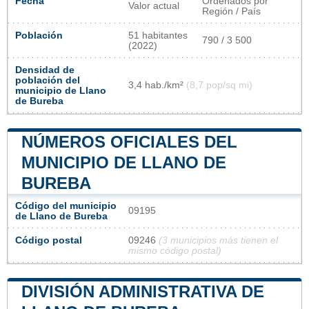
Fecha
Ordenados por
Valor actual
Región / País
Población
51 habitantes
790 / 3 500
(2022)
Densidad de
población del
3,4 hab./km²
(8,7 pop/sq mi)
municipio de Llano
de Bureba
NÚMEROS OFICIALES DEL
MUNICIPIO DE LLANO DE
BUREBA
Código del municipio
09195
de Llano de Bureba
Código postal
09246
(3 municipios más tienen el
mismo código postal)
DIVISIÓN ADMINISTRATIVA DE