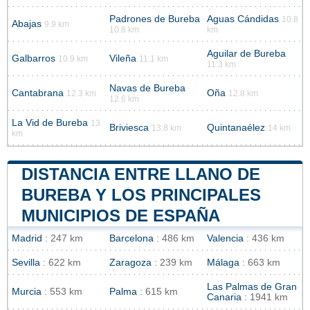
Padrones de Bureba
Aguas Cándidas
10.8
Abajas
9.9 km
10.8 km
km
Aguilar de Bureba
Galbarros
Vileña
10.9 km
11.1 km
11.3 km
Navas de Bureba
Cantabrana
Oña
12.3 km
12.8 km
12.6 km
La Vid de Bureba
13
Briviesca
Quintanaélez
13.8 km
14 km
km
DISTANCIA ENTRE LLANO DE
BUREBA Y LOS PRINCIPALES
MUNICIPIOS DE ESPAÑA
Madrid
: 247 km
Barcelona
: 486 km
Valencia
: 436 km
Sevilla
: 622 km
Zaragoza
: 239 km
Málaga
: 663 km
Las Palmas de Gran
Murcia
: 553 km
Palma
: 615 km
Canaria
: 1941 km