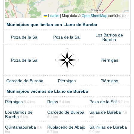
Leaflet
|
Map data ©
OpenStreetMap
contributors
Municipios que limitan con Llano de Bureba
Los Barrios de
Poza de la Sal
Poza de la Sal
Bureba
Poza de la Sal
Piérnigas
Carcedo de Bureba
Piérnigas
Piérnigas
Municipios vecinos de Llano de Bureba
Piérnigas
Rojas
Poza de la Sal
5.4 km
5.4 km
5.7 km
Los Barrios de
Carcedo de Bureba
Salas de Bureba
7.6
Bureba
6 km
6.1 km
km
Quintanabureba
Rublacedo de Abajo
Salinillas de Bureba
8.6
km
8.7 km
9.9 km