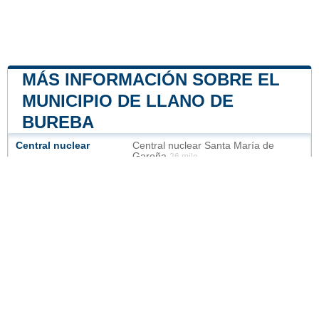
MÁS INFORMACIÓN SOBRE EL
MUNICIPIO DE LLANO DE
BUREBA
Central nuclear
Central nuclear Santa María de
Garoña
26 mile
Nuestro sitio no está afiliado ni patrocinado por
ninguna entidad gubernamental de España. Somos
una empresa independiente enfocada en brindar
información valiosa a los ciudadanos y residentes del
país.
Menciones legales
|
Actualizar los datos
|
Contacto
|
Ciudades y pueblos del mundo
| Copyright © 2026
ayuntamiento-espana.es Todos los derechos
reservados