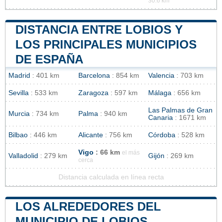
30.6 km
DISTANCIA ENTRE LOBIOS Y
LOS PRINCIPALES MUNICIPIOS
DE ESPAÑA
Madrid
: 401 km
Barcelona
: 854 km
Valencia
: 703 km
Sevilla
: 533 km
Zaragoza
: 597 km
Málaga
: 656 km
Las Palmas de Gran
Murcia
: 734 km
Palma
: 940 km
Canaria
: 1671 km
Bilbao
: 446 km
Alicante
: 756 km
Córdoba
: 528 km
Vigo
: 66 km
el más
Valladolid
: 279 km
Gijón
: 269 km
cerca
Distancia calculada en línea recta
LOS ALREDEDORES DEL
MUNICIPIO DE LOBIOS