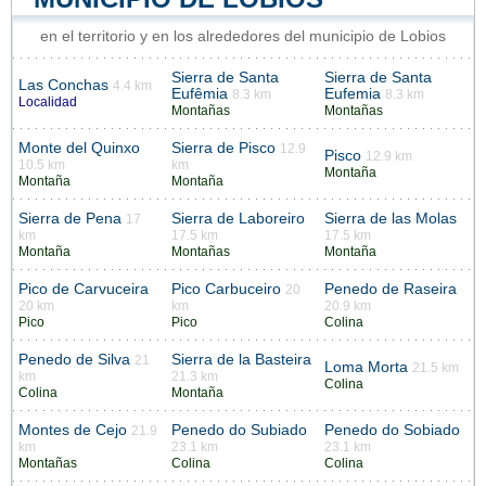
en el territorio y en los alrededores del municipio de Lobios
Sierra de Santa
Sierra de Santa
Las Conchas
4.4 km
Eufêmia
Eufemia
8.3 km
8.3 km
Localidad
Montañas
Montañas
Monte del Quinxo
Sierra de Pisco
12.9
Pisco
12.9 km
10.5 km
km
Montaña
Montaña
Montaña
Sierra de Pena
Sierra de Laboreiro
Sierra de las Molas
17
km
17.5 km
17.5 km
Montaña
Montañas
Montaña
Pico de Carvuceira
Pico Carbuceiro
Penedo de Raseira
20
20 km
km
20.9 km
Pico
Pico
Colina
Penedo de Silva
Sierra de la Basteira
21
Loma Morta
21.5 km
km
21.3 km
Colina
Colina
Montaña
Montes de Cejo
Penedo do Subiado
Penedo do Sobiado
21.9
km
23.1 km
23.1 km
Montañas
Colina
Colina