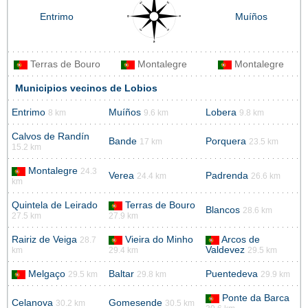
Entrimo
Muíños
Terras de Bouro
Montalegre
Montalegre
Municipios vecinos de Lobios
Entrimo
Muíños
Lobera
8 km
9.6 km
9.8 km
Calvos de Randín
Bande
Porquera
17 km
23.5 km
15.2 km
Montalegre
24.3
Verea
Padrenda
24.4 km
26.6 km
km
Quintela de Leirado
Terras de Bouro
Blancos
28.6 km
27.5 km
27.9 km
Rairiz de Veiga
Vieira do Minho
Arcos de
28.7
Valdevez
km
29.4 km
29.5 km
Melgaço
Baltar
Puentedeva
29.5 km
29.8 km
29.9 km
Ponte da Barca
Celanova
Gomesende
30.2 km
30.5 km