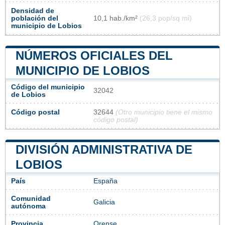
Densidad de
población del
10,1 hab./km²
(26,3 pop/sq mi)
municipio de Lobios
NÚMEROS OFICIALES DEL
MUNICIPIO DE LOBIOS
Código del municipio
32042
de Lobios
Código postal
32644
(Otro municipio tiene el mismo
código postal)
DIVISIÓN ADMINISTRATIVA DE
LOBIOS
País
España
Comunidad
Galicia
autónoma
Provincia
Orense