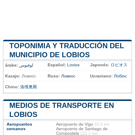
TOPONIMIA Y TRADUCCIÓN DEL
MUNICIPIO DE LOBIOS
Español:
Lovios
Japonés:
ロビオス
árabe:
لوفيوس
Kazajo:
Ловиос
Ruso:
Ловиос
Ucraniano:
Лобіос
Chino:
洛维奥斯
MEDIOS DE TRANSPORTE EN
LOBIOS
Aeropuertos
Aeropuerto de Vigo
59.5 km
cercanos
Aeropuerto de Santiago de
Compostela
115.2 km