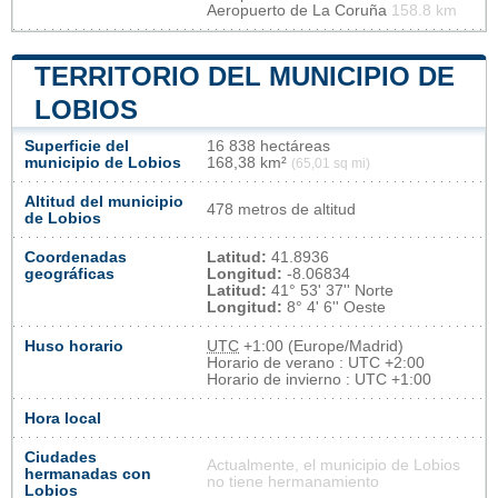
Aeropuerto de La Coruña
158.8 km
TERRITORIO DEL MUNICIPIO DE
LOBIOS
Superficie del
16 838 hectáreas
municipio de Lobios
168,38 km²
(65,01 sq mi)
Altitud del municipio
478 metros de altitud
de Lobios
Coordenadas
Latitud:
41.8936
geográficas
Longitud:
-8.06834
Latitud:
41° 53' 37'' Norte
Longitud:
8° 4' 6'' Oeste
Huso horario
UTC
+1:00 (Europe/Madrid)
Horario de verano : UTC +2:00
Horario de invierno : UTC +1:00
Hora local
Ciudades
Actualmente, el municipio de Lobios
hermanadas con
no tiene hermanamiento
Lobios