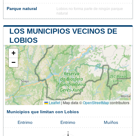
Parque natural
Lobios no forma parte de ningún parque
natural
LOS MUNICIPIOS VECINOS DE
LOBIOS
+
−
Leaflet
|
Map data ©
OpenStreetMap
contributors
Municipios que limitan con Lobios
Entrimo
Entrimo
Muíños