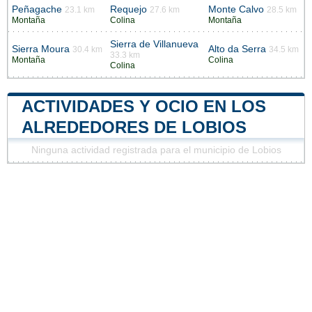
Peñagache
Requejo
Monte Calvo
23.1 km
27.6 km
28.5 km
Montaña
Colina
Montaña
Sierra de Villanueva
Sierra Moura
Alto da Serra
30.4 km
34.5 km
33.3 km
Montaña
Colina
Colina
ACTIVIDADES Y OCIO EN LOS
ALREDEDORES DE LOBIOS
Ninguna actividad registrada para el municipio de Lobios