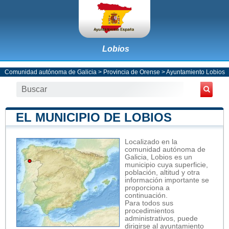
Lobios
Comunidad autónoma de Galicia
>
Provincia de Orense
>
Ayuntamiento Lobios
EL MUNICIPIO DE LOBIOS
Localizado en la
comunidad autónoma de
Galicia, Lobios es un
municipio cuya superficie,
población, altitud y otra
información importante se
proporciona a
continuación.
Para todos sus
procedimientos
administrativos, puede
dirigirse al ayuntamiento