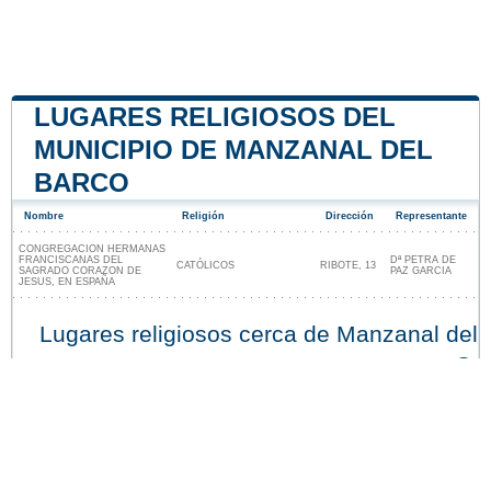
LUGARES RELIGIOSOS DEL
MUNICIPIO DE MANZANAL DEL
BARCO
Nombre
Religión
Dirección
Representante
CONGREGACION HERMANAS
FRANCISCANAS DEL
Dª PETRA DE
CATÓLICOS
RIBOTE, 13
SAGRADO CORAZON DE
PAZ GARCIA
JESUS, EN ESPAÑA
Lugares religiosos cerca de Manzanal del
Barco
Nuestro sitio no está afiliado ni patrocinado por
ninguna entidad gubernamental de España. Somos
una empresa independiente enfocada en brindar