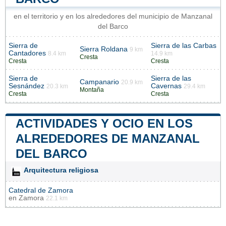
en el territorio y en los alrededores del municipio de Manzanal
del Barco
Sierra de
Sierra de las Carbas
Sierra Roldana
9 km
Cantadores
8.4 km
14.9 km
Cresta
Cresta
Cresta
Sierra de
Sierra de las
Campanario
20.9 km
Sesnández
Cavernas
20.3 km
29.4 km
Montaña
Cresta
Cresta
ACTIVIDADES Y OCIO EN LOS
ALREDEDORES DE MANZANAL
DEL BARCO
Arquitectura religiosa
Catedral de Zamora
en
Zamora
22.1 km