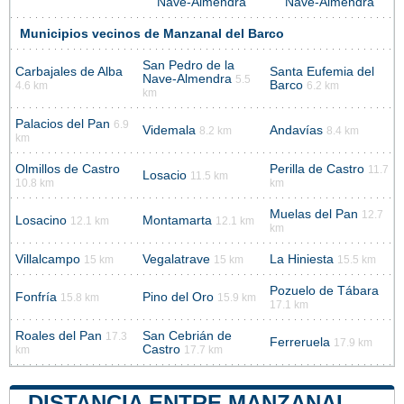
Nave-Almendra
Nave-Almendra
Municipios vecinos de Manzanal del Barco
San Pedro de la
Carbajales de Alba
Santa Eufemia del
Nave-Almendra
5.5
Barco
4.6 km
6.2 km
km
Palacios del Pan
6.9
Videmala
Andavías
8.2 km
8.4 km
km
Olmillos de Castro
Perilla de Castro
11.7
Losacio
11.5 km
10.8 km
km
Muelas del Pan
12.7
Losacino
Montamarta
12.1 km
12.1 km
km
Villalcampo
Vegalatrave
La Hiniesta
15 km
15 km
15.5 km
Pozuelo de Tábara
Fonfría
Pino del Oro
15.8 km
15.9 km
17.1 km
Roales del Pan
San Cebrián de
17.3
Ferreruela
17.9 km
Castro
km
17.7 km
DISTANCIA ENTRE MANZANAL