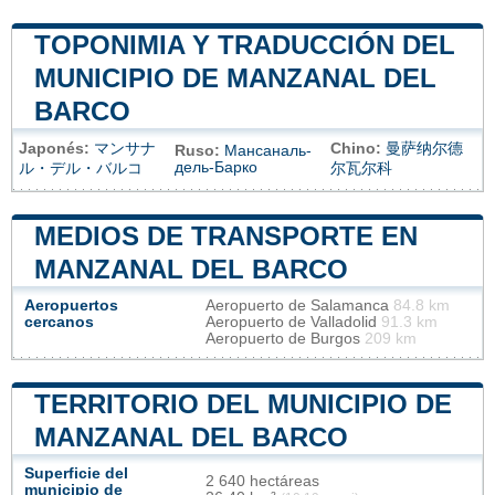
TOPONIMIA Y TRADUCCIÓN DEL
MUNICIPIO DE MANZANAL DEL
BARCO
Japonés:
マンサナ
Chino:
曼萨纳尔德
Ruso:
Мансаналь-
дель-Барко
ル・デル・バルコ
尔瓦尔科
MEDIOS DE TRANSPORTE EN
MANZANAL DEL BARCO
Aeropuertos
Aeropuerto de Salamanca
84.8 km
cercanos
Aeropuerto de Valladolid
91.3 km
Aeropuerto de Burgos
209 km
TERRITORIO DEL MUNICIPIO DE
MANZANAL DEL BARCO
Superficie del
2 640 hectáreas
municipio de