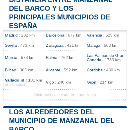
DEL BARCO Y LOS
PRINCIPALES MUNICIPIOS DE
ESPAÑA
Madrid
: 232 km
Barcelona
: 677 km
Valencia
: 529 km
Sevilla
: 473 km
Zaragoza
: 421 km
Málaga
: 563 km
Las Palmas de Gran
Murcia
: 578 km
Palma
: 762 km
Canaria
: 1733 km
Bilbao
: 305 km
Alicante
: 592 km
Córdoba
: 430 km
Valladolid
: 101 km
Vigo
: 240 km
Gijón
: 214 km
el más cerca
Distancia calculada en línea recta
LOS ALREDEDORES DEL
MUNICIPIO DE MANZANAL DEL
BARCO