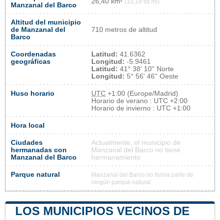
26,40 km²
(10,19 sq mi)
Manzanal del Barco
Altitud del municipio
de Manzanal del
710 metros de altitud
Barco
Coordenadas
Latitud:
41.6362
geográficas
Longitud:
-5.9461
Latitud:
41° 38' 10'' Norte
Longitud:
5° 56' 46'' Oeste
Huso horario
UTC
+1:00 (Europe/Madrid)
Horario de verano : UTC +2:00
Horario de invierno : UTC +1:00
Hora local
Ciudades
Actualmente, el municipio de
hermanadas con
Manzanal del Barco no tiene
Manzanal del Barco
hermanamiento
Parque natural
Manzanal del Barco no forma parte de
ningún parque natural
LOS MUNICIPIOS VECINOS DE