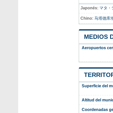
Japonés:
マタ・
Chino:
马塔德库
MEDIOS 
Aeropuertos ce
TERRITOR
Superficie del m
Altitud del muni
Coordenadas ge