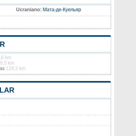
Ucraniano:
Мата-де-Куельяр
AR
.8 km
9.5 km
jas
128.2 km
LLAR