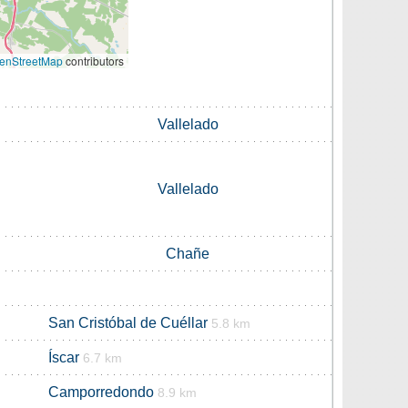
enStreetMap
contributors
Vallelado
Vallelado
Chañe
San Cristóbal de Cuéllar
5.8 km
Íscar
6.7 km
Camporredondo
8.9 km