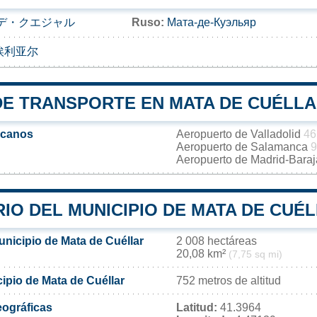
デ・クエジャル
Ruso:
Мата-де-Куэльяр
埃利亚尔
DE TRANSPORTE EN MATA DE CUÉLL
rcanos
Aeropuerto de Valladolid
46
Aeropuerto de Salamanca
9
Aeropuerto de Madrid-Bara
IO DEL MUNICIPIO DE MATA DE CUÉ
unicipio de Mata de Cuéllar
2 008 hectáreas
20,08 km²
(7,75 sq mi)
cipio de Mata de Cuéllar
752 metros de altitud
ográficas
Latitud:
41.3964