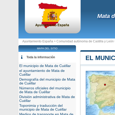
Mata d
Ayuntamiento España >
Comunidad autónoma de Castilla y León
MAPA DEL SITIO
EL MUNIC
Toda la información
El municipio de Mata de Cuéllar
el ayuntamiento de Mata de
Cuéllar
Demografía del municipio de Mata
de Cuéllar
Números oficiales del municipio
de Mata de Cuéllar
División administrativa de Mata de
Cuéllar
Toponimia y traducción del
municipio de Mata de Cuéllar
Medios de transporte en Mata de