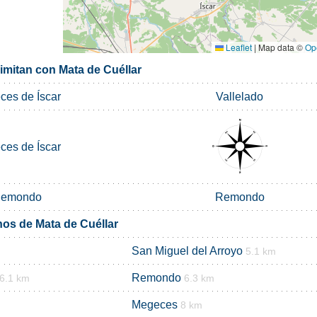
Leaflet
|
Map data ©
Op
imitan con Mata de Cuéllar
ces de Íscar
Vallelado
ces de Íscar
emondo
Remondo
nos de Mata de Cuéllar
San Miguel del Arroyo
5.1 km
Remondo
6.1 km
6.3 km
Megeces
8 km