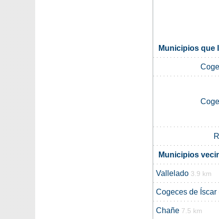
Municipios que l
Coge
Coge
R
Municipios veci
Vallelado
3.9 km
Cogeces de Íscar
Chañe
7.5 km