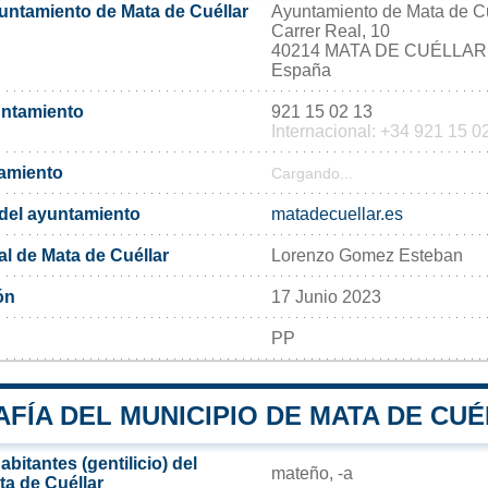
yuntamiento de Mata de Cuéllar
Ayuntamiento de Mata de Cu
Carrer Real, 10
40214 MATA DE CUÉLLAR
España
untamiento
921 15 02 13
Internacional: +34 921 15 0
tamiento
Cargando...
l del ayuntamiento
matadecuellar.es
l de Mata de Cuéllar
Lorenzo Gomez Esteban
ón
17 Junio 2023
PP
FÍA DEL MUNICIPIO DE MATA DE CU
bitantes (gentilicio) del
mateño, -a​
ta de Cuéllar