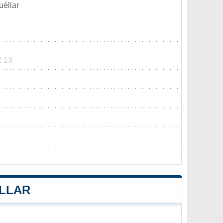
éllar
2 13
ÉLLAR