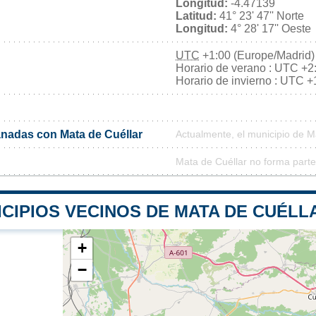
Longitud:
-4.47139
Latitud:
41° 23' 47'' Norte
Longitud:
4° 28' 17'' Oeste
UTC
+1:00 (Europe/Madrid)
Horario de verano : UTC +2
Horario de invierno : UTC +
nadas con Mata de Cuéllar
Actualmente, el municipio de 
Mata de Cuéllar no forma parte
CIPIOS VECINOS DE MATA DE CUÉLL
+
−