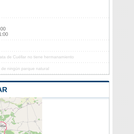
:00
1:00
Mata de Cuéllar no tiene hermanamiento
 de ningún parque natural
AR