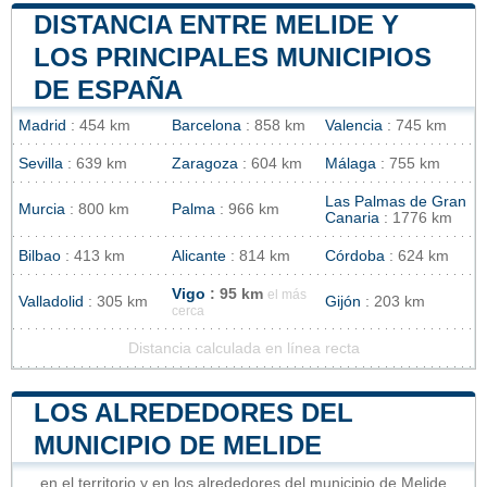
DISTANCIA ENTRE MELIDE Y
LOS PRINCIPALES MUNICIPIOS
DE ESPAÑA
Madrid
: 454 km
Barcelona
: 858 km
Valencia
: 745 km
Sevilla
: 639 km
Zaragoza
: 604 km
Málaga
: 755 km
Las Palmas de Gran
Murcia
: 800 km
Palma
: 966 km
Canaria
: 1776 km
Bilbao
: 413 km
Alicante
: 814 km
Córdoba
: 624 km
Vigo
: 95 km
el más
Valladolid
: 305 km
Gijón
: 203 km
cerca
Distancia calculada en línea recta
LOS ALREDEDORES DEL
MUNICIPIO DE MELIDE
en el territorio y en los alrededores del municipio de Melide