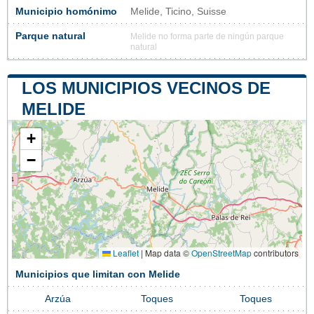
Municipio homónimo
Melide, Ticino, Suisse
Parque natural
Melide no forma parte de ningún parque
natural
LOS MUNICIPIOS VECINOS DE
MELIDE
+
−
Leaflet
|
Map data ©
OpenStreetMap
contributors
Municipios que limitan con Melide
Arzúa
Toques
Toques