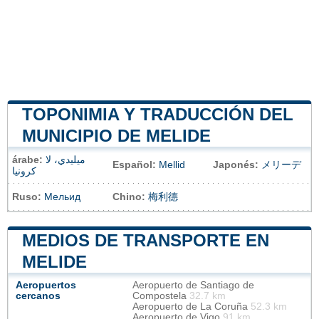
TOPONIMIA Y TRADUCCIÓN DEL
MUNICIPIO DE MELIDE
árabe:
ميليدي، لا
Español:
Mellid
Japonés:
メリーデ
كرونيا
Ruso:
Мельид
Chino:
梅利德
MEDIOS DE TRANSPORTE EN
MELIDE
Aeropuertos
Aeropuerto de Santiago de
cercanos
Compostela
32.7 km
Aeropuerto de La Coruña
52.3 km
Aeropuerto de Vigo
91 km