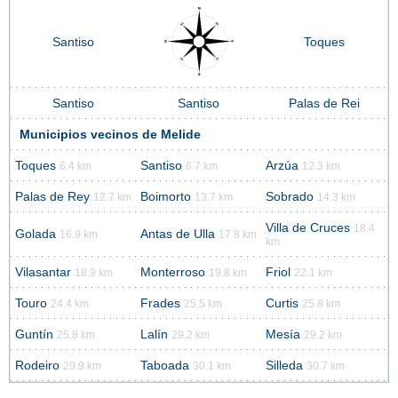
Santiso
Toques
Santiso
Santiso
Palas de Rei
Municipios vecinos de Melide
Toques
Santiso
Arzúa
6.4 km
6.7 km
12.3 km
Palas de Rey
Boimorto
Sobrado
12.7 km
13.7 km
14.3 km
Villa de Cruces
18.4
Golada
Antas de Ulla
16.9 km
17.8 km
km
Vilasantar
Monterroso
Friol
18.9 km
19.8 km
22.1 km
Touro
Frades
Curtis
24.4 km
25.5 km
25.8 km
Guntín
Lalín
Mesía
25.8 km
29.2 km
29.2 km
Rodeiro
Taboada
Silleda
29.9 km
30.1 km
30.7 km