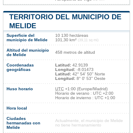
TERRITORIO DEL MUNICIPIO DE
MELIDE
Superficie del
10 130 hectáreas
municipio de Melide
101,30 km²
(39,11 sq mi)
Altitud del municipio
458 metros de altitud
de Melide
Coordenadas
Latitud:
42.9139
geográficas
Longitud:
-8.01473
Latitud:
42° 54' 50'' Norte
Longitud:
8° 0' 53'' Oeste
Huso horario
UTC
+1:00 (Europe/Madrid)
Horario de verano : UTC +2:00
Horario de invierno : UTC +1:00
Hora local
Ciudades
Actualmente, el municipio de Melide
hermanadas con
no tiene hermanamiento
Melide