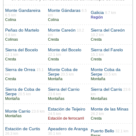
Monte Gandareira
Monte Gándaras
6.5
Galicia
9.7 km
6.5 km
km
Región
Colina
Colina
Peñas do Martelo
Monte Careón
Sierra del Careón
10.2
9.8 km
km
10.2 km
Colinas
Cresta
Cresta
Sierra del Bocelo
Monte del Bocelo
Sierra del Farelo
12.1 km
12.1 km
15.1 km
Cresta
Cresta
Cresta
Sierra de Orrea
Monte Coba de
Monte Coba da
15.1
Serpe
Serpe
km
20.5 km
20.5 km
Cresta
Montaña
Montaña
Sierra de Coba de
Sierra del Carrio
Sierra del Carris
23.6
Serpe
20.5 km
23.6 km
km
Montaña
Montañas
Montañas
Estación de Teijeiro
Monte de las Minas
Monte Carrio
23.6 km
24.5 km
26.2 km
Montañas
Estación de ferrocarril
Cresta
Estación de Curtis
Apeadero de Aranga
Puerto Bello
32.1 km
26.3 km
30.1 km
Pasar