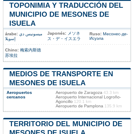
TOPONIMIA Y TRADUCCIÓN DEL
MUNICIPIO DE MESONES DE
ISUELA
Japonés:
メソネ
árabe:
ميسونيس دي
Ruso:
Месонес-де-
Исуэла
إسويلا
ス・デ・イスエラ
Chino:
梅索内斯德
苏埃拉
MEDIOS DE TRANSPORTE EN
MESONES DE ISUELA
Aeropuertos
Aeropuerto de Zaragoza
43.3 km
cercanos
Aeropuerto Internacional Logroño-
Agoncillo
120.1 km
Aeropuerto de Pamplona
135.9 km
TERRITORIO DEL MUNICIPIO DE
MESONES DE ISUELA