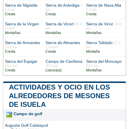
Sierra de Nigüella
Sierra de Arándiga
Sierra de Nava Alta
5
3.2 km
km
7.5 km
Cresta
Cresta
Cresta
Sierra de la Virgen
Sierra de Vicort
Sierra de Vicor
20.8
20.8
15 km
km
km
Montañas
Montañas
Montañas
Sierra de Armantes
Sierra de Almantes
Sierra Tablado
27.3
23.9 km
23.9 km
km
Cresta
Cresta
Montaña
Sierra del Espigar
Campo de Cariñena
Sierra del Moncayo
29.3 km
30.5 km
34.3 km
Cresta
Llanura(s)
Montañas
ACTIVIDADES Y OCIO EN LOS
ALREDEDORES DE MESONES
DE ISUELA
Campo de golf
Augusta Golf Calatayud