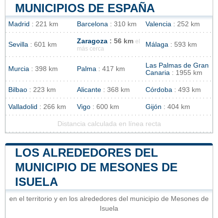
MUNICIPIOS DE ESPAÑA
Madrid
: 221 km
Barcelona
: 310 km
Valencia
: 252 km
Zaragoza
: 56 km
el
Sevilla
: 601 km
Málaga
: 593 km
más cerca
Las Palmas de Gran
Murcia
: 398 km
Palma
: 417 km
Canaria
: 1955 km
Bilbao
: 223 km
Alicante
: 368 km
Córdoba
: 493 km
Valladolid
: 266 km
Vigo
: 600 km
Gijón
: 404 km
Distancia calculada en línea recta
LOS ALREDEDORES DEL
MUNICIPIO DE MESONES DE
ISUELA
en el territorio y en los alrededores del municipio de Mesones de
Isuela