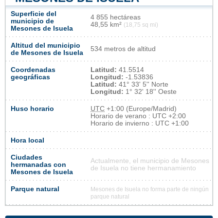
Superficie del
4 855 hectáreas
municipio de
48,55 km²
(18,75 sq mi)
Mesones de Isuela
Altitud del municipio
534 metros de altitud
de Mesones de Isuela
Coordenadas
Latitud:
41.5514
geográficas
Longitud:
-1.53836
Latitud:
41° 33' 5'' Norte
Longitud:
1° 32' 18'' Oeste
Huso horario
UTC
+1:00 (Europe/Madrid)
Horario de verano : UTC +2:00
Horario de invierno : UTC +1:00
Hora local
Ciudades
Actualmente, el municipio de Mesones
hermanadas con
de Isuela no tiene hermanamiento
Mesones de Isuela
Parque natural
Mesones de Isuela no forma parte de ningún
parque natural