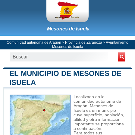
Mesones de Isuela
Comunidad autónoma de Aragón
>
Provincia de Zaragoza
>
Ayuntamiento
Mesones de Isuela
EL MUNICIPIO DE MESONES DE
ISUELA
Localizado en la
comunidad autónoma de
Aragón, Mesones de
Isuela es un municipio
cuya superficie, población,
altitud y otra información
importante se proporciona
a continuación.
Para todos sus