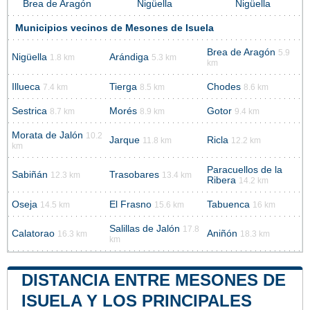
Brea de Aragón
Nigüella
Nigüella
Municipios vecinos de Mesones de Isuela
Brea de Aragón
5.9
Nigüella
Arándiga
1.8 km
5.3 km
km
Illueca
Tierga
Chodes
7.4 km
8.5 km
8.6 km
Sestrica
Morés
Gotor
8.7 km
8.9 km
9.4 km
Morata de Jalón
10.2
Jarque
Ricla
11.8 km
12.2 km
km
Paracuellos de la
Sabiñán
Trasobares
12.3 km
13.4 km
Ribera
14.2 km
Oseja
El Frasno
Tabuenca
14.5 km
15.6 km
16 km
Salillas de Jalón
17.8
Calatorao
Aniñón
16.3 km
18.3 km
km
DISTANCIA ENTRE MESONES DE
ISUELA Y LOS PRINCIPALES