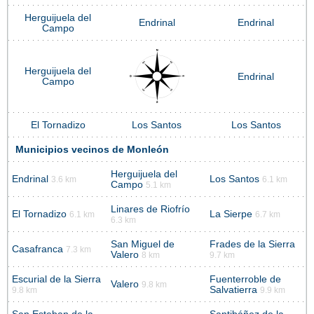
Herguijuela del
Endrinal
Endrinal
Campo
Herguijuela del
Endrinal
Campo
El Tornadizo
Los Santos
Los Santos
Municipios vecinos de Monleón
Herguijuela del
Endrinal
Los Santos
3.6 km
6.1 km
Campo
5.1 km
Linares de Riofrío
El Tornadizo
La Sierpe
6.1 km
6.7 km
6.3 km
San Miguel de
Frades de la Sierra
Casafranca
7.3 km
Valero
8 km
9.7 km
Escurial de la Sierra
Fuenterroble de
Valero
9.8 km
Salvatierra
9.8 km
9.9 km