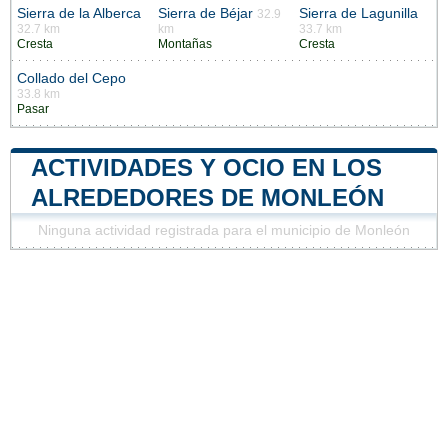
Sierra de la Alberca
Sierra de Béjar
Sierra de Lagunilla
32.9
32.7 km
km
33.7 km
Cresta
Montañas
Cresta
Collado del Cepo
33.8 km
Pasar
ACTIVIDADES Y OCIO EN LOS
ALREDEDORES DE MONLEÓN
Ninguna actividad registrada para el municipio de Monleón