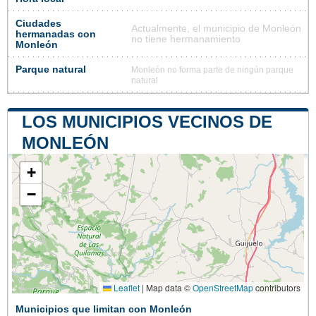
Ciudades
Actualmente, el municipio de Monleón
hermanadas con
no tiene hermanamiento
Monleón
Parque natural
Monleón no forma parte de ningún parque
natural
LOS MUNICIPIOS VECINOS DE
MONLEÓN
+
−
Leaflet
|
Map data ©
OpenStreetMap
contributors
Municipios que limitan con Monleón