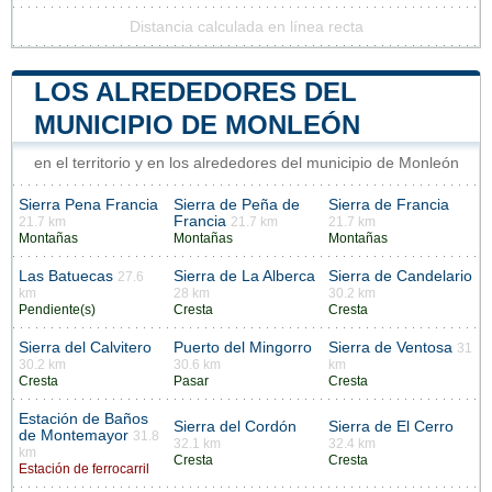
Distancia calculada en línea recta
LOS ALREDEDORES DEL
MUNICIPIO DE MONLEÓN
en el territorio y en los alrededores del municipio de Monleón
Sierra Pena Francia
Sierra de Peña de
Sierra de Francia
Francia
21.7 km
21.7 km
21.7 km
Montañas
Montañas
Montañas
Las Batuecas
Sierra de La Alberca
Sierra de Candelario
27.6
km
28 km
30.2 km
Pendiente(s)
Cresta
Cresta
Sierra del Calvitero
Puerto del Mingorro
Sierra de Ventosa
31
30.2 km
30.6 km
km
Cresta
Pasar
Cresta
Estación de Baños
Sierra del Cordón
Sierra de El Cerro
de Montemayor
31.8
32.1 km
32.4 km
km
Cresta
Cresta
Estación de ferrocarril