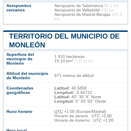
Aeropuertos
Aeropuerto de Salamanca
50.1 km
cercanos
Aeropuerto de Valladolid
150 km
Aeropuerto de Madrid-Barajas
193.9
km
TERRITORIO DEL MUNICIPIO DE
MONLEÓN
Superficie del
1 910 hectáreas
municipio de
19,10 km²
(7,37 sq mi)
Monleón
Altitud del municipio
871 metros de altitud
de Monleón
Coordenadas
Latitud:
40.5858
geográficas
Longitud:
-5.84722
Latitud:
40° 35' 9'' Norte
Longitud:
5° 50' 50'' Oeste
Huso horario
UTC
+1:00 (Europe/Madrid)
Horario de verano : UTC +2:00
Horario de invierno : UTC +1:00
Hora local