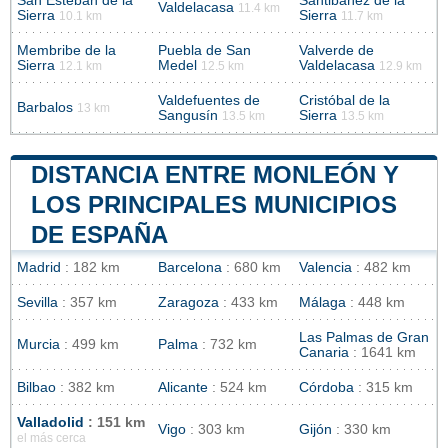
San Esteban de la
Santibáñez de la
Valdelacasa
11.4 km
Sierra
Sierra
10.1 km
11.7 km
Membribe de la
Puebla de San
Valverde de
Sierra
Medel
Valdelacasa
12.1 km
12.5 km
12.9 km
Valdefuentes de
Cristóbal de la
Barbalos
13 km
Sangusín
Sierra
13.5 km
13.5 km
DISTANCIA ENTRE MONLEÓN Y
LOS PRINCIPALES MUNICIPIOS
DE ESPAÑA
Madrid
: 182 km
Barcelona
: 680 km
Valencia
: 482 km
Sevilla
: 357 km
Zaragoza
: 433 km
Málaga
: 448 km
Las Palmas de Gran
Murcia
: 499 km
Palma
: 732 km
Canaria
: 1641 km
Bilbao
: 382 km
Alicante
: 524 km
Córdoba
: 315 km
Valladolid
: 151 km
Vigo
: 303 km
Gijón
: 330 km
el más cerca