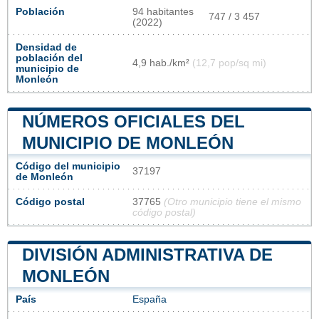
Población
94 habitantes
747 / 3 457
(2022)
Densidad de
población del
4,9 hab./km²
(12,7 pop/sq mi)
municipio de
Monleón
NÚMEROS OFICIALES DEL
MUNICIPIO DE MONLEÓN
Código del municipio
37197
de Monleón
Código postal
37765
(Otro municipio tiene el mismo
código postal)
DIVISIÓN ADMINISTRATIVA DE
MONLEÓN
País
España