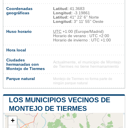
Coordenadas
Latitud:
41.3683
geográficas
Longitud:
-3.19861
Latitud:
41° 22' 6'' Norte
Longitud:
3° 11' 55'' Oeste
Huso horario
UTC
+1:00 (Europe/Madrid)
Horario de verano : UTC +2:00
Horario de invierno : UTC +1:00
Hora local
Ciudades
Actualmente, el municipio de Montejo
hermanadas con
de Tiermes no tiene hermanamiento
Montejo de Tiermes
Parque natural
Montejo de Tiermes no forma parte de
ningún parque natural
LOS MUNICIPIOS VECINOS DE
MONTEJO DE TIERMES
+