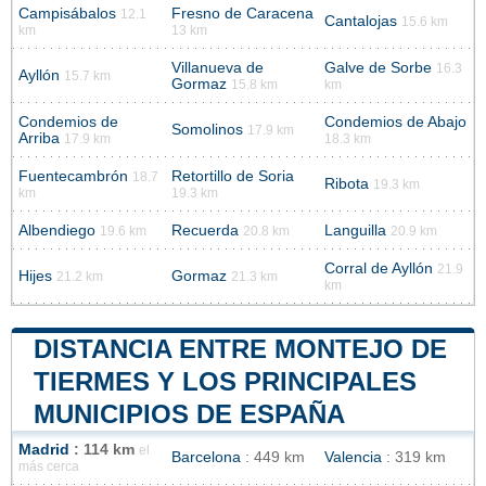
Campisábalos
Fresno de Caracena
12.1
Cantalojas
15.6 km
km
13 km
Villanueva de
Galve de Sorbe
16.3
Ayllón
15.7 km
Gormaz
15.8 km
km
Condemios de
Condemios de Abajo
Somolinos
17.9 km
Arriba
17.9 km
18.3 km
Fuentecambrón
Retortillo de Soria
18.7
Ribota
19.3 km
km
19.3 km
Albendiego
Recuerda
Languilla
19.6 km
20.8 km
20.9 km
Corral de Ayllón
21.9
Hijes
Gormaz
21.2 km
21.3 km
km
DISTANCIA ENTRE MONTEJO DE
TIERMES Y LOS PRINCIPALES
MUNICIPIOS DE ESPAÑA
Madrid
: 114 km
el
Barcelona
: 449 km
Valencia
: 319 km
más cerca