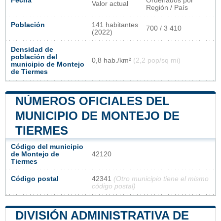
Fecha
Ordenados por
Valor actual
Región / País
Población
141 habitantes
700 / 3 410
(2022)
Densidad de
población del
0,8 hab./km²
(2,2 pop/sq mi)
municipio de Montejo
de Tiermes
NÚMEROS OFICIALES DEL
MUNICIPIO DE MONTEJO DE
TIERMES
Código del municipio
de Montejo de
42120
Tiermes
Código postal
42341
(Otro municipio tiene el mismo
código postal)
DIVISIÓN ADMINISTRATIVA DE