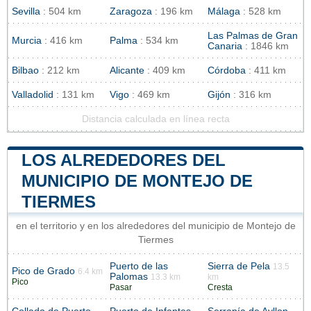
Sevilla
: 504 km
Zaragoza
: 196 km
Málaga
: 528 km
Las Palmas de Gran
Murcia
: 416 km
Palma
: 534 km
Canaria
: 1846 km
Bilbao
: 212 km
Alicante
: 409 km
Córdoba
: 411 km
Valladolid
: 131 km
Vigo
: 469 km
Gijón
: 316 km
Distancia calculada en línea recta
LOS ALREDEDORES DEL
MUNICIPIO DE MONTEJO DE
TIERMES
en el territorio y en los alrededores del municipio de Montejo de
Tiermes
Puerto de las
Sierra de Pela
13.5
Pico de Grado
6.4 km
Palomas
13.3 km
km
Pico
Pasar
Cresta