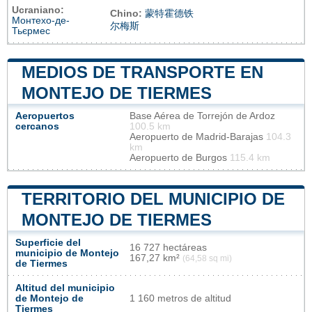
Ucraniano:
Chino:
蒙特霍德铁
Монтехо-де-
尔梅斯
Тьєрмес
MEDIOS DE TRANSPORTE EN
MONTEJO DE TIERMES
Aeropuertos
Base Aérea de Torrejón de Ardoz
cercanos
100.5 km
Aeropuerto de Madrid-Barajas
104.3
km
Aeropuerto de Burgos
115.4 km
TERRITORIO DEL MUNICIPIO DE
MONTEJO DE TIERMES
Superficie del
16 727 hectáreas
municipio de Montejo
167,27 km²
(64,58 sq mi)
de Tiermes
Altitud del municipio
de Montejo de
1 160 metros de altitud
Tiermes