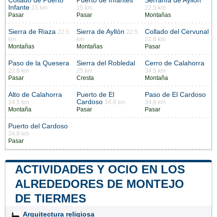
Collado de Puerto
Puerto de Infantes
Serranía de Ayllon
Infante
15 km
15 km
22.5 km
Pasar
Pasar
Montañas
Sierra de Riaza
Sierra de Ayllón
Collado del Cervunal
22.5
22.5
km
km
22.6 km
Montañas
Montañas
Pasar
Paso de la Quesera
Sierra del Robledal
Cerro de Calahorra
22.6 km
25 km
34.5 km
Pasar
Cresta
Montaña
Alto de Calahorra
Puerto de El
Paso de El Cardoso
Cardoso
34.5 km
34.8 km
34.8 km
Montaña
Pasar
Pasar
Puerto del Cardoso
34.8 km
Pasar
ACTIVIDADES Y OCIO EN LOS
ALREDEDORES DE MONTEJO
DE TIERMES
Arquitectura religiosa