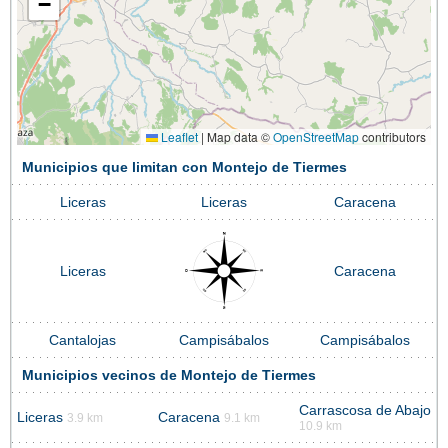
−
Leaflet
|
Map data ©
OpenStreetMap
contributors
Municipios que limitan con Montejo de Tiermes
Liceras
Liceras
Caracena
Liceras
Caracena
Cantalojas
Campisábalos
Campisábalos
Municipios vecinos de Montejo de Tiermes
Carrascosa de Abajo
Liceras
Caracena
3.9 km
9.1 km
10.9 km