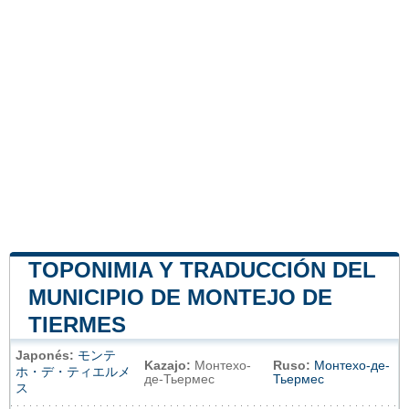
TOPONIMIA Y TRADUCCIÓN DEL
MUNICIPIO DE MONTEJO DE
TIERMES
Japonés:
モンテ
Kazajo:
Монтехо-
Ruso:
Монтехо-де-
ホ・デ・ティエルメ
де-Тьермес
Тьермес
ス