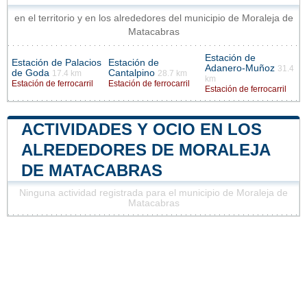
en el territorio y en los alrededores del municipio de Moraleja de
Matacabras
Estación de
Estación de Palacios
Estación de
Adanero-Muñoz
31.4
de Goda
Cantalpino
17.4 km
28.7 km
km
Estación de ferrocarril
Estación de ferrocarril
Estación de ferrocarril
ACTIVIDADES Y OCIO EN LOS
ALREDEDORES DE MORALEJA
DE MATACABRAS
Ninguna actividad registrada para el municipio de Moraleja de
Matacabras