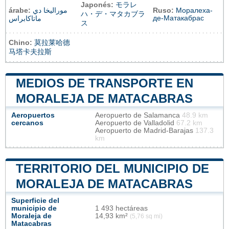
Japonés:
モラレ
árabe:
موراليخا دي
Ruso:
Моралеха-
ハ・デ・マタカブラ
де-Матакабрас
ماتاكابراس
ス
Chino:
莫拉莱哈德
马塔卡夫拉斯
MEDIOS DE TRANSPORTE EN
MORALEJA DE MATACABRAS
Aeropuertos
Aeropuerto de Salamanca
48.9 km
cercanos
Aeropuerto de Valladolid
67.2 km
Aeropuerto de Madrid-Barajas
137.3
km
TERRITORIO DEL MUNICIPIO DE
MORALEJA DE MATACABRAS
Superficie del
municipio de
1 493 hectáreas
Moraleja de
14,93 km²
(5,76 sq mi)
Matacabras