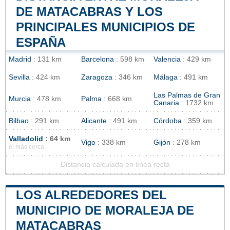
DE MATACABRAS Y LOS
PRINCIPALES MUNICIPIOS DE
ESPAÑA
Madrid
: 131 km
Barcelona
: 598 km
Valencia
: 429 km
Sevilla
: 424 km
Zaragoza
: 346 km
Málaga
: 491 km
Las Palmas de Gran
Murcia
: 478 km
Palma
: 668 km
Canaria
: 1732 km
Bilbao
: 291 km
Alicante
: 491 km
Córdoba
: 359 km
Valladolid
: 64 km
Vigo
: 338 km
Gijón
: 278 km
el más cerca
Distancia calculada en línea recta
LOS ALREDEDORES DEL
MUNICIPIO DE MORALEJA DE
MATACABRAS