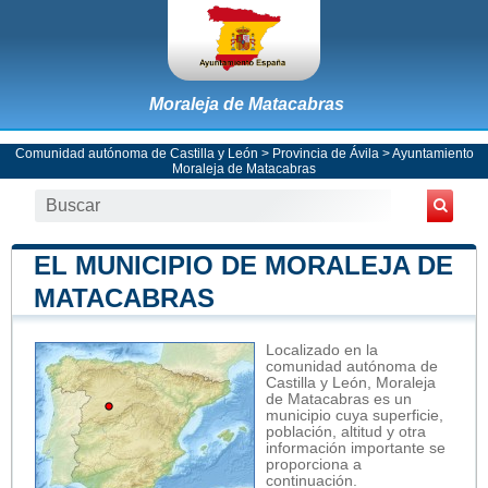
Moraleja de Matacabras
Comunidad autónoma de Castilla y León
>
Provincia de Ávila
>
Ayuntamiento
Moraleja de Matacabras
EL MUNICIPIO DE MORALEJA DE
MATACABRAS
Localizado en la
comunidad autónoma de
Castilla y León, Moraleja
de Matacabras es un
municipio cuya superficie,
población, altitud y otra
información importante se
proporciona a
continuación.