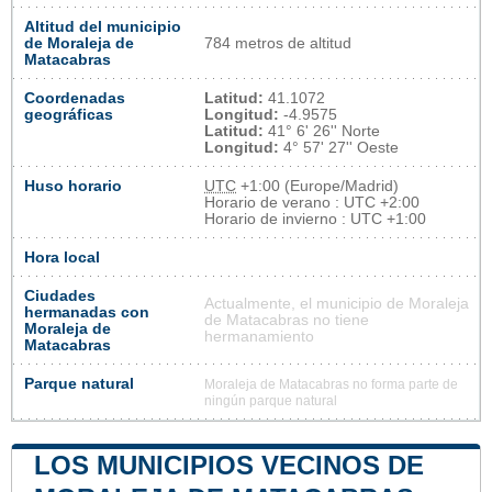
Altitud del municipio
de Moraleja de
784 metros de altitud
Matacabras
Coordenadas
Latitud:
41.1072
geográficas
Longitud:
-4.9575
Latitud:
41° 6' 26'' Norte
Longitud:
4° 57' 27'' Oeste
Huso horario
UTC
+1:00 (Europe/Madrid)
Horario de verano : UTC +2:00
Horario de invierno : UTC +1:00
Hora local
Ciudades
Actualmente, el municipio de Moraleja
hermanadas con
de Matacabras no tiene
Moraleja de
hermanamiento
Matacabras
Parque natural
Moraleja de Matacabras no forma parte de
ningún parque natural
LOS MUNICIPIOS VECINOS DE