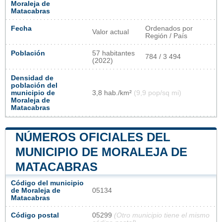
Moraleja de
Matacabras
Fecha
Ordenados por
Valor actual
Región / País
Población
57 habitantes
784 / 3 494
(2022)
Densidad de
población del
municipio de
3,8 hab./km²
(9,9 pop/sq mi)
Moraleja de
Matacabras
NÚMEROS OFICIALES DEL
MUNICIPIO DE MORALEJA DE
MATACABRAS
Código del municipio
de Moraleja de
05134
Matacabras
Código postal
05299
(Otro municipio tiene el mismo