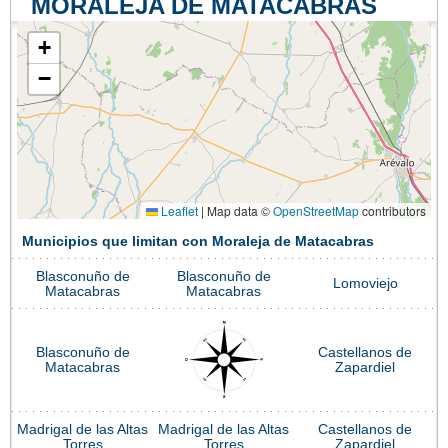
MORALEJA DE MATACABRAS
+
−
Leaflet
|
Map data ©
OpenStreetMap
contributors
Municipios que limitan con Moraleja de Matacabras
Blasconuño de
Blasconuño de
Lomoviejo
Matacabras
Matacabras
Blasconuño de
Castellanos de
Matacabras
Zapardiel
Madrigal de las Altas
Madrigal de las Altas
Castellanos de
Torres
Torres
Zapardiel