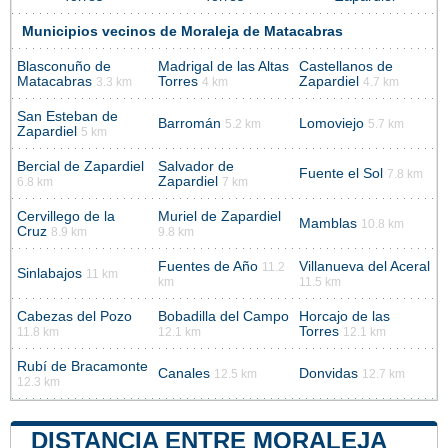
Municipios vecinos de Moraleja de Matacabras
Blasconuño de
Madrigal de las Altas
Castellanos de
Matacabras
Torres
Zapardiel
3.3 km
4 km
4.7 km
San Esteban de
Barromán
Lomoviejo
5.2 km
5.7 km
Zapardiel
5 km
Bercial de Zapardiel
Salvador de
Fuente el Sol
7.8 km
Zapardiel
6.8 km
7 km
Cervillego de la
Muriel de Zapardiel
Mamblas
10.8 km
Cruz
8.9 km
9.8 km
Fuentes de Año
Villanueva del Aceral
11.2
Sinlabajos
11 km
km
11.5 km
Cabezas del Pozo
Bobadilla del Campo
Horcajo de las
Torres
11.8 km
12.1 km
12.1 km
Rubí de Bracamonte
Canales
Donvidas
12.5 km
12.7 km
12.3 km
DISTANCIA ENTRE MORALEJA