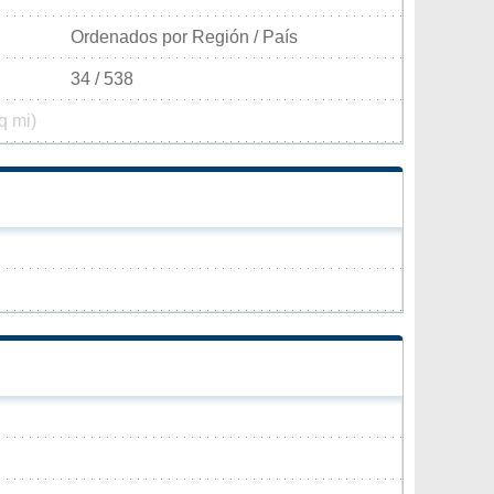
Ordenados por Región / País
34 / 538
q mi)