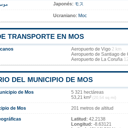
Japonés:
モス
موس،
Ucraniano:
Мос
DE TRANSPORTE EN MOS
rcanos
Aeropuerto de Vigo
2 km
Aeropuerto de Santiago de
Aeropuerto de La Coruña
1
IO DEL MUNICIPIO DE MOS
municipio de Mos
5 321 hectáreas
53,21 km²
(20,54 sq mi)
cipio de Mos
201 metros de altitud
ográficas
Latitud:
42.2138
Longitud:
-8.63121