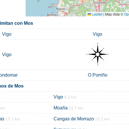
Leaflet
|
Map data ©
Op
limitan con Mos
Vigo
Vigo
Vigo
ondomar
O Porriño
nos de Mos
Vigo
6.2 km
Moaña
 km
12.7 km
as
Cangas de Morrazo
13.1 km
13.1 km