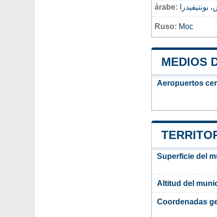
árabe:
 بونتيفيدرا
Ruso:
Мос
MEDIOS 
Aeropuertos ce
TERRITOR
Superficie del 
Altitud del muni
Coordenadas ge