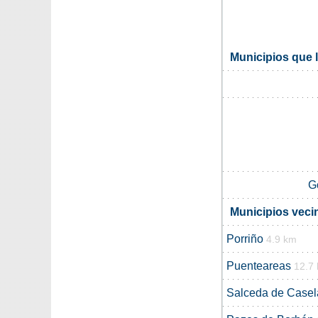
Municipios que 
G
Municipios veci
Porriño
4.9 km
Puenteareas
12.7
Salceda de Casel