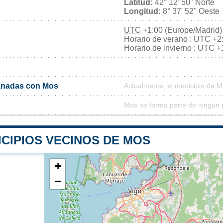
Latitud:
42° 12' 50'' Norte
Longitud:
8° 37' 52'' Oeste
UTC
+1:00 (Europe/Madrid)
Horario de verano : UTC +2
Horario de invierno : UTC +
anadas con Mos
Actualmente, el municipio de 
Mos no forma parte de ningún 
ICIPIOS VECINOS DE MOS
+
−