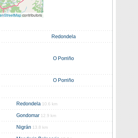
enStreetMap
contributors
Redondela
O Porriño
O Porriño
Redondela
10.6 km
Gondomar
12.9 km
Nigrán
13.8 km