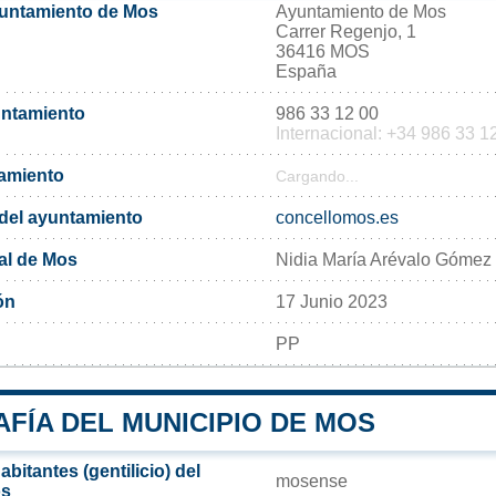
yuntamiento de Mos
Ayuntamiento de Mos
Carrer Regenjo, 1
36416 MOS
España
untamiento
986 33 12 00
Internacional: +34 986 33 1
tamiento
Cargando...
l del ayuntamiento
concellomos.es
al de Mos
Nidia María Arévalo Gómez
ón
17 Junio 2023
PP
FÍA DEL MUNICIPIO DE MOS
bitantes (gentilicio) del
mosense
os