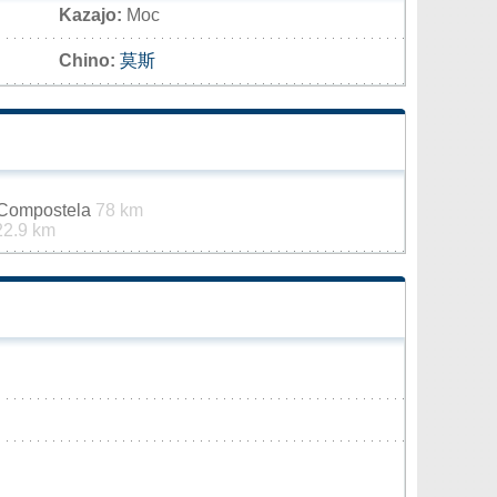
Kazajo:
Мос
Chino:
莫斯
 Compostela
78 km
22.9 km