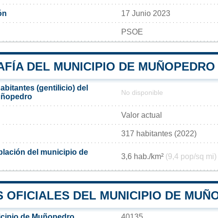
ón
17 Junio 2023
PSOE
FÍA DEL MUNICIPIO DE MUÑOPEDRO
bitantes (gentilicio) del
No disponible
uñopedro
Valor actual
317 habitantes (2022)
lación del municipio de
3,6 hab./km²
(9,4 pop/sq mi)
 OFICIALES DEL MUNICIPIO DE MU
icipio de Muñopedro
40135