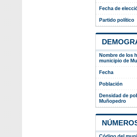
Fecha de elecci
Partido político
DEMOGRA
Nombre de los ha
municipio de M
Fecha
Población
Densidad de pob
Muñopedro
NÚMEROS
Código del mun