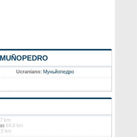
E MUÑOPEDRO
Ucraniano:
Муньйопедро
7 km
jas
89.8 km
.5 km