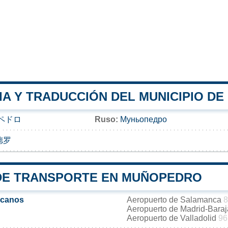
IA Y TRADUCCIÓN DEL MUNICIPIO D
ペドロ
Ruso:
Муньопедро
德罗
DE TRANSPORTE EN MUÑOPEDRO
rcanos
Aeropuerto de Salamanca
8
Aeropuerto de Madrid-Bara
Aeropuerto de Valladolid
96