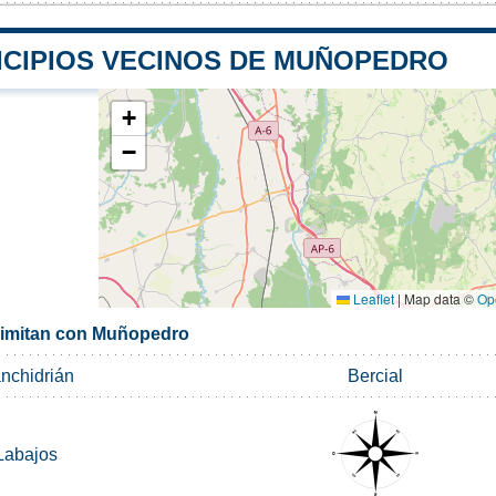
ICIPIOS VECINOS DE MUÑOPEDRO
+
−
Leaflet
|
Map data ©
Op
limitan con Muñopedro
nchidrián
Bercial
Labajos