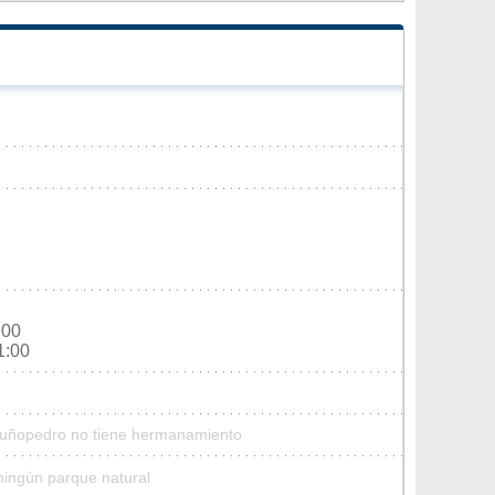
:00
1:00
Muñopedro no tiene hermanamiento
ingún parque natural