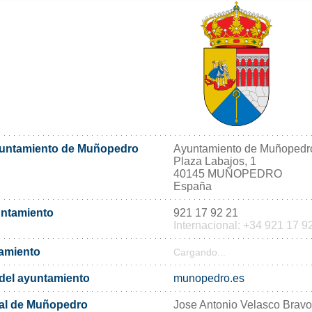
ayuntamiento de Muñopedro
Ayuntamiento de Muñopedr
Plaza Labajos, 1
40145 MUÑOPEDRO
España
untamiento
921 17 92 21
Internacional: +34 921 17 9
tamiento
Cargando...
l del ayuntamiento
munopedro.es
pal de Muñopedro
Jose Antonio Velasco Bravo