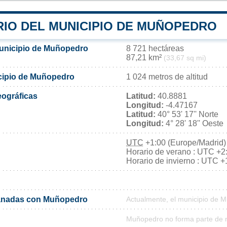
RIO DEL MUNICIPIO DE MUÑOPEDRO
municipio de Muñopedro
8 721 hectáreas
87,21 km²
(33,67 sq mi)
icipio de Muñopedro
1 024 metros de altitud
ográficas
Latitud:
40.8881
Longitud:
-4.47167
Latitud:
40° 53' 17'' Norte
Longitud:
4° 28' 18'' Oeste
UTC
+1:00 (Europe/Madrid)
Horario de verano : UTC +2
Horario de invierno : UTC +
anadas con Muñopedro
Actualmente, el municipio de 
Muñopedro no forma parte de n