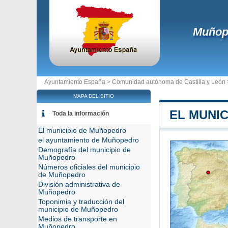
Muñop
Ayuntamiento España >
Comunidad autónoma de Castilla y León
MAPA DEL SITIO
EL MUNI
Toda la información
El municipio de Muñopedro
el ayuntamiento de Muñopedro
Demografía del municipio de
Muñopedro
Números oficiales del municipio
de Muñopedro
División administrativa de
Muñopedro
Toponimia y traducción del
municipio de Muñopedro
Medios de transporte en
Muñopedro