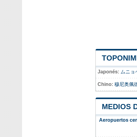
TOPONIM
Japonés:
ムニョ
Chino:
穆尼奥佩
MEDIOS 
Aeropuertos ce