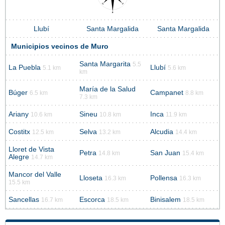
Llubí
Santa Margalida
Santa Margalida
Municipios vecinos de Muro
Santa Margarita
5.5
La Puebla
Llubí
5.1 km
5.6 km
km
María de la Salud
Búger
Campanet
6.5 km
8.8 km
7.3 km
Ariany
Sineu
Inca
10.6 km
10.8 km
11.9 km
Costitx
Selva
Alcudia
12.5 km
13.2 km
14.4 km
Lloret de Vista
Petra
San Juan
14.8 km
15.4 km
Alegre
14.7 km
Mancor del Valle
Lloseta
Pollensa
16.3 km
16.3 km
15.5 km
Sancellas
Escorca
Binisalem
16.7 km
18.5 km
18.5 km