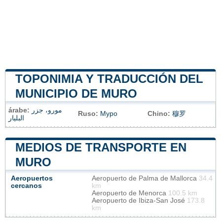
TOPONIMIA Y TRADUCCIÓN DEL
MUNICIPIO DE MURO
árabe:
مورو، جزر
Ruso:
Муро
Chino:
穆罗
البليار
MEDIOS DE TRANSPORTE EN
MURO
Aeropuertos
Aeropuerto de Palma de Mallorca
34.4
cercanos
km
Aeropuerto de Menorca
100.5 km
Aeropuerto de Ibiza-San José
173.8
km