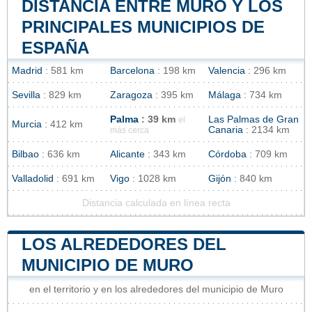
DISTANCIA ENTRE MURO Y LOS
PRINCIPALES MUNICIPIOS DE
ESPAÑA
Madrid
: 581 km
Barcelona
: 198 km
Valencia
: 296 km
Sevilla
: 829 km
Zaragoza
: 395 km
Málaga
: 734 km
Palma
: 39 km
Las Palmas de Gran
el
Murcia
: 412 km
Canaria
: 2134 km
más cerca
Bilbao
: 636 km
Alicante
: 343 km
Córdoba
: 709 km
Valladolid
: 691 km
Vigo
: 1028 km
Gijón
: 840 km
Distancia calculada en línea recta
LOS ALREDEDORES DEL
MUNICIPIO DE MURO
en el territorio y en los alrededores del municipio de Muro