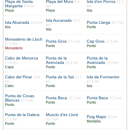
Playa de Santa
Playa del Muro
Isla d’en Porros
8.9
11.1
Margarita
8.6 km
km
km
Playa
Playa
Isla
Isla Aucanada
14.5
Isla Alcanada
Punta Llarga
14.5 km
16.7 km
km
Isla
Punto
Isla
Monasterio de Lluch
Punta Gros
Cap Gros
17.5 km
17.5 km
17.3 km
Punto
Punto
Monasterio
Cabo de Menorca
Punta de la
Punta de la
Avenzada
Avanzada
17.8 km
19.2 km
19.2 km
Capa
Punto
Punto
Cabo del Pinar
Punta de la Sal
Isla de Formentor
19.8
21.7
km
km
21.8 km
Cabo
Punto
Isla
Punta de Covas
Punta Beca
Punta Baca
22.2 km
22.2 km
Blancas
22.1 km
Punto
Punto
Punto
Punta de la Galera
Musclo d’es Lloré
Puig Major
23 km
22.2 km
22.7 km
Montaña
Punto
Punto