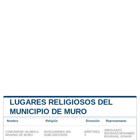
LUGARES RELIGIOSOS DEL
MUNICIPIO DE MURO
Nombre
Religión
Dirección
Representante
ABDELAAZIZ
COMUNIDAD ISLÁMICA
MUSULMANES SIN
MÁRTIRES,
BOURASS,MOHAMED
ARAHMA DE MURO
SUBCONFESIÓN
3
BOURHAIL AZAHAF