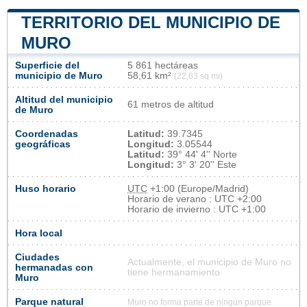
TERRITORIO DEL MUNICIPIO DE
MURO
Superficie del
5 861 hectáreas
municipio de Muro
58,61 km²
(22,63 sq mi)
Altitud del municipio
61 metros de altitud
de Muro
Coordenadas
Latitud:
39.7345
geográficas
Longitud:
3.05544
Latitud:
39° 44' 4'' Norte
Longitud:
3° 3' 20'' Este
Huso horario
UTC
+1:00 (Europe/Madrid)
Horario de verano : UTC +2:00
Horario de invierno : UTC +1:00
Hora local
Ciudades
Actualmente, el municipio de Muro no
hermanadas con
tiene hermanamiento
Muro
Parque natural
Muro no forma parte de ningún parque