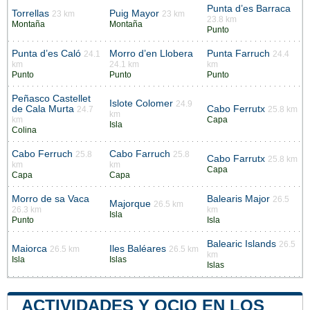
Punta d’es Barraca
Torrellas
Puig Mayor
23 km
23 km
23.8 km
Montaña
Montaña
Punto
Punta d’es Caló
Morro d’en Llobera
Punta Farruch
24.1
24.4
km
24.1 km
km
Punto
Punto
Punto
Peñasco Castellet
Islote Colomer
24.9
de Cala Murta
Cabo Ferrutx
24.7
25.8 km
km
km
Capa
Isla
Colina
Cabo Ferruch
Cabo Farruch
25.8
25.8
Cabo Farrutx
25.8 km
km
km
Capa
Capa
Capa
Morro de sa Vaca
Balearis Major
26.5
Majorque
26.5 km
26.3 km
km
Isla
Punto
Isla
Balearic Islands
26.5
Maiorca
Iles Baléares
26.5 km
26.5 km
km
Isla
Islas
Islas
ACTIVIDADES Y OCIO EN LOS