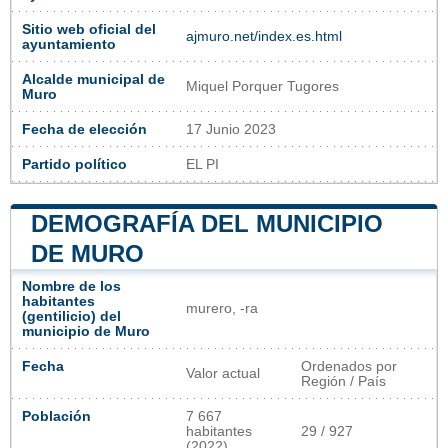
Sitio web oficial del
ajmuro.net/index.es.html
ayuntamiento
Alcalde municipal de
Miquel Porquer Tugores
Muro
Fecha de elección
17 Junio 2023
Partido político
EL PI
DEMOGRAFÍA DEL MUNICIPIO
DE MURO
Nombre de los
habitantes
murero, -ra
(gentilicio) del
municipio de Muro
Fecha
Ordenados por
Valor actual
Región / País
Población
7 667
habitantes
29 / 927
(2022)