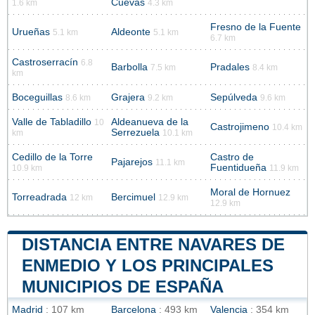
Cuevas
1.6 km
4.3 km
Fresno de la Fuente
Urueñas
Aldeonte
5.1 km
5.1 km
6.7 km
Castroserracín
6.8
Barbolla
Pradales
7.5 km
8.4 km
km
Boceguillas
Grajera
Sepúlveda
8.6 km
9.2 km
9.6 km
Valle de Tabladillo
Aldeanueva de la
10
Castrojimeno
10.4 km
Serrezuela
km
10.1 km
Cedillo de la Torre
Castro de
Pajarejos
11.1 km
Fuentidueña
10.9 km
11.9 km
Moral de Hornuez
Torreadrada
Bercimuel
12 km
12.9 km
12.9 km
DISTANCIA ENTRE NAVARES DE
ENMEDIO Y LOS PRINCIPALES
MUNICIPIOS DE ESPAÑA
Madrid
: 107 km
Barcelona
: 493 km
Valencia
: 354 km