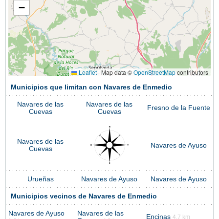
−
Leaflet
|
Map data ©
OpenStreetMap
contributors
Municipios que limitan con Navares de Enmedio
Navares de las
Navares de las
Fresno de la Fuente
Cuevas
Cuevas
Navares de las
Navares de Ayuso
Cuevas
Urueñas
Navares de Ayuso
Navares de Ayuso
Municipios vecinos de Navares de Enmedio
Navares de Ayuso
Navares de las
Encinas
4.7 km