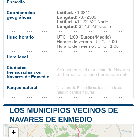
Enmedio
Coordenadas
Latitud:
41.3811
geográficas
Longitud:
-3.72306
Latitud:
41° 22' 52'' Norte
Longitud:
3° 43' 23'' Oeste
Huso horario
UTC
+1:00 (Europe/Madrid)
Horario de verano : UTC +2:00
Horario de invierno : UTC +1:00
Hora local
Ciudades
Actualmente, el municipio de Navares
hermanadas con
de Enmedio no tiene hermanamiento
Navares de Enmedio
Parque natural
Navares de Enmedio no forma parte de
ningún parque natural
LOS MUNICIPIOS VECINOS DE
NAVARES DE ENMEDIO
+