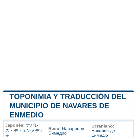
TOPONIMIA Y TRADUCCIÓN DEL
MUNICIPIO DE NAVARES DE
ENMEDIO
Japonés:
ナバレ
Ucraniano:
Ruso:
Наварес-де-
ス・デ・エンメディ
Наварес-де-
Энмедио
Енмедіо
オ