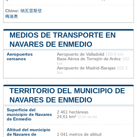
Chino:
纳瓦雷斯登
梅迪奥
MEDIOS DE TRANSPORTE EN
NAVARES DE ENMEDIO
Aeropuertos
Aeropuerto de Valladolid
100.8 km
cercanos
Base Aérea de Torrejón de Ardoz
102
km
Aeropuerto de Madrid-Barajas
102.1
km
TERRITORIO DEL MUNICIPIO DE
NAVARES DE ENMEDIO
Superficie del
2 461 hectáreas
municipio de Navares
24,61 km²
(9,50 sq mi)
de Enmedio
Altitud del municipio
de Navares de
1 041 metros de altitud