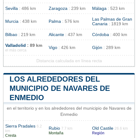
Sevilla
: 486 km
Zaragoza
: 239 km
Málaga
: 523 km
Las Palmas de Gran
Murcia
: 438 km
Palma
: 576 km
Canaria
: 1819 km
Bilbao
: 219 km
Alicante
: 437 km
Córdoba
: 400 km
Valladolid
: 89 km
Vigo
: 426 km
Gijón
: 289 km
el más cerca
Distancia calculada en línea recta
LOS ALREDEDORES DEL
MUNICIPIO DE NAVARES DE
ENMEDIO
en el territorio y en los alrededores del municipio de Navares de
Enmedio
Sierra Pradales
6.2
Rubio
Old Castile
7.7 km
26.6 km
km
Montaña
Región
Cresta