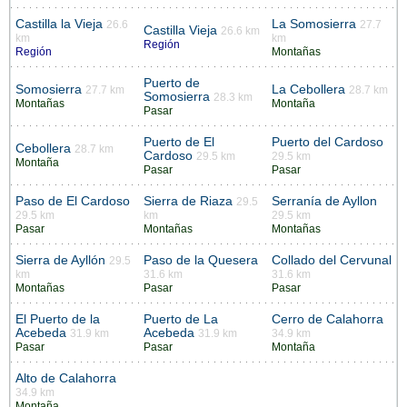
Castilla la Vieja
La Somosierra
26.6
27.7
Castilla Vieja
26.6 km
km
km
Región
Región
Montañas
Puerto de
Somosierra
La Cebollera
27.7 km
28.7 km
Somosierra
28.3 km
Montañas
Montaña
Pasar
Puerto de El
Puerto del Cardoso
Cebollera
28.7 km
Cardoso
29.5 km
29.5 km
Montaña
Pasar
Pasar
Paso de El Cardoso
Sierra de Riaza
Serranía de Ayllon
29.5
29.5 km
km
29.5 km
Pasar
Montañas
Montañas
Sierra de Ayllón
Paso de la Quesera
Collado del Cervunal
29.5
km
31.6 km
31.6 km
Montañas
Pasar
Pasar
El Puerto de la
Puerto de La
Cerro de Calahorra
Acebeda
Acebeda
31.9 km
31.9 km
34.9 km
Pasar
Pasar
Montaña
Alto de Calahorra
34.9 km
Montaña