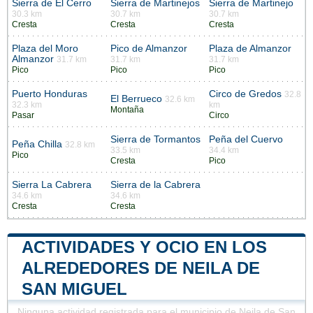
Sierra de El Cerro
Sierra de Martinejos
Sierra de Martinejo
30.3 km
30.7 km
30.7 km
Cresta
Cresta
Cresta
Plaza del Moro
Pico de Almanzor
Plaza de Almanzor
Almanzor
31.7 km
31.7 km
31.7 km
Pico
Pico
Pico
Puerto Honduras
Circo de Gredos
32.8
El Berrueco
32.6 km
32.3 km
km
Montaña
Pasar
Circo
Sierra de Tormantos
Peña del Cuervo
Peña Chilla
32.8 km
33.5 km
34.4 km
Pico
Cresta
Pico
Sierra La Cabrera
Sierra de la Cabrera
34.6 km
34.6 km
Cresta
Cresta
ACTIVIDADES Y OCIO EN LOS
ALREDEDORES DE NEILA DE
SAN MIGUEL
Ninguna actividad registrada para el municipio de Neila de San