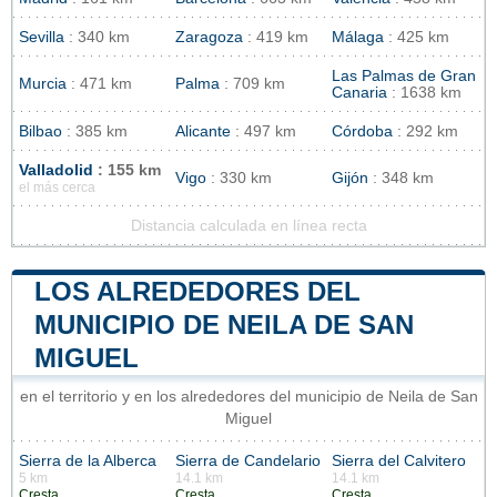
Sevilla
: 340 km
Zaragoza
: 419 km
Málaga
: 425 km
Las Palmas de Gran
Murcia
: 471 km
Palma
: 709 km
Canaria
: 1638 km
Bilbao
: 385 km
Alicante
: 497 km
Córdoba
: 292 km
Valladolid
: 155 km
Vigo
: 330 km
Gijón
: 348 km
el más cerca
Distancia calculada en línea recta
LOS ALREDEDORES DEL
MUNICIPIO DE NEILA DE SAN
MIGUEL
en el territorio y en los alrededores del municipio de Neila de San
Miguel
Sierra de la Alberca
Sierra de Candelario
Sierra del Calvitero
5 km
14.1 km
14.1 km
Cresta
Cresta
Cresta