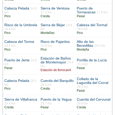
Cabeza Pelada
Sierra de Ventosa
Puerto de
14.8
Tornavacas
km
17.2 km
17.4 km
Pico
Cresta
Pasar
Risco de la Umbrela
Sierra de Béjar
Cabeza del Tormal
18.8
18.4 km
km
19.9 km
Pico
Montañas
Pico
Cabeza del Torma
Risco de Pajaritos
Alto de las
Becedillas
19.9 km
23.8 km
24.5 km
Pico
Pico
Montaña
Estación de Baños
Puerto de Jerte
Portilla de la Lucía
24.8
de Montemayor
25.4
km
25.4 km
km
Pasar
Pasar
Estación de ferrocarril
Collado de la
Cabeza Pelada
Cuerda del Barquillo
26.5
Lagunilla del Corral
km
28.6 km
29.4 km
Pico
Cresta
Pasar
Sierra de Villafranca
Puerto de la Yegua
Cuerda del Cervunal
29.4 km
29.7 km
29.9 km
Cresta
Pasar
Cresta