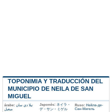
TOPONIMIA Y TRADUCCIÓN DEL
MUNICIPIO DE NEILA DE SAN
MIGUEL
Japonés:
ネイラ・
árabe:
نيلا دي سان
Ruso:
Нейла-де-
Сан-Мигель
ميغيل
デ・サン・ミゲル