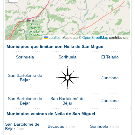
Leaflet
|
Map data ©
OpenStreetMap
contributors
Municipios que limitan con Neila de San Miguel
Sorihuela
Sorihuela
El Tejado
San Bartolomé de
Junciana
Béjar
San Bartolomé de
San Bartolomé de
Junciana
Béjar
Béjar
Municipios vecinos de Neila de San Miguel
San Bartolomé de
Becedas
Sorihuela
2.5 km
3.2 km
Béjar
2 km