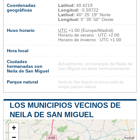
Coordenadas
Latitud:
40.4219
geográficas
Longitud:
-5.59722
Latitud:
40° 25' 19'' Norte
Longitud:
5° 35' 50'' Oeste
Huso horario
UTC
+1:00 (Europe/Madrid)
Horario de verano : UTC +2:00
Horario de invierno : UTC +1:00
Hora local
Ciudades
Actualmente, el municipio de Neila de
hermanadas con
San Miguel no tiene hermanamiento
Neila de San Miguel
Parque natural
Neila de San Miguel no forma parte de
ningún parque natural
LOS MUNICIPIOS VECINOS DE
NEILA DE SAN MIGUEL
+
−