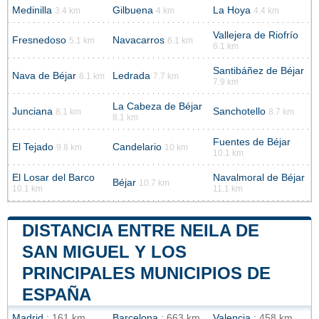
Medinilla
Gilbuena
La Hoya
3.4 km
4 km
4.4 km
Vallejera de Riofrío
Fresnedoso
Navacarros
5.1 km
6.1 km
6.1 km
Santibáñez de Béjar
Nava de Béjar
Ledrada
6.1 km
7.7 km
7.9 km
La Cabeza de Béjar
Junciana
Sanchotello
8.1 km
8.7 km
8.1 km
Fuentes de Béjar
El Tejado
Candelario
9.8 km
10 km
10.1 km
El Losar del Barco
Navalmoral de Béjar
Béjar
10.7 km
10.1 km
11.1 km
DISTANCIA ENTRE NEILA DE
SAN MIGUEL Y LOS
PRINCIPALES MUNICIPIOS DE
ESPAÑA
Madrid
: 161 km
Barcelona
: 663 km
Valencia
: 458 km