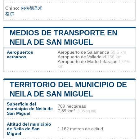
Chino:
内拉德圣米
格尔
MEDIOS DE TRANSPORTE EN
NEILA DE SAN MIGUEL
Aeropuertos
Aeropuerto de Salamanca
59.5 km
cercanos
Aeropuerto de Valladolid
156 km
Aeropuerto de Madrid-Barajas
172.6
km
TERRITORIO DEL MUNICIPIO DE
NEILA DE SAN MIGUEL
Superficie del
789 hectáreas
municipio de Neila de
7,89 km²
(3,05 sq mi)
San Miguel
Altitud del municipio
de Neila de San
1 162 metros de altitud
Miguel