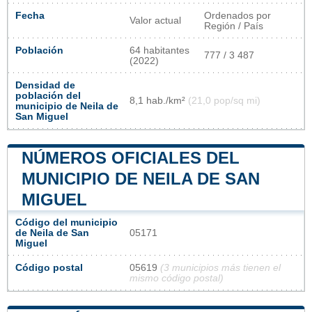
Fecha
Ordenados por
Valor actual
Región / País
Población
64 habitantes
777 / 3 487
(2022)
Densidad de
población del
8,1 hab./km²
(21,0 pop/sq mi)
municipio de Neila de
San Miguel
NÚMEROS OFICIALES DEL
MUNICIPIO DE NEILA DE SAN
MIGUEL
Código del municipio
de Neila de San
05171
Miguel
Código postal
05619
(3 municipios más tienen el
mismo código postal)