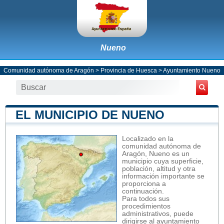
Nueno
Comunidad autónoma de Aragón
>
Provincia de Huesca
>
Ayuntamiento Nueno
EL MUNICIPIO DE NUENO
Localizado en la
comunidad autónoma de
Aragón, Nueno es un
municipio cuya superficie,
población, altitud y otra
información importante se
proporciona a
continuación.
Para todos sus
procedimientos
administrativos, puede
dirigirse al ayuntamiento