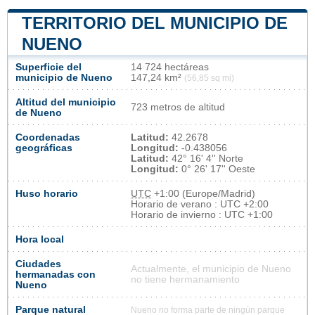
TERRITORIO DEL MUNICIPIO DE
NUENO
Superficie del
14 724 hectáreas
municipio de Nueno
147,24 km²
(56,85 sq mi)
Altitud del municipio
723 metros de altitud
de Nueno
Coordenadas
Latitud:
42.2678
geográficas
Longitud:
-0.438056
Latitud:
42° 16' 4'' Norte
Longitud:
0° 26' 17'' Oeste
Huso horario
UTC
+1:00 (Europe/Madrid)
Horario de verano : UTC +2:00
Horario de invierno : UTC +1:00
Hora local
Ciudades
Actualmente, el municipio de Nueno
hermanadas con
no tiene hermanamiento
Nueno
Parque natural
Nueno no forma parte de ningún parque