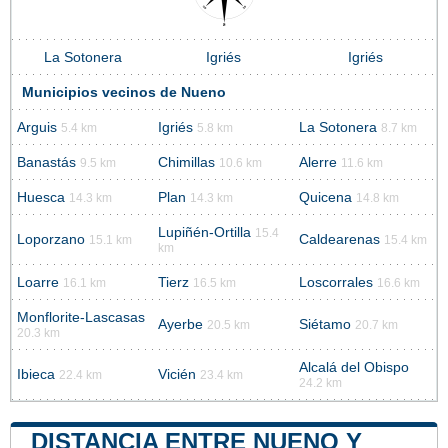
La Sotonera
Igriés
Igriés
Municipios vecinos de Nueno
Arguis
Igriés
La Sotonera
5.4 km
5.8 km
8.7 km
Banastás
Chimillas
Alerre
9.5 km
10.6 km
11.6 km
Huesca
Plan
Quicena
14.3 km
14.3 km
14.8 km
Lupiñén-Ortilla
15.4
Loporzano
Caldearenas
15.1 km
15.4 km
km
Loarre
Tierz
Loscorrales
16.1 km
16.5 km
16.6 km
Monflorite-Lascasas
Ayerbe
Siétamo
20.5 km
20.7 km
20.3 km
Alcalá del Obispo
Ibieca
Vicién
22.4 km
23.4 km
24.2 km
DISTANCIA ENTRE NUENO Y