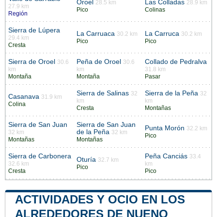
Oroel
Las Colladas
28.5 km
28.9 km
27.9 km
Pico
Colinas
Región
Sierra de Lúpera
La Carruaca
La Carruca
30.2 km
30.2 km
29.4 km
Pico
Pico
Cresta
Sierra de Oroel
Peña de Oroel
Collado de Pedralva
30.6
30.6
km
km
31.8 km
Montaña
Montaña
Pasar
Sierra de Salinas
Sierra de la Peña
32
32
Casanava
31.9 km
km
km
Colina
Cresta
Montañas
Sierra de San Juan
Sierra de San Juan
Punta Morón
32.2 km
de la Peña
32 km
32 km
Pico
Montañas
Montañas
Sierra de Carbonera
Peña Canciás
33.4
Oturía
32.7 km
32.6 km
km
Pico
Cresta
Pico
ACTIVIDADES Y OCIO EN LOS
ALREDEDORES DE NUENO