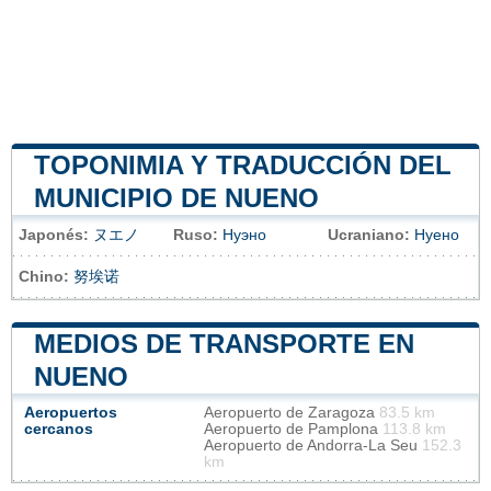
TOPONIMIA Y TRADUCCIÓN DEL
MUNICIPIO DE NUENO
Japonés:
ヌエノ
Ruso:
Нуэно
Ucraniano:
Нуено
Chino:
努埃诺
MEDIOS DE TRANSPORTE EN
NUENO
Aeropuertos
Aeropuerto de Zaragoza
83.5 km
cercanos
Aeropuerto de Pamplona
113.8 km
Aeropuerto de Andorra-La Seu
152.3
km