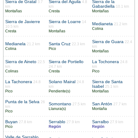
Sierra de Gratal
Sierra del Águila
Sierra de la
3.7
4.8
Gabardiella
km
km
10.1 km
Montañas
Cresta
Montañas
Sierra de Javierre
Sierra de Loarre
14
Medianeta
21.2 km
10.5 km
km
Colina
Cresta
Montañas
Sierra de Guara
22.4
Medianela
Santa Cruz
21.2 km
22.3 km
km
Colina
Pico
Montañas
Sierra de Aineto
Sierra de Portiello
La Tochonera
22.5
24.8
km
24.7 km
km
Colinas
Cresta
Pico
La Tachonera
Solano Mairal
Sierra de Santa
24.8
24.8
Isabel
km
km
25.1 km
Pico
Pendiente(s)
Montañas
Punta de la Selva
26
Somontano
San Antón
27.5 km
27.7 km
km
Llanura(s)
Montaña
Pico
Buyan
Serrablo
Sarralbo
27.8 km
27.9 km
27.9 km
Pico
Región
Región
Valle de Sarrablo