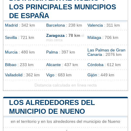
LOS PRINCIPALES MUNICIPIOS
DE ESPAÑA
Madrid
: 342 km
Barcelona
: 238 km
Valencia
: 311 km
Zaragoza
: 78 km
el
Sevilla
: 721 km
Málaga
: 706 km
más cerca
Las Palmas de Gran
Murcia
: 480 km
Palma
: 397 km
Canaria
: 2076 km
Bilbao
: 233 km
Alicante
: 437 km
Córdoba
: 612 km
Valladolid
: 362 km
Vigo
: 683 km
Gijón
: 449 km
Distancia calculada en línea recta
LOS ALREDEDORES DEL
MUNICIPIO DE NUENO
en el territorio y en los alrededores del municipio de Nueno