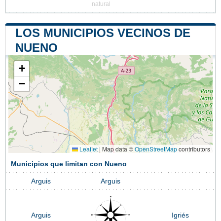
natural
LOS MUNICIPIOS VECINOS DE
NUENO
+
−
Leaflet
|
Map data ©
OpenStreetMap
contributors
Municipios que limitan con Nueno
Arguis
Arguis
Arguis
Igriés