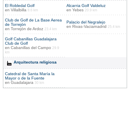
El Robledal Golf
Alcarria Golf Valdeluz
en
Villalbilla
en
Yebes
8.6 km
20.9 km
Club de Golf de La Base Aerea
Palacio del Negralejo
de Torrejón
en
Rivas-Vaciamadrid
25.4 km
en
Torrejón de Ardoz
23.4 km
Golf Cabanillas Guadalajara
Club de Golf
en
Cabanillas del Campo
29.9
km
Arquitectura religiosa
Catedral de Santa María la
Mayor o de la Fuente
en
Guadalajara
30 km