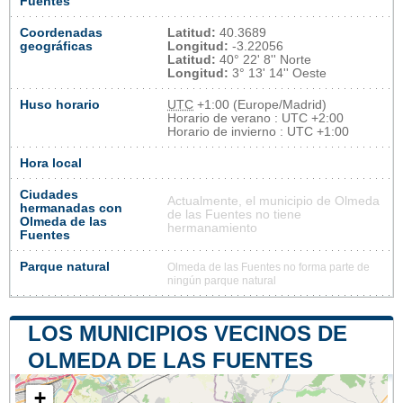
Fuentes
Coordenadas
Latitud:
40.3689
geográficas
Longitud:
-3.22056
Latitud:
40° 22' 8'' Norte
Longitud:
3° 13' 14'' Oeste
Huso horario
UTC
+1:00 (Europe/Madrid)
Horario de verano : UTC +2:00
Horario de invierno : UTC +1:00
Hora local
Ciudades
Actualmente, el municipio de Olmeda
hermanadas con
de las Fuentes no tiene
Olmeda de las
hermanamiento
Fuentes
Parque natural
Olmeda de las Fuentes no forma parte de
ningún parque natural
LOS MUNICIPIOS VECINOS DE
OLMEDA DE LAS FUENTES
+