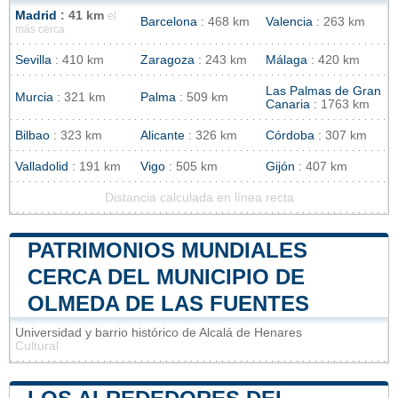
Madrid
: 41 km
el
Barcelona
: 468 km
Valencia
: 263 km
más cerca
Sevilla
: 410 km
Zaragoza
: 243 km
Málaga
: 420 km
Las Palmas de Gran
Murcia
: 321 km
Palma
: 509 km
Canaria
: 1763 km
Bilbao
: 323 km
Alicante
: 326 km
Córdoba
: 307 km
Valladolid
: 191 km
Vigo
: 505 km
Gijón
: 407 km
Distancia calculada en línea recta
PATRIMONIOS MUNDIALES
CERCA DEL MUNICIPIO DE
OLMEDA DE LAS FUENTES
Universidad y barrio histórico de Alcalá de Henares
Cultural