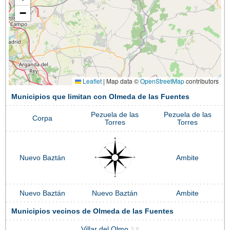
−
Leaflet
|
Map data ©
OpenStreetMap
contributors
Municipios que limitan con Olmeda de las Fuentes
Pezuela de las
Pezuela de las
Corpa
Torres
Torres
Nuevo Baztán
Ambite
Nuevo Baztán
Nuevo Baztán
Ambite
Municipios vecinos de Olmeda de las Fuentes
Villar del Olmo
3.8