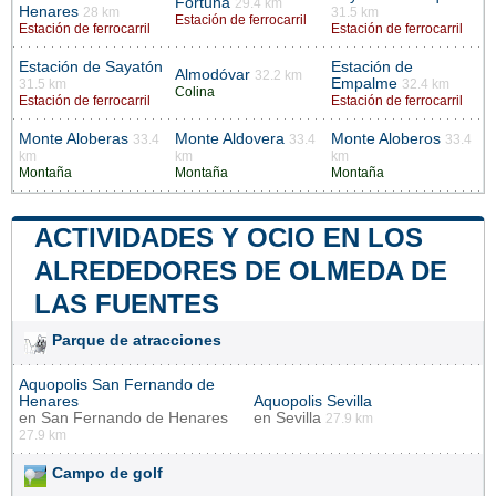
Fortuna
29.4 km
Henares
28 km
31.5 km
Estación de ferrocarril
Estación de ferrocarril
Estación de ferrocarril
Estación de Sayatón
Estación de
Almodóvar
32.2 km
Empalme
31.5 km
32.4 km
Colina
Estación de ferrocarril
Estación de ferrocarril
Monte Aloberas
Monte Aldovera
Monte Aloberos
33.4
33.4
33.4
km
km
km
Montaña
Montaña
Montaña
ACTIVIDADES Y OCIO EN LOS
ALREDEDORES DE OLMEDA DE
LAS FUENTES
Parque de atracciones
Aquopolis San Fernando de
Henares
Aquopolis Sevilla
en
San Fernando de Henares
en
Sevilla
27.9 km
27.9 km
Campo de golf