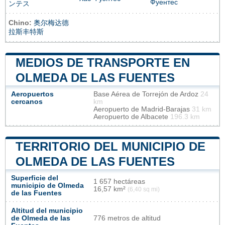
Фуентес
ンテス
Chino:
奥尔梅达德
拉斯丰特斯
MEDIOS DE TRANSPORTE EN
OLMEDA DE LAS FUENTES
Aeropuertos
Base Aérea de Torrejón de Ardoz
24
cercanos
km
Aeropuerto de Madrid-Barajas
31 km
Aeropuerto de Albacete
196.3 km
TERRITORIO DEL MUNICIPIO DE
OLMEDA DE LAS FUENTES
Superficie del
1 657 hectáreas
municipio de Olmeda
16,57 km²
(6,40 sq mi)
de las Fuentes
Altitud del municipio
de Olmeda de las
776 metros de altitud