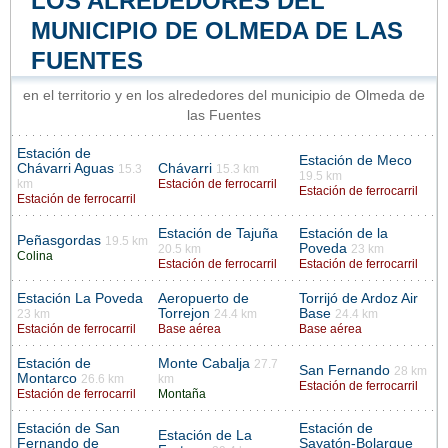
LOS ALREDEDORES DEL
MUNICIPIO DE OLMEDA DE LAS
FUENTES
en el territorio y en los alrededores del municipio de Olmeda de
las Fuentes
Estación de
Estación de Meco
Chávarri Aguas
Chávarri
15.3
15.3 km
19.5 km
km
Estación de ferrocarril
Estación de ferrocarril
Estación de ferrocarril
Estación de Tajuña
Estación de la
Peñasgordas
19.5 km
Poveda
20.5 km
23 km
Colina
Estación de ferrocarril
Estación de ferrocarril
Estación La Poveda
Aeropuerto de
Torrijó de Ardoz Air
Torrejon
Base
23 km
24.4 km
24.4 km
Estación de ferrocarril
Base aérea
Base aérea
Estación de
Monte Cabalja
27.7
San Fernando
28 km
Montarco
26.6 km
km
Estación de ferrocarril
Estación de ferrocarril
Montaña
Estación de San
Estación de
Estación de La
Fernando de
Sayatón-Bolarque