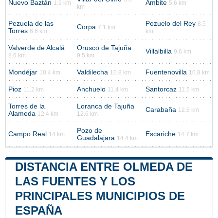
Nuevo Baztán
Ambite
1.9 km
5.6 km
km
Pezuela de las
Pozuelo del Rey
8.5
Corpa
7.1 km
Torres
6.6 km
km
Valverde de Alcalá
Orusco de Tajuña
Villalbilla
9.6 km
8.6 km
9.5 km
Mondéjar
Valdilecha
Fuentenovilla
10.4 km
10.8 km
10.8 km
Pioz
Anchuelo
Santorcaz
11.2 km
11.4 km
11.5 km
Torres de la
Loranca de Tajuña
Carabaña
12.6 km
Alameda
12.4 km
12.6 km
Pozo de
Campo Real
Escariche
14 km
14.7 km
Guadalajara
14.4 km
DISTANCIA ENTRE OLMEDA DE
LAS FUENTES Y LOS
PRINCIPALES MUNICIPIOS DE
ESPAÑA