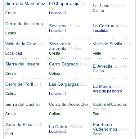
Sierra de Maribañez
El Chaparralejo
11
La Tiesa
11.4 km
8.8 km
km
Colina
Cresta
Localidad
Cerro de los Tunos
Sevillano
La Caleruela
15.7 km
16 km
12.5 km
Localidad
Localidad
Colina
Valle de la Cruz
Sierra de la
Valle de Sevilla
17.4
17.5
Zarzuela
km
17.4 km
km
Localidad
Cresta
Valle
Sierra del Integral
Cerro Sagrado
18.8
El Arrecife
21.3 km
18.1 km
km
Colina
Cresta
Colina
Cerro del Toril
Las Gargáligas
22.1
22.5
La Muela
22.7 km
km
km
Área de pastoreo
Colina
Localidad
Sierra del Castillo
Cerro del Acebuche
Vado del Canchar
23.3 km
23.4 km
24.5 km
Cresta
Colina
Ford
Vado de Piñas
Puerto de
24.5
La Cabra
25.5 km
Valdehornos
km
26 km
Localidad
Ford
Pasar