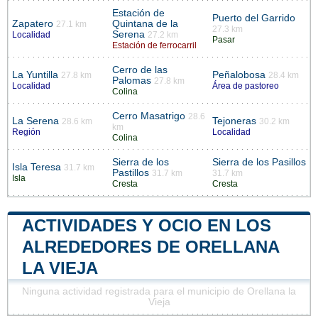
Estación de
Puerto del Garrido
Zapatero
Quintana de la
27.1 km
27.3 km
Serena
Localidad
27.2 km
Pasar
Estación de ferrocarril
Cerro de las
La Yuntilla
Peñalobosa
27.8 km
28.4 km
Palomas
27.8 km
Localidad
Área de pastoreo
Colina
Cerro Masatrigo
28.6
La Serena
Tejoneras
28.6 km
30.2 km
km
Región
Localidad
Colina
Sierra de los
Sierra de los Pasillos
Isla Teresa
31.7 km
Pastillos
31.7 km
31.7 km
Isla
Cresta
Cresta
ACTIVIDADES Y OCIO EN LOS
ALREDEDORES DE ORELLANA
LA VIEJA
Ninguna actividad registrada para el municipio de Orellana la
Vieja