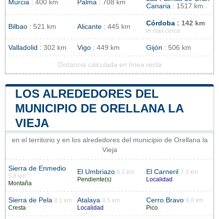
Murcia
: 400 km
Palma
: 708 km
Canaria
: 1517 km
Córdoba
: 142 km
Bilbao
: 521 km
Alicante
: 445 km
el más cerca
Valladolid
: 302 km
Vigo
: 449 km
Gijón
: 506 km
Distancia calculada en línea recta
LOS ALREDEDORES DEL
MUNICIPIO DE ORELLANA LA
VIEJA
en el territorio y en los alrededores del municipio de Orellana la
Vieja
Sierra de Enmedio
El Umbriazo
El Carneril
6.2 km
7.3 km
5.8 km
Pendiente(s)
Localidad
Montaña
Sierra de Pela
Atalaya
Cerro Bravo
8.1 km
8.5 km
8.8 km
Cresta
Localidad
Pico