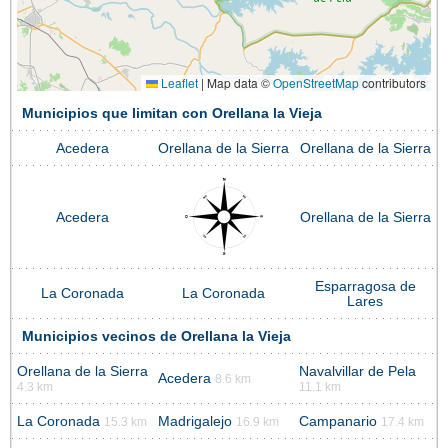
Leaflet
|
Map data ©
OpenStreetMap
contributors
Municipios que limitan con Orellana la Vieja
Acedera
Orellana de la Sierra
Orellana de la Sierra
Acedera
Orellana de la Sierra
Esparragosa de
La Coronada
La Coronada
Lares
Municipios vecinos de Orellana la Vieja
Orellana de la Sierra
Navalvillar de Pela
Acedera
8.6 km
4.3 km
11.1 km
La Coronada
Madrigalejo
Campanario
15.3 km
16.9 km
17.4 km