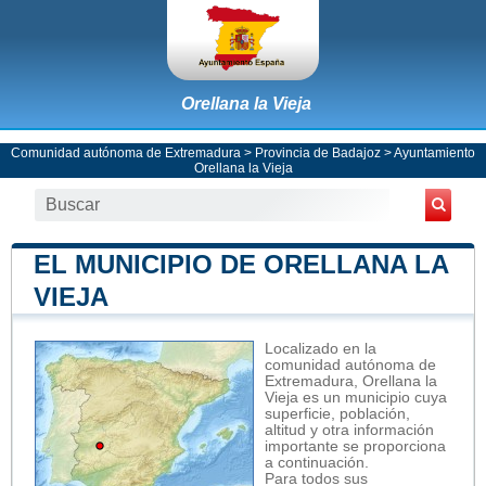
Orellana la Vieja
Comunidad autónoma de Extremadura
>
Provincia de Badajoz
>
Ayuntamiento
Orellana la Vieja
EL MUNICIPIO DE ORELLANA LA
VIEJA
Localizado en la
comunidad autónoma de
Extremadura, Orellana la
Vieja es un municipio cuya
superficie, población,
altitud y otra información
importante se proporciona
a continuación.
Para todos sus