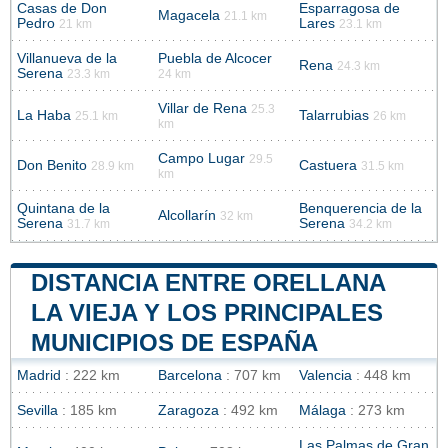
Casas de Don
Esparragosa de
Magacela
21.1 km
Pedro
Lares
21 km
23.1 km
Villanueva de la
Puebla de Alcocer
Rena
24.3 km
Serena
23.3 km
24 km
Villar de Rena
25.3
La Haba
Talarrubias
25.1 km
26 km
km
Campo Lugar
29.5
Don Benito
Castuera
28.9 km
31.5 km
km
Quintana de la
Benquerencia de la
Alcollarín
32 km
Serena
Serena
31.7 km
34.2 km
DISTANCIA ENTRE ORELLANA
LA VIEJA Y LOS PRINCIPALES
MUNICIPIOS DE ESPAÑA
Madrid
: 222 km
Barcelona
: 707 km
Valencia
: 448 km
Sevilla
: 185 km
Zaragoza
: 492 km
Málaga
: 273 km
Las Palmas de Gran