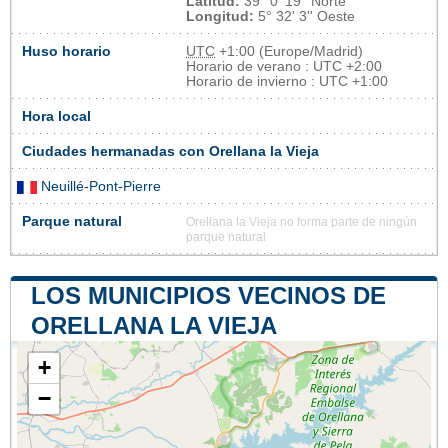
Latitud:
39° 0' 19'' Norte
Longitud:
5° 32' 3'' Oeste
Huso horario
UTC
+1:00 (Europe/Madrid)
Horario de verano : UTC +2:00
Horario de invierno : UTC +1:00
Hora local
Ciudades hermanadas con Orellana la Vieja
Neuillé-Pont-Pierre
Parque natural
Orellana la Vieja no forma parte de ningún
parque natural
LOS MUNICIPIOS VECINOS DE
ORELLANA LA VIEJA
+
−