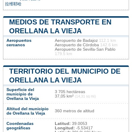
拉维耶哈
MEDIOS DE TRANSPORTE EN
ORELLANA LA VIEJA
Aeropuertos
Aeropuerto de Badajoz
112.1 km
cercanos
Aeropuerto de Córdoba
142.6 km
Aeropuerto de Sevilla-San Pablo
179.5 km
TERRITORIO DEL MUNICIPIO DE
ORELLANA LA VIEJA
Superficie del
3 705 hectáreas
municipio de
37,05 km²
(14,31 sq mi)
Orellana la Vieja
Altitud del municipio
360 metros de altitud
de Orellana la Vieja
Coordenadas
Latitud:
39.0053
geográficas
Longitud:
-5.53417