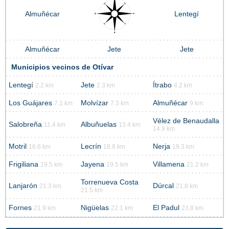
Almuñécar
Lentegí
Almuñécar
Jete
Jete
Municipios vecinos de Otívar
Lentegí
Jete
Ítrabo
2.2 km
2.3 km
4.2 km
Los Guájares
Molvízar
Almuñécar
7.1 km
7.3 km
9 km
Vélez de Benaudalla
Salobreña
Albuñuelas
11.4 km
13.4 km
14.9 km
Motril
Lecrín
Nerja
16.6 km
18.8 km
19.3 km
Frigiliana
Jayena
Villamena
19.5 km
19.5 km
21.2 km
Torrenueva Costa
Lanjarón
Dúrcal
21.3 km
21.8 km
21.5 km
Fornes
Nigüelas
El Padul
21.9 km
22.1 km
23.8 km