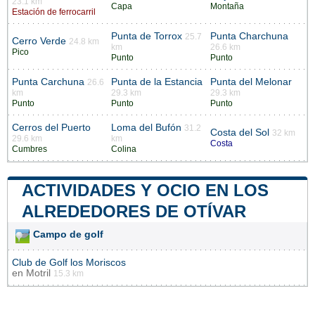
23.1 km
Capa
Montaña
Estación de ferrocarril
Punta de Torrox
Punta Charchuna
25.7
Cerro Verde
24.8 km
km
26.6 km
Pico
Punto
Punto
Punta Carchuna
Punta de la Estancia
Punta del Melonar
26.6
km
29.3 km
29.3 km
Punto
Punto
Punto
Cerros del Puerto
Loma del Bufón
31.2
Costa del Sol
32 km
29.6 km
km
Costa
Cumbres
Colina
ACTIVIDADES Y OCIO EN LOS
ALREDEDORES DE OTÍVAR
Campo de golf
Club de Golf los Moriscos
en
Motril
15.3 km