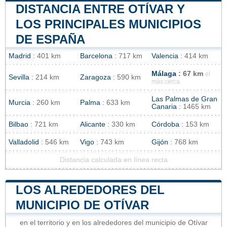
DISTANCIA ENTRE OTÍVAR Y
LOS PRINCIPALES MUNICIPIOS
DE ESPAÑA
Madrid
: 401 km
Barcelona
: 717 km
Valencia
: 414 km
Málaga
: 67 km
el
Sevilla
: 214 km
Zaragoza
: 590 km
más cerca
Las Palmas de Gran
Murcia
: 260 km
Palma
: 633 km
Canaria
: 1465 km
Bilbao
: 721 km
Alicante
: 330 km
Córdoba
: 153 km
Valladolid
: 546 km
Vigo
: 743 km
Gijón
: 768 km
Distancia calculada en línea recta
LOS ALREDEDORES DEL
MUNICIPIO DE OTÍVAR
en el territorio y en los alrededores del municipio de Otívar