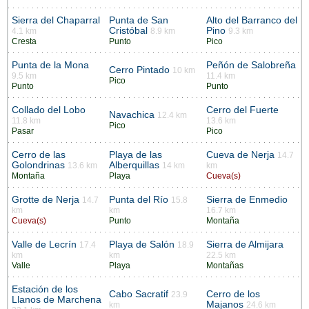
Sierra del Chaparral
Punta de San
Alto del Barranco del
Cristóbal
Pino
4.1 km
8.9 km
9.3 km
Cresta
Punto
Pico
Punta de la Mona
Peñón de Salobreña
Cerro Pintado
10 km
9.5 km
11.4 km
Pico
Punto
Punto
Collado del Lobo
Cerro del Fuerte
Navachica
12.4 km
11.8 km
13.6 km
Pico
Pasar
Pico
Cerro de las
Playa de las
Cueva de Nerja
14.7
Golondrinas
Alberquillas
13.6 km
14 km
km
Montaña
Playa
Cueva(s)
Grotte de Nerja
Punta del Río
Sierra de Enmedio
14.7
15.8
km
km
16.7 km
Cueva(s)
Punto
Montaña
Valle de Lecrín
Playa de Salón
Sierra de Almijara
17.4
18.9
km
km
22.5 km
Valle
Playa
Montañas
Estación de los
Cabo Sacratif
Cerro de los
23.9
Llanos de Marchena
Majanos
km
24.6 km