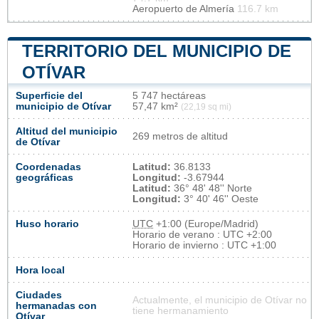
Aeropuerto de Almería
116.7 km
TERRITORIO DEL MUNICIPIO DE
OTÍVAR
Superficie del
5 747 hectáreas
municipio de Otívar
57,47 km²
(22,19 sq mi)
Altitud del municipio
269 metros de altitud
de Otívar
Coordenadas
Latitud:
36.8133
geográficas
Longitud:
-3.67944
Latitud:
36° 48' 48'' Norte
Longitud:
3° 40' 46'' Oeste
Huso horario
UTC
+1:00 (Europe/Madrid)
Horario de verano : UTC +2:00
Horario de invierno : UTC +1:00
Hora local
Ciudades
Actualmente, el municipio de Otívar no
hermanadas con
tiene hermanamiento
Otívar