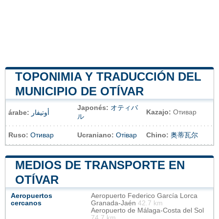
TOPONIMIA Y TRADUCCIÓN DEL
MUNICIPIO DE OTÍVAR
Japonés:
オティバ
Kazajo:
Отивар
árabe:
أوتيفار
ル
Ruso:
Отивар
Ucraniano:
Отівар
Chino:
奥蒂瓦尔
MEDIOS DE TRANSPORTE EN
OTÍVAR
Aeropuertos
Aeropuerto Federico García Lorca
cercanos
Granada-Jaén
42.7 km
Aeropuerto de Málaga-Costa del Sol
74.7 km