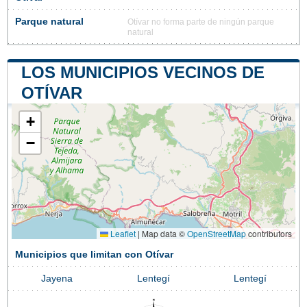
Parque natural
Otívar no forma parte de ningún parque
natural
LOS MUNICIPIOS VECINOS DE
OTÍVAR
+
−
Leaflet
|
Map data ©
OpenStreetMap
contributors
Municipios que limitan con Otívar
Jayena
Lentegí
Lentegí