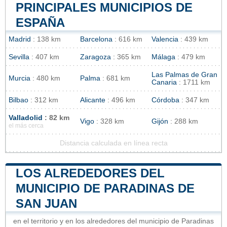
PRINCIPALES MUNICIPIOS DE
ESPAÑA
Madrid
: 138 km
Barcelona
: 616 km
Valencia
: 439 km
Sevilla
: 407 km
Zaragoza
: 365 km
Málaga
: 479 km
Las Palmas de Gran
Murcia
: 480 km
Palma
: 681 km
Canaria
: 1711 km
Bilbao
: 312 km
Alicante
: 496 km
Córdoba
: 347 km
Valladolid
: 82 km
Vigo
: 328 km
Gijón
: 288 km
el más cerca
Distancia calculada en línea recta
LOS ALREDEDORES DEL
MUNICIPIO DE PARADINAS DE
SAN JUAN
en el territorio y en los alrededores del municipio de Paradinas