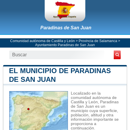
Paradinas de San Juan
Comunidad autónoma de Castilla y León
>
Provincia de Salamanca
>
Ayuntamiento Paradinas de San Juan
EL MUNICIPIO DE PARADINAS
DE SAN JUAN
Localizado en la
comunidad autónoma de
Castilla y León, Paradinas
de San Juan es un
municipio cuya superficie,
población, altitud y otra
información importante se
proporciona a
continuación.