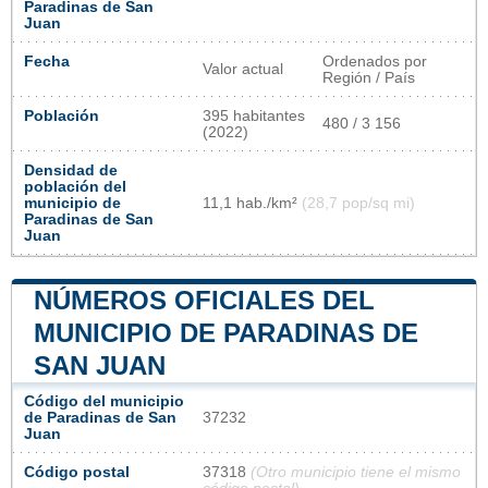
Paradinas de San
Juan
Fecha
Ordenados por
Valor actual
Región / País
Población
395 habitantes
480 / 3 156
(2022)
Densidad de
población del
municipio de
11,1 hab./km²
(28,7 pop/sq mi)
Paradinas de San
Juan
NÚMEROS OFICIALES DEL
MUNICIPIO DE PARADINAS DE
SAN JUAN
Código del municipio
de Paradinas de San
37232
Juan
Código postal
37318
(Otro municipio tiene el mismo