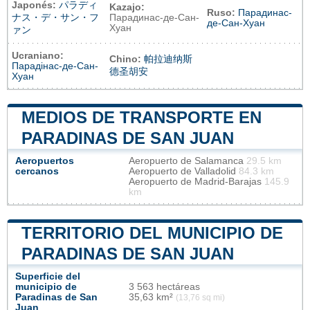
Japonés:
パラディ
Kazajo:
Ruso:
Парадинас-
ナス・デ・サン・フ
Парадинас-де-Сан-
де-Сан-Хуан
Хуан
ァン
Ucraniano:
Chino:
帕拉迪纳斯
Парадінас-де-Сан-
德圣胡安
Хуан
MEDIOS DE TRANSPORTE EN
PARADINAS DE SAN JUAN
Aeropuertos
Aeropuerto de Salamanca
29.5 km
cercanos
Aeropuerto de Valladolid
84.3 km
Aeropuerto de Madrid-Barajas
145.9
km
TERRITORIO DEL MUNICIPIO DE
PARADINAS DE SAN JUAN
Superficie del
municipio de
3 563 hectáreas
Paradinas de San
35,63 km²
(13,76 sq mi)
Juan