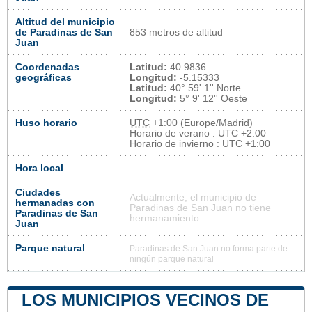
Altitud del municipio
de Paradinas de San
853 metros de altitud
Juan
Coordenadas
Latitud:
40.9836
geográficas
Longitud:
-5.15333
Latitud:
40° 59' 1'' Norte
Longitud:
5° 9' 12'' Oeste
Huso horario
UTC
+1:00 (Europe/Madrid)
Horario de verano : UTC +2:00
Horario de invierno : UTC +1:00
Hora local
Ciudades
Actualmente, el municipio de
hermanadas con
Paradinas de San Juan no tiene
Paradinas de San
hermanamiento
Juan
Parque natural
Paradinas de San Juan no forma parte de
ningún parque natural
LOS MUNICIPIOS VECINOS DE