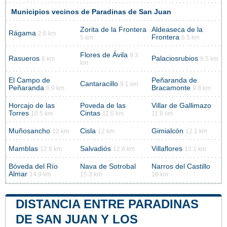
Municipios vecinos de Paradinas de San Juan
Zorita de la Frontera
Aldeaseca de la
Rágama
2.6 km
Frontera
5 km
6.5 km
Flores de Ávila
8.3
Rasueros
Palaciosrubios
8 km
8.5 km
km
El Campo de
Peñaranda de
Cantaracillo
9.1 km
Peñaranda
Bracamonte
8.9 km
9.8 km
Horcajo de las
Poveda de las
Villar de Gallimazo
Torres
Cintas
10.5 km
11.6 km
11.8 km
Muñosancho
Cisla
Gimialcón
12 km
12 km
12.1 km
Mamblas
Salvadiós
Villaflores
12.6 km
12.8 km
13.1 km
Bóveda del Río
Nava de Sotrobal
Narros del Castillo
Almar
14.9 km
15.3 km
16 km
DISTANCIA ENTRE PARADINAS
DE SAN JUAN Y LOS