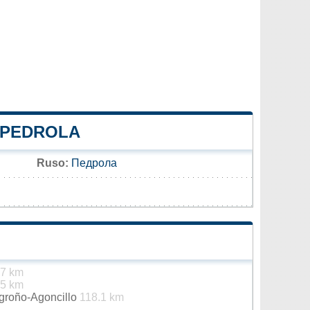
E PEDROLA
Ruso:
Педрола
.7 km
5 km
ogroño-Agoncillo
118.1 km