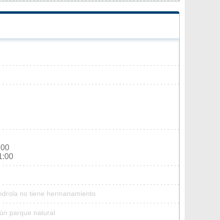
:00
1:00
Pedrola no tiene hermanamiento
ún parque natural