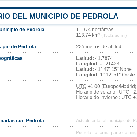
IO DEL MUNICIPIO DE PEDROLA
unicipio de Pedrola
11 374 hectáreas
113,74 km²
(43,92 sq mi)
cipio de Pedrola
235 metros de altitud
ográficas
Latitud:
41.7874
Longitud:
-1.21423
Latitud:
41° 47' 15'' Norte
Longitud:
1° 12' 51'' Oeste
UTC
+1:00 (Europe/Madrid)
Horario de verano : UTC +2
Horario de invierno : UTC +
nadas con Pedrola
Actualmente, el municipio de 
Pedrola no forma parte de ning