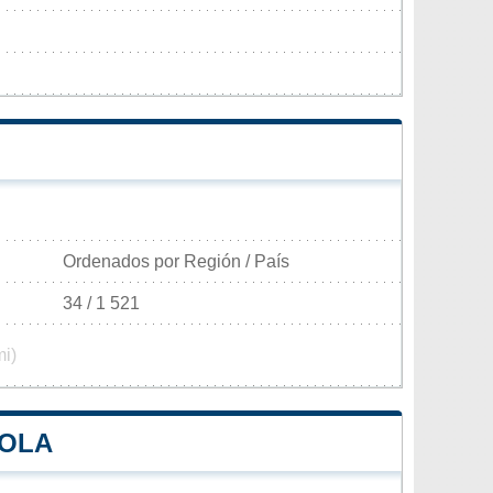
Ordenados por Región / País
34 / 1 521
mi)
ROLA