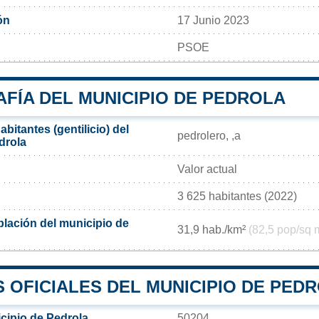
ón
17 Junio 2023
PSOE
FÍA DEL MUNICIPIO DE PEDROLA
bitantes (gentilicio) del
pedrolero, ,a
drola
Valor actual
3 625 habitantes (2022)
lación del municipio de
31,9 hab./km²
(82,5 pop/sq 
 OFICIALES DEL MUNICIPIO DE PED
cipio de Pedrola
50204