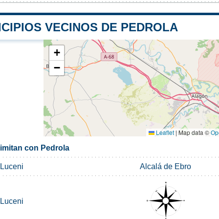
ICIPIOS VECINOS DE PEDROLA
+
−
Leaflet
|
Map data ©
Op
limitan con Pedrola
Luceni
Alcalá de Ebro
Luceni