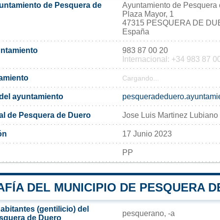
yuntamiento de Pesquera de
Ayuntamiento de Pesquera
Plaza Mayor, 1
47315 PESQUERA DE D
España
untamiento
983 87 00 20
Internacional: +34 983 87 0
tamiento
Cargando...
l del ayuntamiento
pesqueradeduero.ayuntamie
al de Pesquera de Duero
Jose Luis Martinez Lubiano
ón
17 Junio 2023
PP
FÍA DEL MUNICIPIO DE PESQUERA D
bitantes (gentilicio) del
pesquerano, -a
esquera de Duero