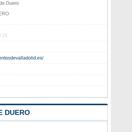
 de Duero
UERO
0 20
ntosdevalladolid.es/
E DUERO