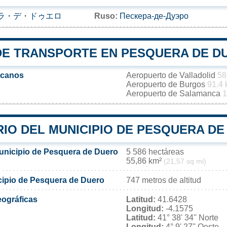
ラ・デ・ドゥエロ
Ruso:
Пескера-де-Дуэро
DE TRANSPORTE EN PESQUERA DE D
rcanos
Aeropuerto de Valladolid
58
Aeropuerto de Burgos
91.4
Aeropuerto de Salamanca
1
RIO DEL MUNICIPIO DE PESQUERA D
municipio de Pesquera de Duero
5 586 hectáreas
55,86 km²
(21,57 sq mi)
icipio de Pesquera de Duero
747 metros de altitud
ográficas
Latitud:
41.6428
Longitud:
-4.1575
Latitud:
41° 38' 34'' Norte
Longitud:
4° 9' 27'' Oeste