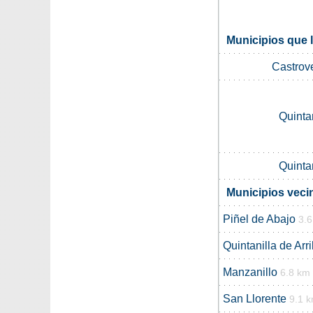
Municipios que 
Castrov
Quintan
Quintan
Municipios veci
Piñel de Abajo
3.
Quintanilla de Arr
Manzanillo
6.8 km
San Llorente
9.1 