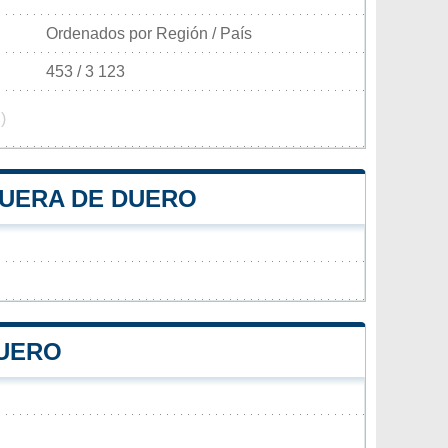
Ordenados por Región / País
453 / 3 123
)
QUERA DE DUERO
DUERO