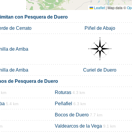
Leaflet
|
Map data ©
Op
limitan con Pesquera de Duero
erde de Cerrato
Piñel de Abajo
illa de Arriba
illa de Arriba
Curiel de Duero
nos de Pesquera de Duero
Roturas
6 km
4.3 km
iba
Peñafiel
5.4 km
6.3 km
Bocos de Duero
7.7 km
Valdearcos de la Vega
km
9.1 km