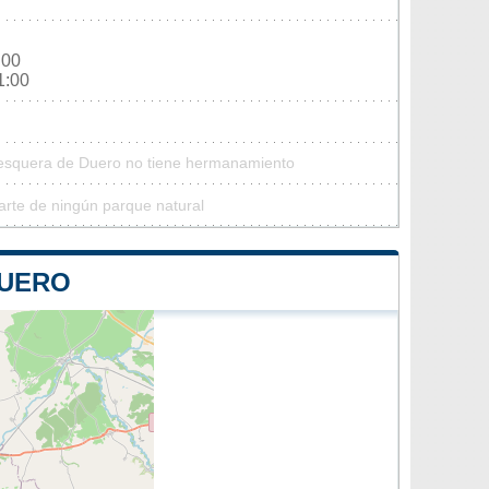
:00
1:00
Pesquera de Duero no tiene hermanamiento
rte de ningún parque natural
DUERO