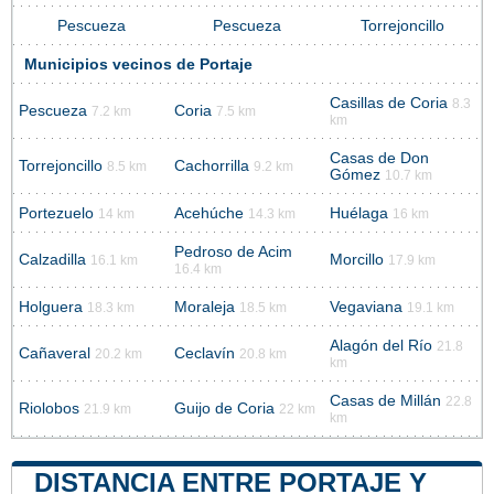
Pescueza
Pescueza
Torrejoncillo
Municipios vecinos de Portaje
Casillas de Coria
8.3
Pescueza
Coria
7.2 km
7.5 km
km
Casas de Don
Torrejoncillo
Cachorrilla
8.5 km
9.2 km
Gómez
10.7 km
Portezuelo
Acehúche
Huélaga
14 km
14.3 km
16 km
Pedroso de Acim
Calzadilla
Morcillo
16.1 km
17.9 km
16.4 km
Holguera
Moraleja
Vegaviana
18.3 km
18.5 km
19.1 km
Alagón del Río
21.8
Cañaveral
Ceclavín
20.2 km
20.8 km
km
Casas de Millán
22.8
Riolobos
Guijo de Coria
21.9 km
22 km
km
DISTANCIA ENTRE PORTAJE Y