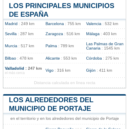
LOS PRINCIPALES MUNICIPIOS
DE ESPAÑA
Madrid
: 249 km
Barcelona
: 755 km
Valencia
: 532 km
Sevilla
: 287 km
Zaragoza
: 516 km
Málaga
: 403 km
Las Palmas de Gran
Murcia
: 517 km
Palma
: 789 km
Canaria
: 1545 km
Bilbao
: 478 km
Alicante
: 553 km
Córdoba
: 275 km
Valladolid
: 247 km
Vigo
: 316 km
Gijón
: 411 km
el más cerca
Distancia calculada en línea recta
LOS ALREDEDORES DEL
MUNICIPIO DE PORTAJE
en el territorio y en los alrededores del municipio de Portaje