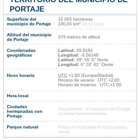
PORTAJE
Superficie del
10 055 hectáreas
municipio de Portaje
100,55 km²
(38,82 sq mi)
Altitud del municipio
379 metros de altitud
de Portaje
Coordenadas
Latitud:
39.9184
geográficas
Longitud:
-6.56148
Latitud:
39° 55' 6'' Norte
Longitud:
6° 33' 41'' Oeste
Huso horario
UTC
+1:00 (Europe/Madrid)
Horario de verano : UTC +2:00
Horario de invierno : UTC +1:00
Hora local
Ciudades
Actualmente, el municipio de Portaje
hermanadas con
no tiene hermanamiento
Portaje
Parque natural
Portaje no forma parte de ningún parque
natural