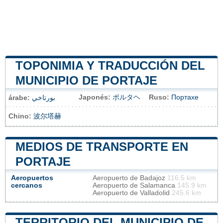
TOPONIMIA Y TRADUCCIÓN DEL
MUNICIPIO DE PORTAJE
Japonés:
ポルタヘ
Ruso:
Портахе
árabe:
بورتاخي
Chino:
波尔塔赫
MEDIOS DE TRANSPORTE EN
PORTAJE
Aeropuertos
Aeropuerto de Badajoz
116.5 km
cercanos
Aeropuerto de Salamanca
145.9 km
Aeropuerto de Valladolid
245.6 km
TERRITORIO DEL MUNICIPIO DE