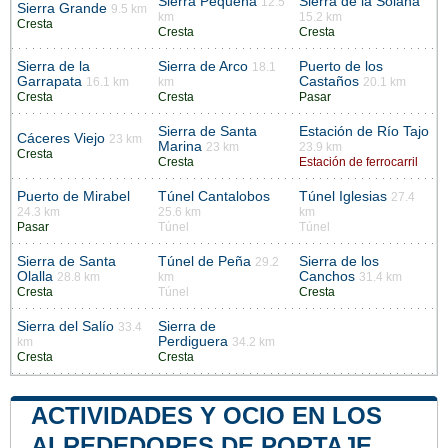
Sierra Pequeña
Sierra de la Solana
12.5
Sierra Grande
9.5 km
km
15.2 km
Cresta
Cresta
Cresta
Sierra de la
Sierra de Arco
Puerto de los
18.1
Garrapata
Castaños
16.1 km
km
20.1 km
Cresta
Cresta
Pasar
Sierra de Santa
Estación de Río Tajo
Cáceres Viejo
23 km
Marina
23 km
23.9 km
Cresta
Cresta
Estación de ferrocarril
Puerto de Mirabel
Túnel Cantalobos
Túnel Iglesias
27.4
24.3 km
25.6 km
km
Pasar
Túnel
Túnel
Sierra de Santa
Túnel de Peña
Sierra de los
29.2
Olalla
Canchos
28.8 km
km
31.4 km
Cresta
Túnel
Cresta
Sierra del Salío
Sierra de
33.4
Perdiguera
km
34.2 km
Cresta
Cresta
ACTIVIDADES Y OCIO EN LOS
ALREDEDORES DE PORTAJE