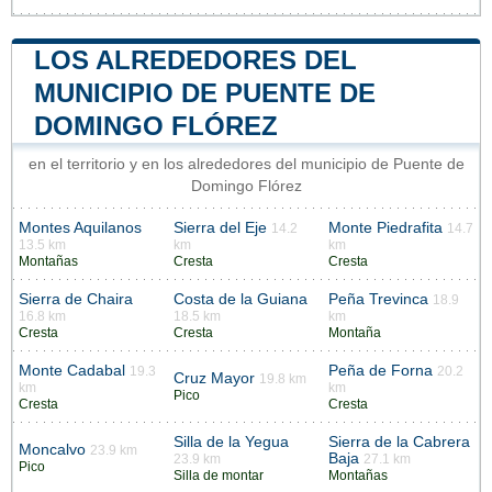
LOS ALREDEDORES DEL
MUNICIPIO DE PUENTE DE
DOMINGO FLÓREZ
en el territorio y en los alrededores del municipio de Puente de
Domingo Flórez
Montes Aquilanos
Sierra del Eje
Monte Piedrafita
14.2
14.7
13.5 km
km
km
Montañas
Cresta
Cresta
Sierra de Chaira
Costa de la Guiana
Peña Trevinca
18.9
16.8 km
18.5 km
km
Cresta
Cresta
Montaña
Monte Cadabal
Peña de Forna
19.3
20.2
Cruz Mayor
19.8 km
km
km
Pico
Cresta
Cresta
Silla de la Yegua
Sierra de la Cabrera
Moncalvo
23.9 km
Baja
23.9 km
27.1 km
Pico
Silla de montar
Montañas