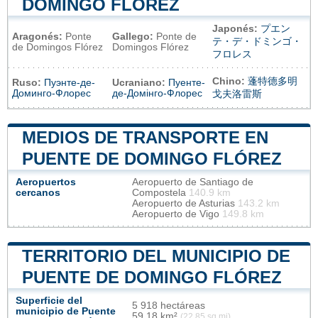
DOMINGO FLÓREZ
Japonés:
プエン
Aragonés:
Ponte
Gallego:
Ponte de
テ・デ・ドミンゴ・
de Domingos Flórez
Domingos Flórez
フロレス
Chino:
蓬特德多明
Ruso:
Пуэнте-де-
Ucraniano:
Пуенте-
Доминго-Флорес
де-Домінго-Флорес
戈夫洛雷斯
MEDIOS DE TRANSPORTE EN
PUENTE DE DOMINGO FLÓREZ
Aeropuertos
Aeropuerto de Santiago de
cercanos
Compostela
140.9 km
Aeropuerto de Asturias
143.2 km
Aeropuerto de Vigo
149.8 km
TERRITORIO DEL MUNICIPIO DE
PUENTE DE DOMINGO FLÓREZ
Superficie del
5 918 hectáreas
municipio de Puente
59,18 km²
(22,85 sq mi)