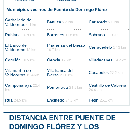
Municipios vecinos de Puente de Domingo Flórez
Carballeda de
Benuza
Carucedo
9.4 km
9.8 km
Valdeorras
6.1 km
Rubiana
Borrenes
Sobrado
10.9 km
11.8 km
11.9 km
El Barco de
Priaranza del Bierzo
Carracedelo
17.3 km
Valdeorras
13 km
16.7 km
Corullón
Oencia
Villadecanes
18.5 km
19 km
19.2 km
Villamartín de
Villafranca del
Cacabelos
22.2 km
Valdeorras
Bierzo
19.4 km
21.6 km
Camponaraya
Castrillo de Cabrera
22.4
Ponferrada
24.1 km
km
24.4 km
Rúa
Encinedo
Petín
24.5 km
24.8 km
25.1 km
DISTANCIA ENTRE PUENTE DE
DOMINGO FLÓREZ Y LOS