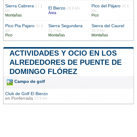
Sierra Cabrera
Pico del Pájaro
27.1
31.6
El Bierzo
28.8 km
km
km
Área
Montañas
Pico
Pico Pia Pajaro
Sierra Segundera
Sierra del Caurel
31.6
km
31.7 km
33.9 km
Pico
Montañas
Montañas
ACTIVIDADES Y OCIO EN LOS
ALREDEDORES DE PUENTE DE
DOMINGO FLÓREZ
Campo de golf
Club de Golf El Bierzo
en
Ponferrada
23.9 km