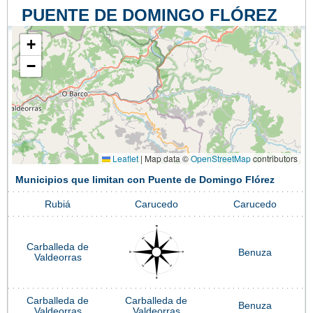
PUENTE DE DOMINGO FLÓREZ
+
−
Leaflet
|
Map data ©
OpenStreetMap
contributors
Municipios que limitan con Puente de Domingo Flórez
Rubiá
Carucedo
Carucedo
Carballeda de
Benuza
Valdeorras
Carballeda de
Carballeda de
Benuza
Valdeorras
Valdeorras