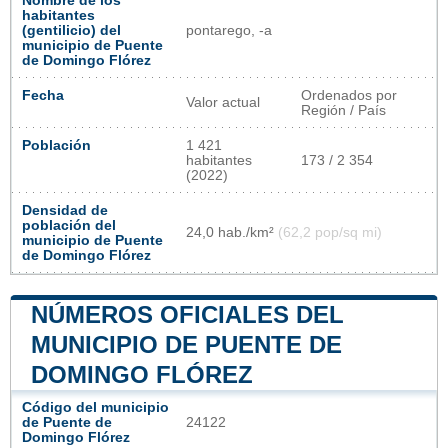
Nombre de los
habitantes
(gentilicio) del
pontarego, -a
municipio de Puente
de Domingo Flórez
Fecha
Ordenados por
Valor actual
Región / País
Población
1 421
habitantes
173 / 2 354
(2022)
Densidad de
población del
24,0 hab./km²
(62,2 pop/sq mi)
municipio de Puente
de Domingo Flórez
NÚMEROS OFICIALES DEL
MUNICIPIO DE PUENTE DE
DOMINGO FLÓREZ
Código del municipio
de Puente de
24122
Domingo Flórez