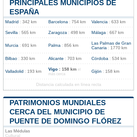
PRINCIPALES MUNICIPIOS DE
ESPAÑA
Madrid
: 342 km
Barcelona
: 754 km
Valencia
: 633 km
Sevilla
: 565 km
Zaragoza
: 498 km
Málaga
: 667 km
Las Palmas de Gran
Murcia
: 691 km
Palma
: 856 km
Canaria
: 1770 km
Bilbao
: 330 km
Alicante
: 703 km
Córdoba
: 534 km
Vigo
: 158 km
el
Valladolid
: 193 km
Gijón
: 158 km
más cerca
Distancia calculada en línea recta
PATRIMONIOS MUNDIALES
CERCA DEL MUNICIPIO DE
PUENTE DE DOMINGO FLÓREZ
Las Médulas
Cultural