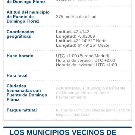
de Domingo Flórez
Altitud del municipio
de Puente de
375 metros de altitud
Domingo Flórez
Coordenadas
Latitud:
42.4142
geográficas
Longitud:
-6.82389
Latitud:
42° 24' 51'' Norte
Longitud:
6° 49' 26'' Oeste
Huso horario
UTC
+1:00 (Europe/Madrid)
Horario de verano : UTC +2:00
Horario de invierno : UTC +1:00
Hora local
Ciudades
Actualmente, el municipio de Puente
hermanadas con
de Domingo Flórez no tiene
Puente de Domingo
hermanamiento
Flórez
Parque natural
Puente de Domingo Flórez no forma parte de
ningún parque natural
LOS MUNICIPIOS VECINOS DE