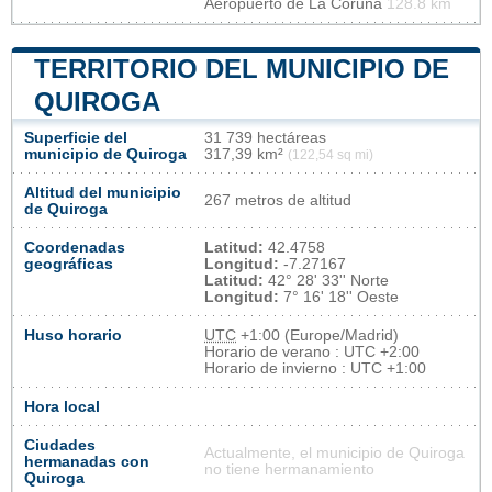
Aeropuerto de La Coruña
128.8 km
TERRITORIO DEL MUNICIPIO DE
QUIROGA
Superficie del
31 739 hectáreas
municipio de Quiroga
317,39 km²
(122,54 sq mi)
Altitud del municipio
267 metros de altitud
de Quiroga
Coordenadas
Latitud:
42.4758
geográficas
Longitud:
-7.27167
Latitud:
42° 28' 33'' Norte
Longitud:
7° 16' 18'' Oeste
Huso horario
UTC
+1:00 (Europe/Madrid)
Horario de verano : UTC +2:00
Horario de invierno : UTC +1:00
Hora local
Ciudades
Actualmente, el municipio de Quiroga
hermanadas con
no tiene hermanamiento
Quiroga