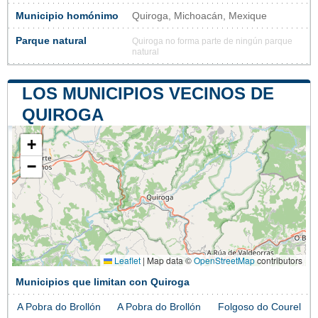
Municipio homónimo
Quiroga, Michoacán, Mexique
Parque natural
Quiroga no forma parte de ningún parque
natural
LOS MUNICIPIOS VECINOS DE
QUIROGA
+
−
Leaflet
|
Map data ©
OpenStreetMap
contributors
Municipios que limitan con Quiroga
A Pobra do Brollón
A Pobra do Brollón
Folgoso do Courel