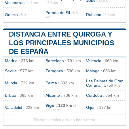
Sober
25.9 km
Valdeorras
24.7 km
25.6 km
Parada de Sil
26.5
Oencia
Rubiana
25.9 km
26.7 km
km
DISTANCIA ENTRE QUIROGA Y
LOS PRINCIPALES MUNICIPIOS
DE ESPAÑA
Madrid
: 376 km
Barcelona
: 791 km
Valencia
: 669 km
Sevilla
: 577 km
Zaragoza
: 536 km
Málaga
: 686 km
Las Palmas de Gran
Murcia
: 722 km
Palma
: 893 km
Canaria
: 1759 km
Bilbao
: 363 km
Alicante
: 736 km
Córdoba
: 554 km
Vigo
: 123 km
el
Valladolid
: 229 km
Gijón
: 177 km
más cerca
Distancia calculada en línea recta