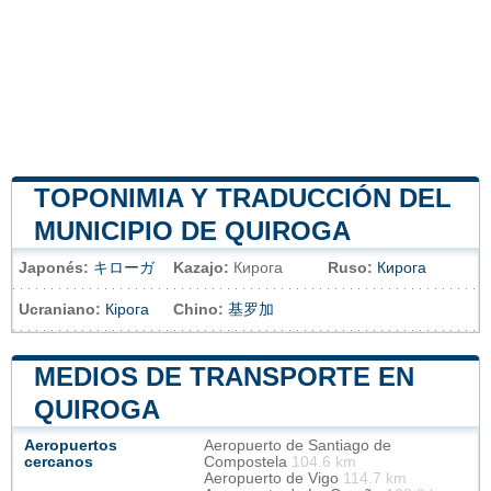
TOPONIMIA Y TRADUCCIÓN DEL
MUNICIPIO DE QUIROGA
Japonés:
キローガ
Kazajo:
Кирога
Ruso:
Кирога
Ucraniano:
Кірога
Chino:
基罗加
MEDIOS DE TRANSPORTE EN
QUIROGA
Aeropuertos
Aeropuerto de Santiago de
cercanos
Compostela
104.6 km
Aeropuerto de Vigo
114.7 km