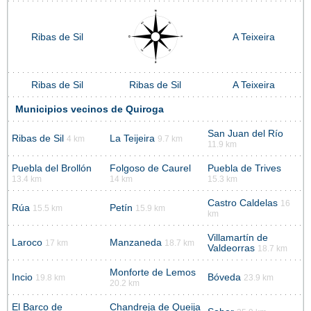
Ribas de Sil
A Teixeira
Ribas de Sil
Ribas de Sil
A Teixeira
Municipios vecinos de Quiroga
San Juan del Río
Ribas de Sil
La Teijeira
4 km
9.7 km
11.9 km
Puebla del Brollón
Folgoso de Caurel
Puebla de Trives
13.4 km
14 km
15.3 km
Castro Caldelas
16
Rúa
Petín
15.5 km
15.9 km
km
Villamartín de
Laroco
Manzaneda
17 km
18.7 km
Valdeorras
18.7 km
Monforte de Lemos
Incio
Bóveda
19.8 km
23.9 km
20.2 km
El Barco de
Chandreja de Queija