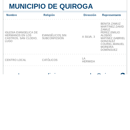
MUNICIPIO DE QUIROGA
Nombre
Religión
Dirección
Representante
BENITA ZAMUZ
MARTÍNEZ,DAVID
ZAMUZ
IGLESIA EVANGELICA DE
PEREZ,EMILIO
HERMANOS EN LOS
EVANGÉLICOS SIN
ALONSO
A SILVA, 3
CASTROS, SAN CLODIO,
SUBCONFESIÓN
MATÍNEZ,GABRIEL
LUGO
GONZALEZ
COUREL,MANUEL
MOREIRA
DOMÍNGUEZ
LA
CENTRO LOCAL
CATÓLICOS
HERMIDA
Lugares religiosos cerca de Quiroga
Nuestro sitio no está afiliado ni patrocinado por
ninguna entidad gubernamental de España. Somos
una empresa independiente enfocada en brindar
información valiosa a los ciudadanos y residentes del
país.
Menciones legales
|
Actualizar los datos
|
Contacto
|
Ciudades y pueblos del mundo
| Copyright © 2026