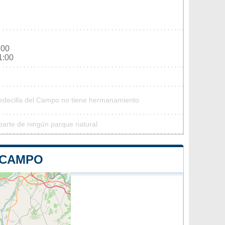
:00
1:00
Redecilla del Campo no tiene hermanamiento
parte de ningún parque natural
 CAMPO