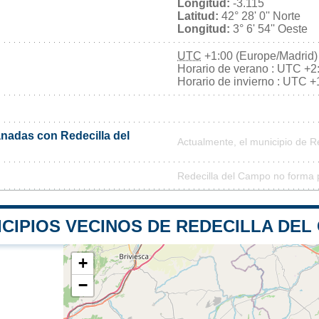
Longitud:
-3.115
Latitud:
42° 28' 0'' Norte
Longitud:
3° 6' 54'' Oeste
UTC
+1:00 (Europe/Madrid)
Horario de verano : UTC +2
Horario de invierno : UTC +
nadas con Redecilla del
Actualmente, el municipio de 
Redecilla del Campo no forma 
ICIPIOS VECINOS DE REDECILLA DEL
+
−