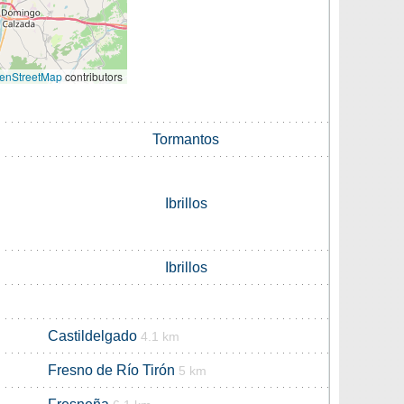
enStreetMap
contributors
Tormantos
Ibrillos
Ibrillos
Castildelgado
4.1 km
Fresno de Río Tirón
5 km