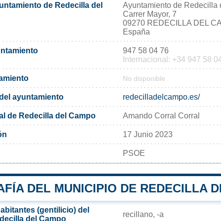
untamiento de Redecilla del
Ayuntamiento de Redecilla
Carrer Mayor, 7
09270 REDECILLA DEL 
España
untamiento
947 58 04 76
Internacional: +34 947 58 0
tamiento
No disponible
l del ayuntamiento
redecilladelcampo.es/
al de Redecilla del Campo
Amando Corral Corral
ón
17 Junio 2023
PSOE
FÍA DEL MUNICIPIO DE REDECILLA 
bitantes (gentilicio) del
recillano, -a
decilla del Campo