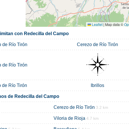
Leaflet
|
Map data ©
Op
limitan con Redecilla del Campo
 de Río Tirón
Cerezo de Río Tirón
 de Río Tirón
 de Río Tirón
Ibrillos
nos de Redecilla del Campo
Cerezo de Río Tirón
3.2 km
Viloria de Rioja
4.7 km