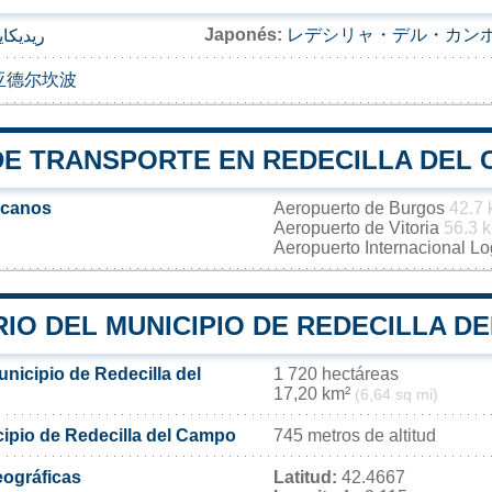
Japonés:
レデシリャ・デル・カン
ريديكاي
亚德尔坎波
DE TRANSPORTE EN REDECILLA DEL
rcanos
Aeropuerto de Burgos
42.7
Aeropuerto de Vitoria
56.3 
Aeropuerto Internacional L
IO DEL MUNICIPIO DE REDECILLA D
unicipio de Redecilla del
1 720 hectáreas
17,20 km²
(6,64 sq mi)
cipio de Redecilla del Campo
745 metros de altitud
ográficas
Latitud:
42.4667