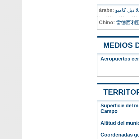
árabe:
لا ديل كامبو
Chino:
雷德西利
MEDIOS 
Aeropuertos ce
TERRITOR
Superficie del m
Campo
Altitud del muni
Coordenadas ge