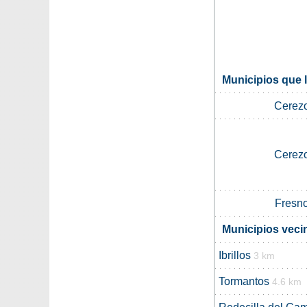
Municipios que 
Cerezo
Cerezo
Fresno
Municipios veci
Ibrillos
3 km
Tormantos
4.6 km