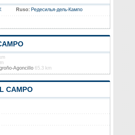
ポ
Ruso:
Редесилья-дель-Кампо
 CAMPO
 km
km
ogroño-Agoncillo
65.3 km
EL CAMPO