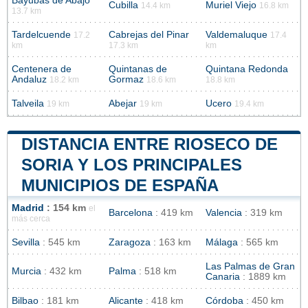
Bayubas de Abajo
Cubilla
Muriel Viejo
14.4 km
16.8 km
13.7 km
Tardelcuende
Cabrejas del Pinar
Valdemaluque
17.2
17.4
km
17.3 km
km
Centenera de
Quintanas de
Quintana Redonda
Andaluz
Gormaz
18.2 km
18.6 km
18.8 km
Talveila
Abejar
Ucero
19 km
19 km
19.4 km
DISTANCIA ENTRE RIOSECO DE
SORIA Y LOS PRINCIPALES
MUNICIPIOS DE ESPAÑA
Madrid
: 154 km
el
Barcelona
: 419 km
Valencia
: 319 km
más cerca
Sevilla
: 545 km
Zaragoza
: 163 km
Málaga
: 565 km
Las Palmas de Gran
Murcia
: 432 km
Palma
: 518 km
Canaria
: 1889 km
Bilbao
: 181 km
Alicante
: 418 km
Córdoba
: 450 km