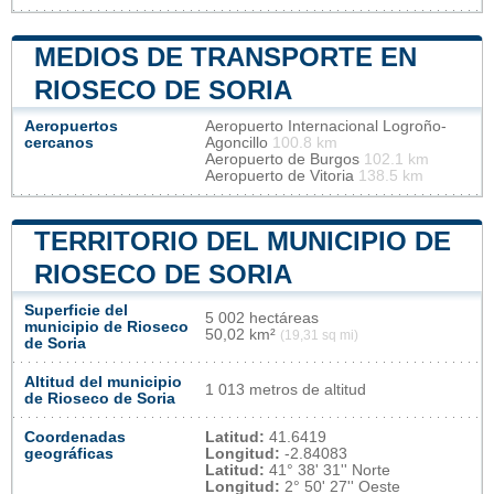
MEDIOS DE TRANSPORTE EN
RIOSECO DE SORIA
Aeropuertos
Aeropuerto Internacional Logroño-
cercanos
Agoncillo
100.8 km
Aeropuerto de Burgos
102.1 km
Aeropuerto de Vitoria
138.5 km
TERRITORIO DEL MUNICIPIO DE
RIOSECO DE SORIA
Superficie del
5 002 hectáreas
municipio de Rioseco
50,02 km²
(19,31 sq mi)
de Soria
Altitud del municipio
1 013 metros de altitud
de Rioseco de Soria
Coordenadas
Latitud:
41.6419
geográficas
Longitud:
-2.84083
Latitud:
41° 38' 31'' Norte
Longitud:
2° 50' 27'' Oeste