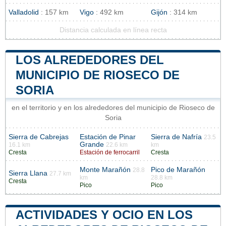
Valladolid
: 157 km
Vigo
: 492 km
Gijón
: 314 km
Distancia calculada en línea recta
LOS ALREDEDORES DEL
MUNICIPIO DE RIOSECO DE
SORIA
en el territorio y en los alrededores del municipio de Rioseco de
Soria
Sierra de Cabrejas
Estación de Pinar
Sierra de Nafría
23.5
Grande
16.1 km
22.6 km
km
Cresta
Estación de ferrocarril
Cresta
Monte Marañón
Pico de Marañón
28.8
Sierra Llana
27.7 km
km
28.8 km
Cresta
Pico
Pico
ACTIVIDADES Y OCIO EN LOS