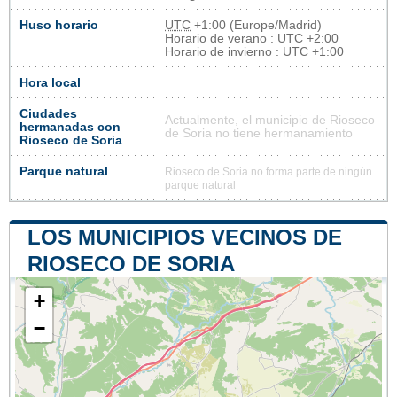
Huso horario
UTC
+1:00 (Europe/Madrid)
Horario de verano : UTC +2:00
Horario de invierno : UTC +1:00
Hora local
Ciudades
Actualmente, el municipio de Rioseco
hermanadas con
de Soria no tiene hermanamiento
Rioseco de Soria
Parque natural
Rioseco de Soria no forma parte de ningún
parque natural
LOS MUNICIPIOS VECINOS DE
RIOSECO DE SORIA
+
−