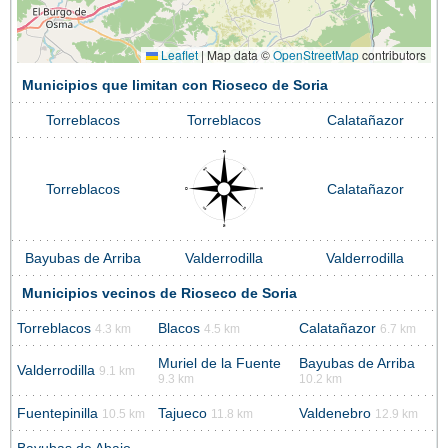
Leaflet
|
Map data ©
OpenStreetMap
contributors
Municipios que limitan con Rioseco de Soria
Torreblacos
Torreblacos
Calatañazor
Torreblacos
Calatañazor
Bayubas de Arriba
Valderrodilla
Valderrodilla
Municipios vecinos de Rioseco de Soria
Torreblacos
Blacos
Calatañazor
4.3 km
4.5 km
6.7 km
Muriel de la Fuente
Bayubas de Arriba
Valderrodilla
9.1 km
9.3 km
10.2 km
Fuentepinilla
Tajueco
Valdenebro
10.5 km
11.8 km
12.9 km