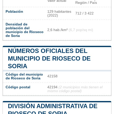
Valor actual
Región / País
Población
129 habitantes
712 / 3 422
(2022)
Densidad de
población del
2,6 hab./km²
(6,7 pop/sq mi)
municipio de Rioseco
de Soria
NÚMEROS OFICIALES DEL
MUNICIPIO DE RIOSECO DE
SORIA
Código del municipio
42158
de Rioseco de Soria
Código postal
42194
(2 municipios más tienen el
mismo código postal)
DIVISIÓN ADMINISTRATIVA DE
RIOSECO DE SORIA