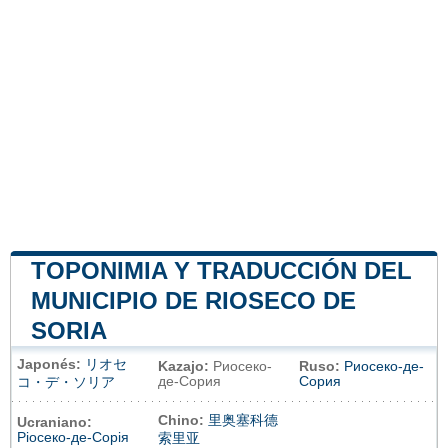
TOPONIMIA Y TRADUCCIÓN DEL
MUNICIPIO DE RIOSECO DE
SORIA
Japonés:
リオセ
Kazajo:
Риосеко-
Ruso:
Риосеко-де-
де-Сория
Сория
コ・デ・ソリア
Chino:
里奥塞科德
Ucraniano:
Ріосеко-де-Сорія
索里亚