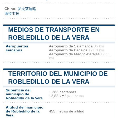
Chino:
罗夫莱迪略
德拉韦拉
MEDIOS DE TRANSPORTE EN
ROBLEDILLO DE LA VERA
Aeropuertos
Aeropuerto de Salamanca
95 km
cercanos
Aeropuerto de Badajoz
171.3 km
Aeropuerto de Madrid-Barajas
177.1
km
TERRITORIO DEL MUNICIPIO DE
ROBLEDILLO DE LA VERA
Superficie del
1 283 hectáreas
municipio de
12,83 km²
(4,95 sq mi)
Robledillo de la Vera
Altitud del municipio
de Robledillo de la
455 metros de altitud
Vera