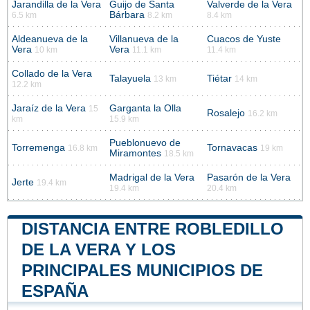
Jarandilla de la Vera
Guijo de Santa
Valverde de la Vera
Bárbara
6.5 km
8.2 km
8.4 km
Aldeanueva de la
Villanueva de la
Cuacos de Yuste
Vera
Vera
10 km
11.1 km
11.4 km
Collado de la Vera
Talayuela
Tiétar
13 km
14 km
12.2 km
Jaraíz de la Vera
Garganta la Olla
15
Rosalejo
16.2 km
km
15.9 km
Pueblonuevo de
Torremenga
Tornavacas
16.8 km
19 km
Miramontes
18.5 km
Madrigal de la Vera
Pasarón de la Vera
Jerte
19.4 km
19.4 km
20.4 km
DISTANCIA ENTRE ROBLEDILLO
DE LA VERA Y LOS
PRINCIPALES MUNICIPIOS DE
ESPAÑA