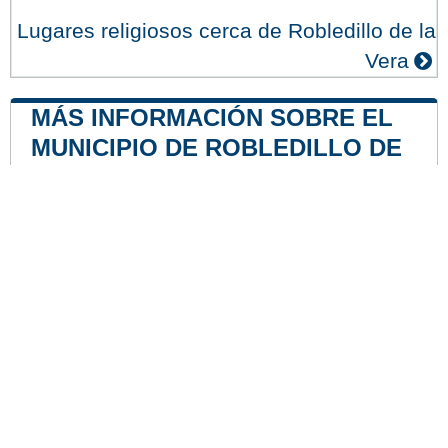
Lugares religiosos cerca de Robledillo de la
Vera
MÁS INFORMACIÓN SOBRE EL
MUNICIPIO DE ROBLEDILLO DE
LA VERA
Central nuclear
Central nuclear de Almaraz
34 mile
Nuestro sitio no está afiliado ni patrocinado por
ninguna entidad gubernamental de España. Somos
una empresa independiente enfocada en brindar
información valiosa a los ciudadanos y residentes del
país.
Menciones legales
|
Actualizar los datos
|
Contacto
|
Ciudades y pueblos del mundo
| Copyright © 2026
ayuntamiento-espana.es Todos los derechos
reservados