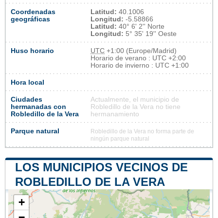
Coordenadas
Latitud:
40.1006
geográficas
Longitud:
-5.58866
Latitud:
40° 6' 2'' Norte
Longitud:
5° 35' 19'' Oeste
Huso horario
UTC
+1:00 (Europe/Madrid)
Horario de verano : UTC +2:00
Horario de invierno : UTC +1:00
Hora local
Ciudades
Actualmente, el municipio de
hermanadas con
Robledillo de la Vera no tiene
Robledillo de la Vera
hermanamiento
Parque natural
Robledillo de la Vera no forma parte de
ningún parque natural
LOS MUNICIPIOS VECINOS DE
ROBLEDILLO DE LA VERA
+
−