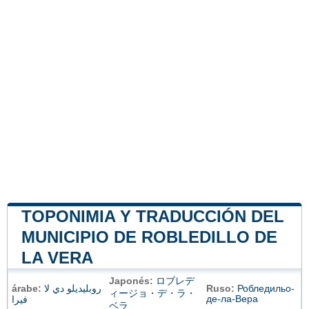
TOPONIMIA Y TRADUCCIÓN DEL
MUNICIPIO DE ROBLEDILLO DE
LA VERA
Japonés:
ロブレデ
árabe:
روبليديلو دي لا
Ruso:
Робледильо-
ィージョ・デ・ラ・
де-ла-Вера
فيرا
ベラ