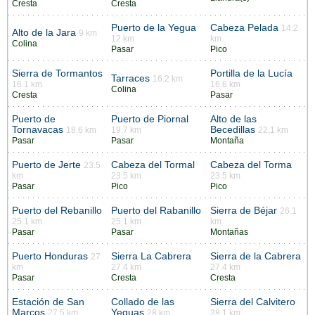
Cresta
Cresta
Puerto de la Yegua
Cabeza Pelada
14.2
Alto de la Jara
9 km
12 km
km
Colina
Pasar
Pico
Sierra de Tormantos
Portilla de la Lucía
Tarraces
16.2 km
16.1 km
16.6 km
Colina
Cresta
Pasar
Puerto de
Puerto de Piornal
Alto de las
Tornavacas
Becedillas
18.6 km
19.7 km
22.1 km
Pasar
Pasar
Montaña
Puerto de Jerte
Cabeza del Tormal
Cabeza del Torma
23.5
km
23.5 km
23.5 km
Pasar
Pico
Pico
Puerto del Rebanillo
Puerto del Rabanillo
Sierra de Béjar
26.1
25.1 km
25.1 km
km
Pasar
Pasar
Montañas
Puerto Honduras
Sierra La Cabrera
Sierra de la Cabrera
27
km
27.4 km
27.4 km
Pasar
Cresta
Cresta
Estación de San
Collado de las
Sierra del Calvitero
Marcos
Yeguas
27.5 km
28 km
28.1 km