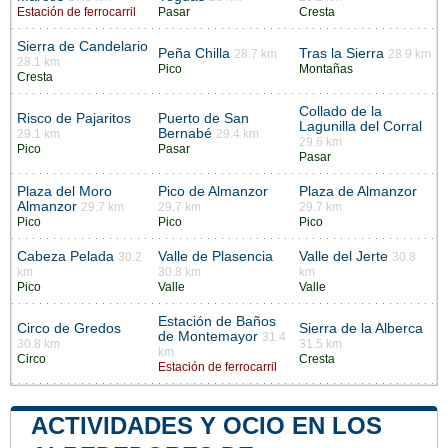
Estación de ferrocarril
Pasar
Cresta
Sierra de Candelario
Peña Chilla
Tras la Sierra
28.7 km
28.9 km
28.1 km
Pico
Montañas
Cresta
Collado de la
Risco de Pajaritos
Puerto de San
Lagunilla del Corral
Bernabé
29.1 km
29.4 km
29.6 km
Pico
Pasar
Pasar
Plaza del Moro
Pico de Almanzor
Plaza de Almanzor
Almanzor
29.7 km
29.7 km
29.7 km
Pico
Pico
Pico
Cabeza Pelada
Valle de Plasencia
Valle del Jerte
30.2
30.8
km
30.8 km
km
Pico
Valle
Valle
Estación de Baños
Circo de Gredos
Sierra de la Alberca
de Montemayor
31.4
30.8 km
31.5 km
km
Circo
Cresta
Estación de ferrocarril
ACTIVIDADES Y OCIO EN LOS