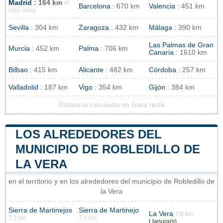
Madrid
: 164 km
el
Barcelona
: 670 km
Valencia
: 451 km
más cerca
Sevilla
: 304 km
Zaragoza
: 432 km
Málaga
: 390 km
Las Palmas de Gran
Murcia
: 452 km
Palma
: 706 km
Canaria
: 1610 km
Bilbao
: 415 km
Alicante
: 482 km
Córdoba
: 257 km
Valladolid
: 187 km
Vigo
: 354 km
Gijón
: 384 km
Distancia calculada en línea recta
LOS ALREDEDORES DEL
MUNICIPIO DE ROBLEDILLO DE
LA VERA
en el territorio y en los alrededores del municipio de Robledillo de
la Vera
Sierra de Martinejos
Sierra de Martinejo
La Vera
7.8 km
7.2 km
7.2 km
Llanura(s)