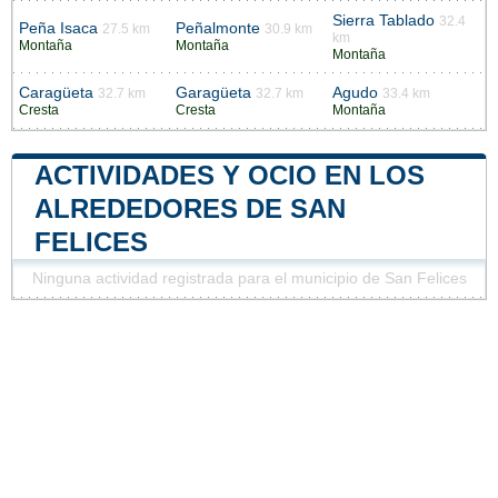
Sierra Tablado
32.4
Peña Isaca
Peñalmonte
27.5 km
30.9 km
km
Montaña
Montaña
Montaña
Caragüeta
Garagüeta
Agudo
32.7 km
32.7 km
33.4 km
Cresta
Cresta
Montaña
ACTIVIDADES Y OCIO EN LOS
ALREDEDORES DE SAN
FELICES
Ninguna actividad registrada para el municipio de San Felices