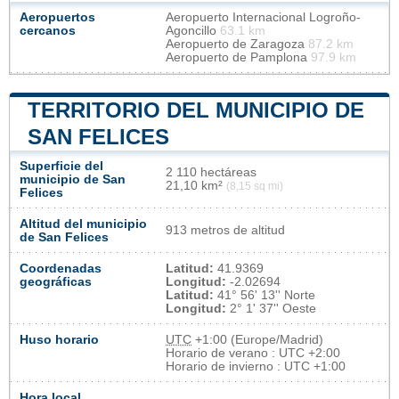
Aeropuertos
Aeropuerto Internacional Logroño-
cercanos
Agoncillo
63.1 km
Aeropuerto de Zaragoza
87.2 km
Aeropuerto de Pamplona
97.9 km
TERRITORIO DEL MUNICIPIO DE
SAN FELICES
Superficie del
2 110 hectáreas
municipio de San
21,10 km²
(8,15 sq mi)
Felices
Altitud del municipio
913 metros de altitud
de San Felices
Coordenadas
Latitud:
41.9369
geográficas
Longitud:
-2.02694
Latitud:
41° 56' 13'' Norte
Longitud:
2° 1' 37'' Oeste
Huso horario
UTC
+1:00 (Europe/Madrid)
Horario de verano : UTC +2:00
Horario de invierno : UTC +1:00
Hora local