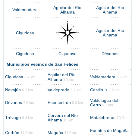
Aguilar del Río
Aguilar del Río
Valdemadera
Alhama
Alhama
Aguilar del Río
Cigudosa
Alhama
Cigudosa
Cigudosa
Dévanos
Municipios vecinos de San Felices
Aguilar del Río
Cigudosa
Valdemadera
2.4 km
6.5 km
Alhama
3.9 km
Navajún
Valdeprado
Castilruiz
6.7 km
6.7 km
7.2 km
Valdelagua del
Dévanos
Fuentestrún
7.8 km
8.3 km
Cerro
9.2 km
Cervera del Río
Trévago
Matalebreras
9.4 km
10.9 km
Alhama
10 km
Fuentes de Magaña
Cerbón
Magaña
11.8 km
11.9 km