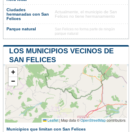
Ciudades
Actualmente, el municipio de San
hermanadas con San
Felices no tiene hermanamiento
Felices
Parque natural
San Felices no forma parte de ningún
parque natural
LOS MUNICIPIOS VECINOS DE
SAN FELICES
+
−
Leaflet
|
Map data ©
OpenStreetMap
contributors
Municipios que limitan con San Felices