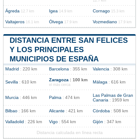
12.7 km
Ágreda
Igea
Cornago
12.7 km
14.9 km
15.3 km
Valtajeros
Ólvega
Vozmediano
16.1 km
17.9 km
17.9 km
DISTANCIA ENTRE SAN FELICES
Y LOS PRINCIPALES
MUNICIPIOS DE ESPAÑA
Madrid
: 220 km
Barcelona
: 355 km
Valencia
: 308 km
Zaragoza
: 100 km
Sevilla
: 610 km
Málaga
: 616 km
el más cerca
Las Palmas de Gran
Murcia
: 446 km
Palma
: 474 km
Canaria
: 1959 km
Bilbao
: 166 km
Alicante
: 421 km
Córdoba
: 508 km
Valladolid
: 226 km
Vigo
: 554 km
Gijón
: 347 km
Distancia calculada en línea recta