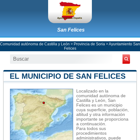
San Felices
Comunidad autónoma de Castilla y León
>
Provincia de Soria
>
Ayuntamiento San
Felices
EL MUNICIPIO DE SAN FELICES
Localizado en la
comunidad autónoma de
Castilla y León, San
Felices es un municipio
cuya superficie, población,
altitud y otra información
importante se proporciona
a continuación.
Para todos sus
procedimientos
administrativos, puede