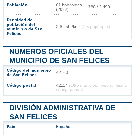
Población
61 habitantes
780 / 3 490
(2022)
Densidad de
población del
2,9 hab./km²
(7,5 pop/sq mi)
municipio de San
Felices
NÚMEROS OFICIALES DEL
MUNICIPIO DE SAN FELICES
Código del municipio
42163
de San Felices
Código postal
42114
(Otro municipio tiene el mismo
código postal)
DIVISIÓN ADMINISTRATIVA DE
SAN FELICES
País
España