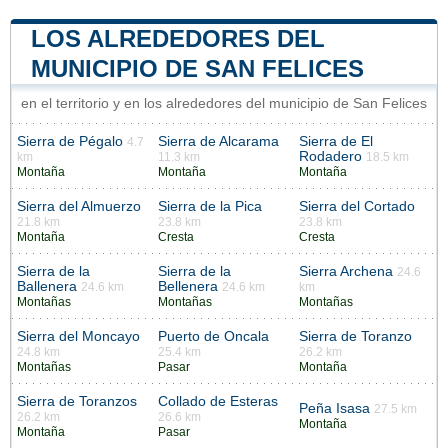
LOS ALREDEDORES DEL
MUNICIPIO DE SAN FELICES
en el territorio y en los alrededores del municipio de San Felices
Sierra de Pégalo
Sierra de Alcarama
Sierra de El
4.7
Rodadero
km
11.3 km
18.5 km
Montaña
Montaña
Montaña
Sierra del Almuerzo
Sierra de la Pica
Sierra del Cortado
21.8 km
23.8 km
23.8 km
Montaña
Cresta
Cresta
Sierra de la
Sierra de la
Sierra Archena
24.6
Ballenera
Bellenera
24.6 km
24.6 km
km
Montañas
Montañas
Montañas
Sierra del Moncayo
Puerto de Oncala
Sierra de Toranzo
24.8 km
25.4 km
26.2 km
Montañas
Pasar
Montaña
Sierra de Toranzos
Collado de Esteras
Peña Isasa
27.5 km
26.2 km
26.6 km
Montaña
Montaña
Pasar