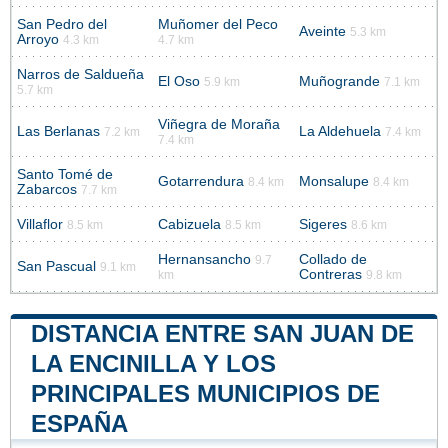
San Pedro del
Muñomer del Peco
Aveinte
5.3 km
Arroyo
4.3 km
4.7 km
Narros de Saldueña
El Oso
Muñogrande
5.9 km
7.1 km
5.7 km
Viñegra de Moraña
Las Berlanas
La Aldehuela
7.2 km
7.4 km
7.4 km
Santo Tomé de
Gotarrendura
Monsalupe
8.4 km
8.4 km
Zabarcos
7.7 km
Villaflor
Cabizuela
Sigeres
8.5 km
8.5 km
8.6 km
Hernansancho
Collado de
9.7
San Pascual
9.1 km
Contreras
km
9.8 km
DISTANCIA ENTRE SAN JUAN DE
LA ENCINILLA Y LOS
PRINCIPALES MUNICIPIOS DE
ESPAÑA