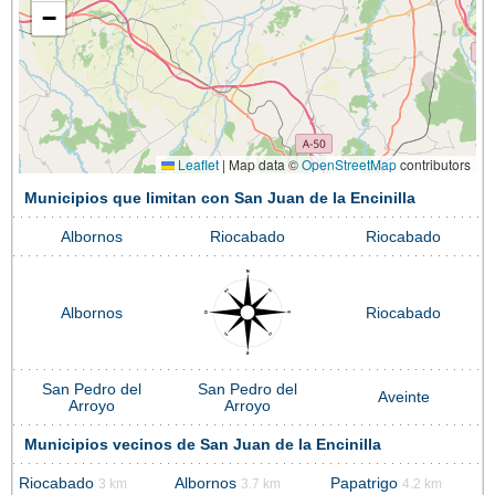
−
Leaflet
|
Map data ©
OpenStreetMap
contributors
Municipios que limitan con San Juan de la Encinilla
Albornos
Riocabado
Riocabado
Albornos
Riocabado
San Pedro del
San Pedro del
Aveinte
Arroyo
Arroyo
Municipios vecinos de San Juan de la Encinilla
Riocabado
Albornos
Papatrigo
3 km
3.7 km
4.2 km