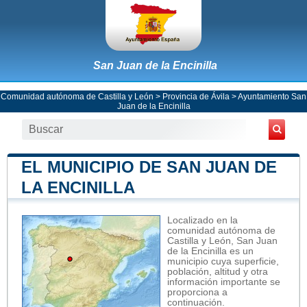
San Juan de la Encinilla
Comunidad autónoma de Castilla y León
>
Provincia de Ávila
>
Ayuntamiento San
Juan de la Encinilla
EL MUNICIPIO DE SAN JUAN DE
LA ENCINILLA
Localizado en la
comunidad autónoma de
Castilla y León, San Juan
de la Encinilla es un
municipio cuya superficie,
población, altitud y otra
información importante se
proporciona a
continuación.