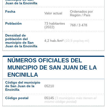
Juan de la Encinilla
Fecha
Ordenados por
Valor actual
Región / País
Población
73 habitantes
768 / 3 478
(2022)
Densidad de
población del
4,2 hab./km²
(10,9 pop/sq mi)
municipio de San
Juan de la Encinilla
NÚMEROS OFICIALES DEL
MUNICIPIO DE SAN JUAN DE LA
ENCINILLA
Código del municipio
de San Juan de la
05210
Encinilla
Código postal
05145
(3 municipios más tienen el
mismo código postal)