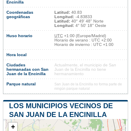
Encinilla
Coordenadas
Latitud:
40.83
geográficas
Longitud:
-4.83833
Latitud:
40° 49' 48'' Norte
Longitud:
4° 50' 18'' Oeste
Huso horario
UTC
+1:00 (Europe/Madrid)
Horario de verano : UTC +2:00
Horario de invierno : UTC +1:00
Hora local
Ciudades
Actualmente, el municipio de San
hermanadas con San
Juan de la Encinilla no tiene
Juan de la Encinilla
hermanamiento
Parque natural
San Juan de la Encinilla no forma parte de
ningún parque natural
LOS MUNICIPIOS VECINOS DE
SAN JUAN DE LA ENCINILLA
+