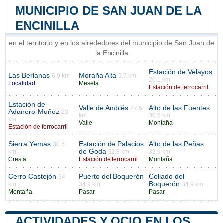
MUNICIPIO DE SAN JUAN DE LA
ENCINILLA
en el territorio y en los alrededores del municipio de San Juan de
la Encinilla
Estación de Velayos
Las Berlanas
Moraña Alta
6.9 km
9.7 km
20.1 km
Localidad
Meseta
Estación de ferrocarril
Estación de
Valle de Amblés
Alto de las Fuentes
27.5
Adanero-Muñoz
23
km
30.6 km
km
Valle
Montaña
Estación de ferrocarril
Sierra Yemas
Estación de Palacios
Alto de las Peñas
30.6
de Goda
km
32.8 km
32.9 km
Cresta
Estación de ferrocarril
Montaña
Cerro Castejón
Puerto del Boquerón
Collado del
34
Boquerón
km
34.9 km
34.9 km
Montaña
Pasar
Pasar
ACTIVIDADES Y OCIO EN LOS