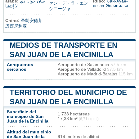
árabe:
سان خوان دي
Ruso:
Сан-Хуан-
ァン・デ・ラ・エン
де-ла-Энсинилья
لا إنثينيا
シニージャ
Chino:
圣胡安德莱
恩西尼利亚
MEDIOS DE TRANSPORTE EN
SAN JUAN DE LA ENCINILLA
Aeropuertos
Aeropuerto de Salamanca
57.5 km
cercanos
Aeropuerto de Valladolid
97.5 km
Aeropuerto de Madrid-Barajas
115 km
TERRITORIO DEL MUNICIPIO DE
SAN JUAN DE LA ENCINILLA
Superficie del
1 738 hectáreas
municipio de San
17,38 km²
(6,71 sq mi)
Juan de la Encinilla
Altitud del municipio
de San Juan de la
914 metros de altitud